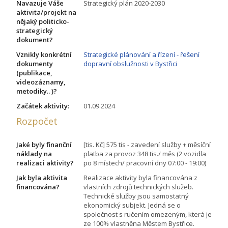
Navazuje Váše
Strategický plán 2020-2030
aktivita/projekt na
nějaký politicko-
strategický
dokument?
Vznikly konkrétní
Strategické plánování a řízení - řešení
dokumenty
dopravní obslužnosti v Bystřici
(publikace,
videozáznamy,
metodiky.. )?
Začátek aktivity:
01.09.2024
Rozpočet
Jaké byly finanční
[tis. Kč] 575 tis - zavedení služby + měsíční
náklady na
platba za provoz 348 tis./ měs (2 vozidla
realizaci aktivity?
po 8 místech/ pracovní dny 07:00 - 19:00)
Jak byla aktivita
Realizace aktivity byla financována z
financována?
vlastních zdrojů technických služeb.
Technické služby jsou samostatný
ekonomický subjekt. Jedná se o
společnost s ručením omezeným, která je
ze 100% vlastněna Městem Bystřice.