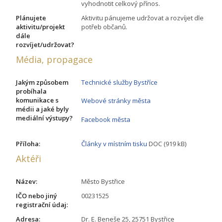
vyhodnotit celkový přínos.
Plánujete
Aktivitu pánujeme udržovat a rozvíjet dle
aktivitu/projekt
potřeb občanů.
dále
rozvíjet/udržovat?
Média, propagace
Jakým způsobem
Technické služby Bystříce
probíhala
komunikace s
Webové stránky města
médii a jaké byly
mediální výstupy?
Facebook města
Příloha:
Články v místním tisku
DOC (919 kB)
Aktéři
Název:
Město Bystřice
IČO nebo jiný
00231525
registrační údaj:
Adresa:
Dr. E. Beneše 25, 25751 Bystřice