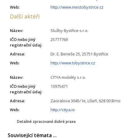
Web:
http://www.mestobystrice.cz
Další aktéři
Název:
Služby Bystřice s.r.o.
IČO nebo jiný
25777769
registrační údaj:
Adresa:
Dr. E. Beneše 25, 25751 Bystřice
Web:
http://www.tsbystrice.cz
Název:
CITYA mobility s.r.o.
IČO nebo jiný
13975471
registrační údaj:
Adresa:
Zaoralova 3045/1e, Líšeň, 628 00 Brno
Web:
http://citya.io
Detailně zpracované dobré praxe
Související témata ...