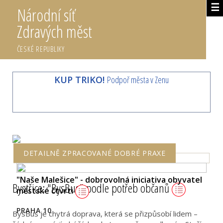
☰
Národní síť
Zdravých měst
ČESKÉ REPUBLIKY
KUP TRIKO!
Podpoř města v Zenu
DETAILNĚ ZPRACOVANÉ DOBRÉ PRAXE
"Naše Malešice" - dobrovolná iniciativa obyvatel
Bystřice: "BysBus" podle potřeb občanů
městské čtvrti
PRAHA 10
BysBus je chytrá doprava, která se přizpůsobí lidem –