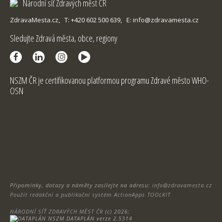
Národní síť Zdravých měst ČR
ZdravaMesta.cz,
T: +420 602 500 639,
E: info@zdravamesta.cz
Sledujte Zdravá města, obce, regiony
NSZM ČR je certifikovanou platformou programu Zdravé město WHO-
OSN
Připomínky, dotazy a náměty zasílejte na adresu:
info@zdravamesta.cz
Použit redakční a publikační systém ActionApps TOOLKIT
NÁRODNÍ SÍŤ ZDRAVÝCH MĚST ČR
(c) 2026;
DATAPLÁN verze 2.5314