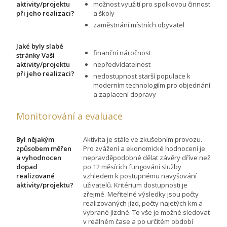
aktivity/projektu
možnost využití pro spolkovou činnost
při jeho realizaci?
a školy
zaměstnání místních obyvatel
Jaké byly slabé
finanční náročnost
stránky Vaší
aktivity/projektu
nepředvídatelnost
při jeho realizaci?
nedostupnost starší populace k
moderním technologiím pro objednání
a zaplacení dopravy
Monitorování a evaluace
Byl nějakým
Aktivita je stále ve zkušebním provozu.
způsobem měřen
Pro zvážení a ekonomické hodnocení je
a vyhodnocen
nepravděpodobné dělat závěry dříve než
dopad
po 12 měsících fungování služby
realizované
vzhledem k postupnému navyšování
aktivity/projektu?
uživatelů. Kritérium dostupnosti je
zřejmé. Meřitelné výsledky jsou počty
realizovaných jízd, počty najetých km a
vybrané jízdné. To vše je možné sledovat
v reálném čase a po určitém období