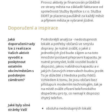
Provoz aktivity je financován průběžně
ze strany města na základě fakturace od
společnosti Služby Bystřice s.r.o. Služba
DDRT je placena paušálně za každý měsíc
a příjmem města je vybrané jízdné.
Doporučení a inspirace
Jaká
Podrobnější analýza - nedostupnosti
doporučení/rady
lokalit a potřeby občanů ve smyslu
lze z realizace
dopravy. Je nutné zvážit, o jaké z
Vašich aktivit
jednotlivých jízd bude zájem a na toto
vyvodit a
množství postavit přepravní kapacitu. Je
poskytnout
nutné promyslet, kolik vozidel bude k
ostatním
dispozici, jakou nabídnou kapacitu a v
obcím/městům s
jakých časových intervalech budou jezdit.
podobným
To je důležité z hlediska počtu řidičů.
záměrem?
Vzhledem k tomu, že jsou občani bez
přístupu k moderním technologiím, tak je
na místě zvážit zřízení telefonického
dispečinku pro ty, co nemají k dispozici
chytrý telefon.
Jaké byly silné
obsluha nedostupných lokalit
stránky Vaší