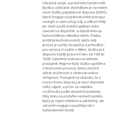
návazné spoje, a právě tuto bariéru měl
BysBus odstranit. Výsledkem je zavedení
nové služby poptávkové dopravy (DDRT),
která funguje na jednoduchém principu:
cestující si sami určují, kdy a odkud chtějí
jet. Stačí využít mobilní aplikaci nebo
zavolat na dispečink, a objednávka je
hotová během několika vteřin. Platba
probíhá bezhotovostně, takže celý
proces je rychlý, bezpečný a pohodlný i
pro seniory či rodiče s dětmi. Služba je k
dispozici každý pracovní den od 7:00 do
19:00. Samotná realizace probíhala
postupně. Nejprve byla služba spuštěna
v testovacím provozu, který umožnil
sbírat zkušenosti a sledovat reakce
veřejnosti. Postupně se ukázalo, že o
novou formu dopravy je mezi obyvateli
velký zájem, a proto se nabídka
rozšiřovala podle skutečné poptávky.
Díky tomu se podařilo nastavit systém,
který je nejen efektivní a udržitelný, ale
zároveň reaguje na potřeby lidí v
každodenním životě.