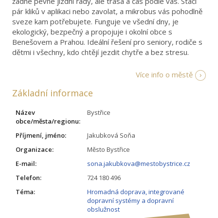
žádné pevné jízdní řády, ale trasa a čas podle vás. Stačí
pár kliků v aplikaci nebo zavolat, a mikrobus vás pohodlně
sveze kam potřebujete. Funguje ve všední dny, je
ekologický, bezpečný a propojuje i okolní obce s
Benešovem a Prahou. Ideální řešení pro seniory, rodiče s
dětmi i všechny, kdo chtějí jezdit chytře a bez stresu.
Více info o městě
Základní informace
Název
Bystřice
obce/města/regionu:
Příjmení, jméno:
Jakubková Soňa
Organizace:
Město Bystřice
E-mail:
sona.jakubkova@mestobystrice.cz
Telefon:
724 180 496
Téma:
Hromadná doprava, integrované
dopravní systémy a dopravní
obslužnost