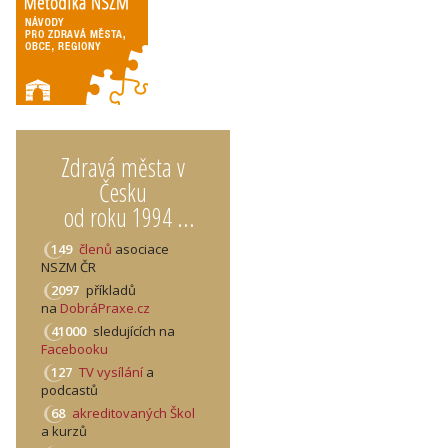
Zdravá města v
Česku
od roku 1994 ...
149
členů
asociace
NSZM ČR
2097
příkladů
na
DobráPraxe.cz
41000
sledujících na
Facebooku
127
TV vysílání
a
podcastů
68
akreditovaných Škol
a kurzů