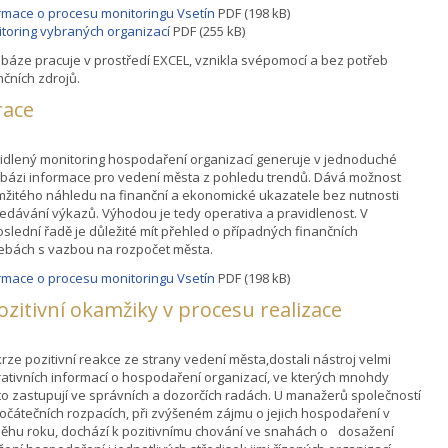
rmace o procesu monitoringu Vsetín
PDF (198 kB)
toring vybraných organizací
PDF (255 kB)
báze pracuje v prostředí EXCEL, vznikla svépomocí a bez potřeb
nčních zdrojů.
race
idlený monitoring hospodaření organizací generuje v jednoduché
bázi informace pro vedení města z pohledu trendů. Dává možnost
žitého náhledu na finanční a ekonomické ukazatele bez nutnosti
edávání výkazů. Výhodou je tedy operativa a pravidlenost. V
slední řadě je důležité mít přehled o případných finančních
ebách s vazbou na rozpočet města.
rmace o procesu monitoringu Vsetín
PDF (198 kB)
pozitivní okamžiky v procesu realizace
rze pozitivní reakce ze strany vedení města,dostali nástroj velmi
ativních informací o hospodaření organizací, ve kterých mnohdy
o zastupují ve správních a dozorčích radách. U manažerů společností
očátečních rozpacích, při zvýšeném zájmu o jejich hospodaření v
ěhu roku, dochází k pozitivnímu chování ve snahách o dosažení