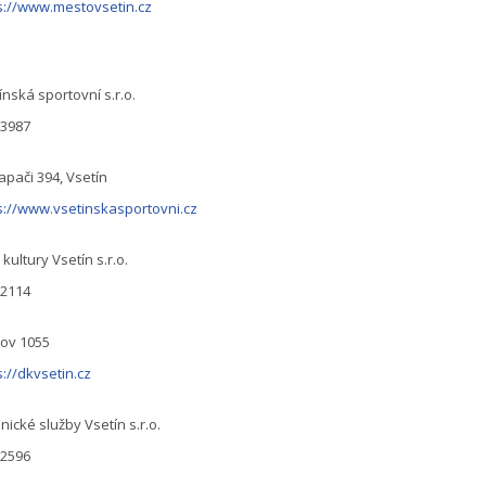
s://www.mestovsetin.cz
ínská sportovní s.r.o.
93987
apači 394, Vsetín
s://www.vsetinskasportovni.cz
kultury Vsetín s.r.o.
72114
ov 1055
s://dkvsetin.cz
nické služby Vsetín s.r.o.
82596