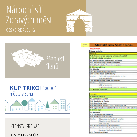
Národní síť
Zdravých měst
ČESKÉ REPUBLIKY
Přehled
členů
KUP TRIKO!
Podpoř
města v Zenu
ČLENSTVÍ PRO VÁS
Co je NSZM ČR