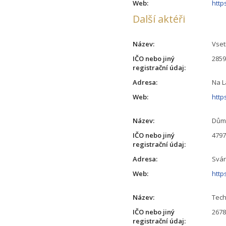
Web:
http
Další aktéři
Název:
Vset
IČO nebo jiný
285
registrační údaj:
Adresa:
Na L
Web:
http
Název:
Dům 
IČO nebo jiný
479
registrační údaj:
Adresa:
Svár
Web:
http
Název:
Tech
IČO nebo jiný
267
registrační údaj: