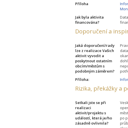
Příloha
Info
Moni
Jak byla aktivita
Data
financována?
fina
Doporučení a inspi
Jaká doporučení/rady
Prav
lze z realizace Vašich
data
aktivit vyvodit a
okam
poskytnout ostatním
dohl
obcím/městům s
nepo
podobným záměrem?
potř
Příloha:
Info
Rizika, překážky a 
Setkali jste se při
Vesk
realizaci
oper
aktivit/projektu s
měst
událostí, která je/ho
po p
zásadně ovlivnila?
průb