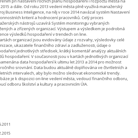
řením při nastavení ročních plánů hospodaření i rozpočtu města na
2015 a dále. Od roku 2013 vedení města plně využívá manažerský
roj Business Inteligence, na něj v roce 2014 navázal systém Nastavení
nnostních kriterií a hodnocení pracovníků. Celý proces
žerských nástrojů uzavírá Systém monitoringu vybraných
žených a zřízených organizací. Výstupem a výsledkem je podrobná
ence výsledků hospodaření v trendech on line.
artách organizací jsou evidovány údaje z rozvahy, výsledovky celé
nizace, ukazatele finančního zdraví a zadluženosti, údaje o
odaření jednotlivých středisek, krátký komentář analýzy aktuálních
dů hospodaření. V současnosti jsou v kartách jednotlivých organizací
amenána data hospodaření k ultimu let 2013 a 2014 pro možnost
ročního srovnání. Data budou aktuálně doplňována ve čtvrtletních a
letních intervalech, aby bylo možno sledovat ekonomické trendy.
báze je k dispozici on-line vedení města, vedoucí finančního odboru,
ucí odboru školství a kultury a pracovnicím ÚIA.
6.2011
2.2015