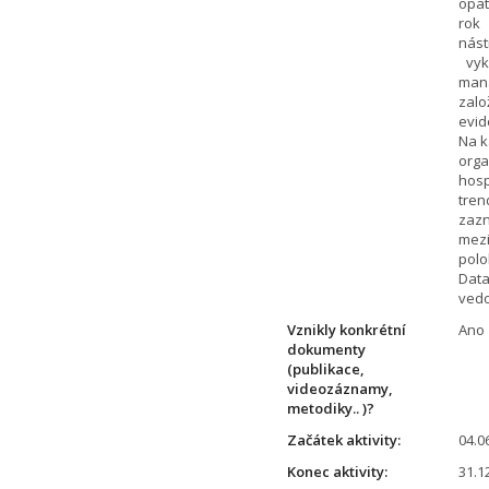
opat
rok 
nást
vyko
mana
zalo
evid
Na k
orga
hosp
tren
zazn
mezi
polo
Data
vedo
Vznikly konkrétní
Ano
dokumenty
(publikace,
videozáznamy,
metodiky.. )?
Začátek aktivity:
04.0
Konec aktivity:
31.1