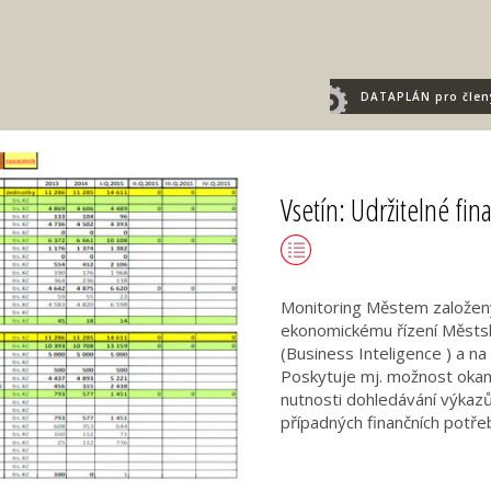
DATAPLÁN
pro člen
Vsetín: Udržitelné fin
Monitoring Městem založenýc
ekonomickému řízení Městsk
(Business Inteligence ) a na
Poskytuje mj. možnost okam
nutnosti dohledávání výkazů
případných finančních potř