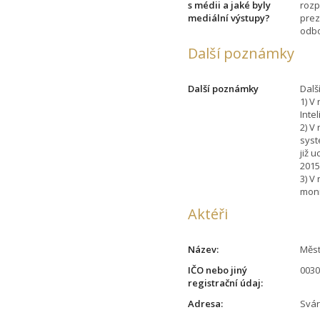
s médii a jaké byly
rozp
mediální výstupy?
prez
odbo
Další poznámky
Další poznámky
Dalš
1) V
Inte
2) V
syst
již 
2015
3) V
moni
Aktéři
Název:
Měst
IČO nebo jiný
003
registrační údaj:
Adresa:
Svár