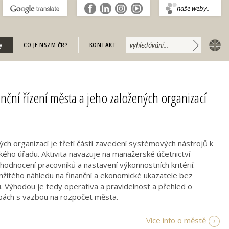
.
naše weby..
english
y
CO JE NSZM ČR?
KONTAKT
anční řízení města a jeho založených organizací
h organizací je třetí částí zavedení systémových nástrojů k
ého úřadu. Aktivita navazuje na manažerské účetnictví
 hodnocení pracovníků a nastavení výkonnostních kritérií.
žitého náhledu na finanční a ekonomické ukazatele bez
. Výhodou je tedy operativa a pravidelnost a přehled o
ebách s vazbou na rozpočet města.
Více info o městě