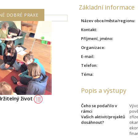
Základní informace
NÉ DOBRÉ PRAXE
Název obce/města/regionu:
Kontakt:
Příjmení, jméno:
Organizace:
E-mail:
Telefon:
Téma:
Popis a výstupy
držitelný život
Čeho se podařilo v
Vývo
rámci
pově
Vašich aktivit/projektů
zříz
dosáhnout?
okam
ekon
fina