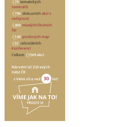
79
tematických
seminářů
796
diskusních
akcí s
veřejností
468
mladých/školních
fór
148
pocitových map
32
celostátních
Konferencí
Celkem
1569 akcí
Národní síť Zdravých
měst ČR
30
s Vámi více než
let!