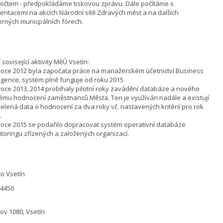
očtem - předpokládáme tiskovou zprávu. Dále počítáme s
entacemi na akcích Národní sítě Zdravých měst a na dalších
rných municpálních fórech.
í sovisející aktivity MěÚ Vsetín:
 roce 2012 byla započata práce na manažerském účetnictví Business
ligence, systém plně funguje od roku 2015.
 roce 2013, 2014 probíhaly pilotní roky zavádění databáze a nového
ému hodnocení zaměstnanců Města. Ten je využíván nadále a existují
ucelená data o hodnocení za dva roky vč. nastavených kritérií pro rok
.
 roce 2015 se podařilo dopracovat systém operativní databáze
toringu zřízených a založených organizací.
o Vsetín
04450
ov 1080, Vsetín