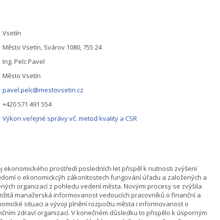
Vsetín
Město Vsetín, Svárov 1080, 755 24
Ing. Pelc Pavel
Město Vsetín
pavel.pelc@mestovsetin.cz
+420 571 491 554
Výkon veřejné správy vč. metod kvality a CSR
j ekonomického prostředí posledních let přispěl k nutnosti zvýšení
domí o ekonomickcýh zákonitostech fungování úřadu a založených a
ených organizací z pohledu vedení města. Novými procesy se zvýšila
žitá manažerská informovanost vedoucích pracovníků o finanční a
omické situaci a vývoji plnění rozpočtu města i informovanost o
nčním zdraví organizací. V konečném důsledku to přispělo k úsporným