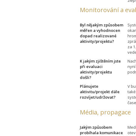
zlep
Monitorování a eva
Byl nějakým způsobem
Syst
měřen a vyhodnocen
okam
dopad realizované
hrom
aktivity/projektu?
zprá
za 1
vede
K jakým zjištěním jste
Nach
při evaluaci
nyní
aktivity/projektu
podn
došli?
Plánujete
V bu
aktivitu/projekt dále
také
rozvíjet/udržovat?
syst
čase
Média, propagace
Jakým způsobem
Medi
probíhala komunikace
otev