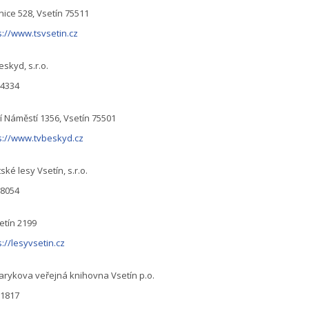
nice 528, Vsetín 75511
s://www.tsvsetin.cz
eskyd, s.r.o.
44334
í Náměstí 1356, Vsetín 75501
s://www.tvbeskyd.cz
ské lesy Vsetín, s.r.o.
78054
tín 2199
s://lesyvsetin.cz
rykova veřejná knihovna Vsetín p.o.
51817