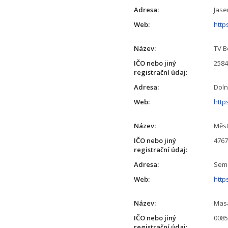
Adresa:
Jase
Web:
http
Název:
TV B
IČO nebo jiný
258
registrační údaj:
Adresa:
Doln
Web:
http
Název:
Měst
IČO nebo jiný
476
registrační údaj:
Adresa:
Seme
Web:
http
Název:
Masa
IČO nebo jiný
008
registrační údaj: