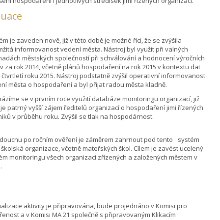
šení hospodaření i jednotlivých středisek jimi řízených organizací.
luace
ém je zaveden nově, již v této době je možné říci, že se zvýšila
žitá informovanost vedení města. Nástroj byl využit při valných
adách městských společností při schválování a hodnocení výročních
v za rok 2014, včetně plánů hospodaření na rok 2015 v kontextu dat
. čtvrtletí roku 2015. Nástroj podstatně zvýšil operativní informovanost
ní města o hospodaření a byl přijat radou města kladně.
ázíme se v prvním roce využití databáze monitoringu organizací, již
 je patrný vyšší zájem ředitelů organizací o hospodaření jimi řízených
iků v průběhu roku. Zvýšil se tlak na hospodárnost.
doucnu po ročním ověření je záměrem zahrnout pod tento systém
 školská organizace, včetně mateřských škol. Cílem je zavést ucelený
ém monitoringu všech organizací zřízených a založených městem v
.
alizace aktivity je připravována, bude projednáno v Komisi pro
řenost a v Komisi MA 21 společně s připravovaným Klikacím