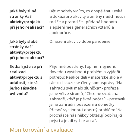
Jaké byly silné
Děti mnohdy vidí to, co dospělému uniká
stránky Vaší
a dokáží pro aktivity a změny nadchnout i
aktivity/projektu
rodiče a prarodiče - přidaná hodnota
při jeho realizaci?
zlepšení mezigeneračních vztahů a
spolupráce.
Jaké byly slabé
Omezení aktivit v době pandemie.
stránky Vaší
aktivity/projektu
při jeho realizaci?
Setkali jste se při
Příjemné postřehy: I úplně nejmenší
realizaci
dovedou vystihnout problém a vyjádřit
aktivit/projektu s
potřebu: Reakce dětí v mateřské škole v
událostí, která
rámci diskuze se členy samosprávy "Na
je/ho zásadně
zahradu svítí málo sluníčka" - prořezali
ovlivnila?
jsme větve stromů, "Chceme svačit na
zahradě, když je pěkné počasí" - postavili
jsme zahradní posezení a domečky.
Přesně vystihnou i obecný problém: "Na
procházce nás někdy obtěžují pobíhající
pejsci a jezdí rychle auta".
Monitorování a evaluace