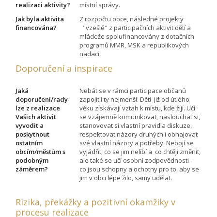
realizaci aktivity?
místní správy.
Jak byla aktivita
Z rozpočtu obce, následné projekty
financována?
"vzešlé" z participačních aktivit dětí a
mládeže spolufinancovány z dotačních
programů MMR, MSK a republikových
nadací.
Doporučení a inspirace
Jaká
Nebát se v rámci participace občanů
doporučení/rady
zapojit i ty nejmenší. Děti již od útlého
lze z realizace
věku získávají vztah k místu, kde žijí. Učí
Vašich aktivit
se vzájemně komunikovat, naslouchat si,
vyvodit a
stanovovat si vlastní pravidla diskuze,
poskytnout
respektovat názory druhých i obhajovat
ostatním
své vlastní názory a potřeby. Nebojí se
obcím/městům s
vyjádřit, co se jim nelíbí a co chtějí změnit,
podobným
ale také se učí osobní zodpovědnosti -
záměrem?
co jsou schopny a ochotny pro to, aby se
jim v obci lépe žilo, samy udělat.
Rizika, překážky a pozitivní okamžiky v
procesu realizace