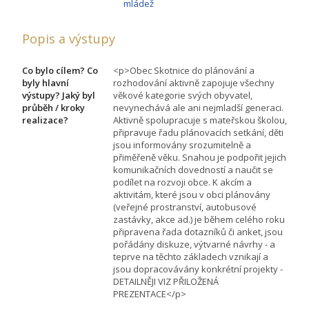
mládež
Popis a výstupy
Co bylo cílem? Co
<p>Obec Skotnice do plánování a
byly hlavní
rozhodování aktivně zapojuje všechny
výstupy? Jaký byl
věkové kategorie svých obyvatel,
průběh / kroky
nevynechává ale ani nejmladší generaci.
realizace?
Aktivně spolupracuje s mateřskou školou,
připravuje řadu plánovacích setkání, děti
jsou informovány srozumitelně a
přiměřeně věku. Snahou je podpořit jejich
komunikačních dovedností a naučit se
podílet na rozvoji obce. K akcím a
aktivitám, které jsou v obci plánovány
(veřejné prostranství, autobusové
zastávky, akce ad.) je během celého roku
připravena řada dotazníků či anket, jsou
pořádány diskuze, výtvarné návrhy - a
teprve na těchto základech vznikají a
jsou dopracovávány konkrétní projekty -
DETAILNĚJI VIZ PŘILOŽENÁ
PREZENTACE</p>