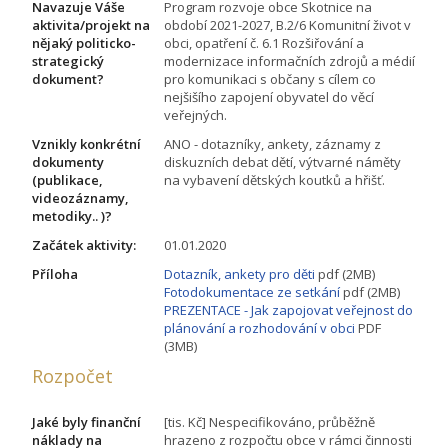
Navazuje Váše
Program rozvoje obce Skotnice na
aktivita/projekt na
období 2021-2027, B.2/6 Komunitní život v
nějaký politicko-
obci, opatření č. 6.1 Rozšiřování a
strategický
modernizace informačních zdrojů a médií
dokument?
pro komunikaci s občany s cílem co
nejšišího zapojení obyvatel do věcí
veřejných.
Vznikly konkrétní
ANO - dotazníky, ankety, záznamy z
dokumenty
diskuzních debat dětí, výtvarné náměty
(publikace,
na vybavení dětských koutků a hřišť.
videozáznamy,
metodiky.. )?
Začátek aktivity:
01.01.2020
Příloha
Dotazník, ankety pro děti
pdf (2MB)
Fotodokumentace ze setkání
pdf (2MB)
PREZENTACE - Jak zapojovat veřejnost do
plánování a rozhodování v obci
PDF
(3MB)
Rozpočet
Jaké byly finanční
[tis. Kč] Nespecifikováno, průběžně
náklady na
hrazeno z rozpočtu obce v rámci činnosti