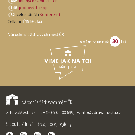
468
mladých/školních fór
148
pocitových map
32
celostátních
Konferencí
Celkem
1569 akcí
Národní síť Zdravých měst ČR
30
s Vámi více než
let!
Národní síť Zdravých měst ČR
ZdravaMesta.cz,
T: +420 602 500 639,
E: info@zdravamesta.cz
Sledujte Zdravá města, obce, regiony