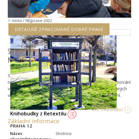
1. místo / NEJpraxe 2022
DETAILNĚ ZPRACOVANÉ DOBRÉ PRAXE
Skotnice: Participace v malé obci aneb
Nezapomínejme ani na naše nejmenší
Skotnice aktivně zapojuje všechny generace a
nezapomíná ani na tu nejmladší. Děti se podílí na plánování
v obci, jsou informovány srozumitelně a přiměřeně jejich
věku, učí se komunikovat a podílet se na rozhodování.
Více info o obci
Knihobudky z Retextilu
Základní informace
PRAHA 12
Název
Skotnice