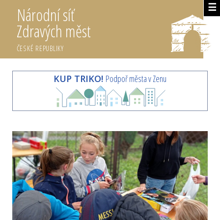
☰
Národní síť
Zdravých měst
ČESKÉ REPUBLIKY
KUP TRIKO!
Podpoř města v Zenu