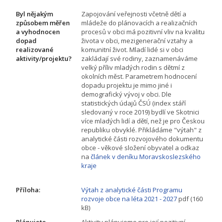
Byl nějakým
Zapojování veřejnosti včetně dětí a
způsobem měřen
mládeže do plánovacích a realizačních
a vyhodnocen
procesů v obci má pozitivní vliv na kvalitu
dopad
života v obci, mezigenerační vztahy a
realizované
komunitní život. Mladí lidé si v obci
aktivity/projektu?
zakládají své rodiny, zaznamenáváme
velký příliv mladých rodin s dětmí z
okolních měst. Parametrem hodnocení
dopadu projektu je mimo jiné i
demografický vývoj v obci. Dle
statistických údajů ČSÚ (index stáří
sledovaný v roce 2019) bydlí ve Skotnici
více mladých lidí a dětí, než je pro Českou
republiku obvyklé. Přikládáme "výtah" z
analytické části rozvojového dokumentu
obce - věkové složení obyvatel a odkaz
na
článek v deníku Moravskoslezského
kraje
Příloha:
Výtah z analytické části Programu
rozvoje obce na léta 2021 - 2027
pdf (160
kB)