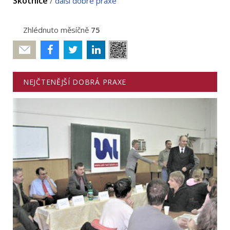
Skotnice
/
další dobré praxe
Zhlédnuto měsíčně
75
Poslat
NEJČTENĚJŠÍ DOBRÁ PRAXE