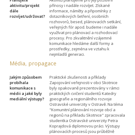
Plánujete
Aktivitu plánujeme pro její pozitivní
aktivitu/projekt
přínosy i nadále rozvíjet. Získané
dále
informace, náměty a připomínky z
rozvíjet/udržovat?
dotazníkových šetření, osobních
rozhovorů, besed, plánovacích setkání,
veřejných fór apod. budeme i nadále
využívat pro plánovací a rozhodovací
procesy. Pro zkvalitnění vzájemné
komunikace hledáme další formy a
prostředky, zejména ve vztahu k
nejmladší generaci.
Média, propagace
Jakým způsobem
Praktické zkušenosti a příklady
probíhala
Zapojování veřejnosti v obci Skotnice
komunikace s
byly opakovaně prezentovány v rámci
médii a jaké byly
praktických cvičení studentů Katedry
mediální výstupy?
goeografie a regionálního rozvoje
Ostravské univerzity v Ostravě. Na téma
"Komunitní plánování rozvoje obcí a
regionů na příkladu Skotnice" zpracovala
studentka Ostravské univerzity Petra
Koprajdová diplomovou práci. Výstupy
plánovacích procesů jsou průběžně