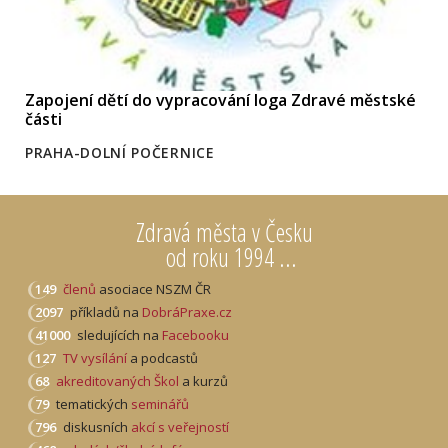
Zapojení dětí do vypracování loga Zdravé městské
části
PRAHA-DOLNÍ POČERNICE
Zdravá města v Česku
od roku 1994 ...
149
členů
asociace NSZM ČR
2097
příkladů na
DobráPraxe.cz
41000
sledujících na
Facebooku
127
TV vysílání
a podcastů
68
akreditovaných Škol
a kurzů
79
tematických
seminářů
796
diskusních
akcí s veřejností