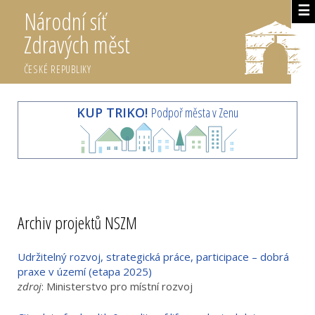
☰
Národní síť
Zdravých měst
ČESKÉ REPUBLIKY
KUP TRIKO!
Podpoř města v Zenu
Archiv projektů NSZM
Udržitelný rozvoj, strategická práce, participace – dobrá
praxe v území (etapa 2025)
zdroj
: Ministerstvo pro místní rozvoj