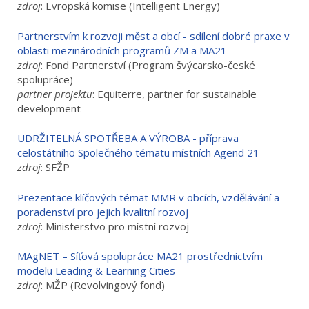
zdroj
: Evropská komise (Intelligent Energy)
Partnerstvím k rozvoji měst a obcí - sdílení dobré praxe v
oblasti mezinárodních programů ZM a MA21
zdroj
: Fond Partnerství (Program švýcarsko-české
spolupráce)
partner projektu
: Equiterre, partner for sustainable
development
UDRŽITELNÁ SPOTŘEBA A VÝROBA - příprava
celostátního Společného tématu místních Agend 21
zdroj
: SFŽP
Prezentace klíčových témat MMR v obcích, vzdělávání a
poradenství pro jejich kvalitní rozvoj
zdroj
: Ministerstvo pro místní rozvoj
MAgNET – Síťová spolupráce MA21 prostřednictvím
modelu Leading & Learning Cities
zdroj
: MŽP (Revolvingový fond)