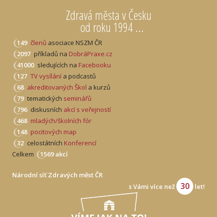
Zdravá města v Česku
od roku 1994 ...
149
členů
asociace NSZM ČR
2097
příkladů na
DobráPraxe.cz
41000
sledujících na
Facebooku
127
TV vysílání
a podcastů
68
akreditovaných Škol
a kurzů
79
tematických
seminářů
796
diskusních
akcí s veřejností
468
mladých/školních fór
148
pocitových map
32
celostátních
Konferencí
Celkem
1569 akcí
Národní síť Zdravých měst ČR
30
s Vámi více než
let!