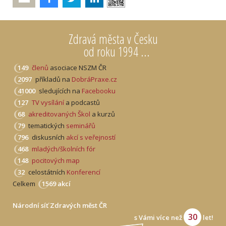
Zdravá města v Česku
od roku 1994 ...
149
členů
asociace NSZM ČR
2097
příkladů na
DobráPraxe.cz
41000
sledujících na
Facebooku
127
TV vysílání
a podcastů
68
akreditovaných Škol
a kurzů
79
tematických
seminářů
796
diskusních
akcí s veřejností
468
mladých/školních fór
148
pocitových map
32
celostátních
Konferencí
Celkem
1569 akcí
Národní síť Zdravých měst ČR
30
s Vámi více než
let!