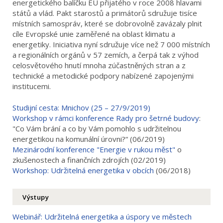
energetického balíčku EU přijatého v roce 2008 hlavami
států a vlád. Pakt starostů a primátorů sdružuje tisíce
místních samospráv, které se dobrovolně zavázaly plnit
cíle Evropské unie zaměřené na oblast klimatu a
energetiky. Iniciativa nyní sdružuje více než 7 000 místních
a regionálních orgánů v 57 zemích, a čerpá tak z výhod
celosvětového hnutí mnoha zúčastněných stran a z
technické a metodické podpory nabízené zapojenými
institucemi.
Studijní cesta: Mnichov (25 – 27/9/2019)
Workshop v rámci konference Rady pro šetrné budovy
:
"Co Vám brání a co by Vám pomohlo s udržitelnou
energetikou na komunální úrovni?“ (06/2019)
Mezinárodní konference "Energie v rukou měst"
o
zkušenostech a finančních zdrojích (02/2019)
Workshop: Udržitelná energetika v obcích
(06/2018)
Výstupy
Webinář: Udržitelná energetika a úspory ve městech