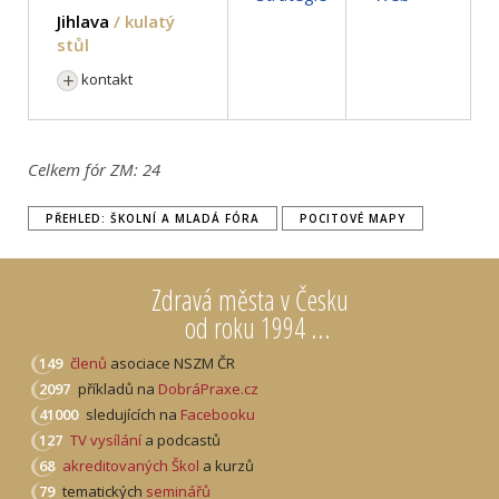
Jihlava
/ kulatý
stůl
kontakt
Celkem fór ZM:
24
PŘEHLED: ŠKOLNÍ A MLADÁ FÓRA
POCITOVÉ MAPY
Zdravá města v Česku
od roku 1994 ...
149
členů
asociace NSZM ČR
2097
příkladů na
DobráPraxe.cz
41000
sledujících na
Facebooku
127
TV vysílání
a podcastů
68
akreditovaných Škol
a kurzů
79
tematických
seminářů