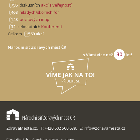
796
diskusních
akcí s veřejností
468
mladých/školních fór
148
pocitových map
32
celostátních
Konferencí
Celkem
1569 akcí
Národní síť Zdravých měst ČR
30
s Vámi více než
let!
Národní síť Zdravých měst ČR
ZdravaMesta.cz,
T: +420 602 500 639,
E: info@zdravamesta.cz
Sledujte Zdravá města, obce, regiony