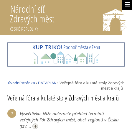
☰
Národní síť
Zdravých měst
ČESKÉ REPUBLIKY
KUP TRIKO!
Podpoř města v Zenu
úvodní stránka
›
DATAPLÁN
› Veřejná fóra a kulaté stoly Zdravých
měst a krajů
Veřejná fóra a kulaté stoly Zdravých měst a krajů
Vysvětlivka: Níže naleznete přehled termínů
veřejných Fór Zdravých měst, obcí, regionů v Česku
+
(tzv....