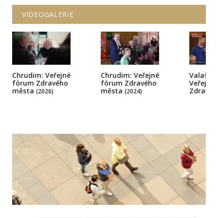
VIDEOGALERIE
Chrudim: Veřejné
Chrudim: Veřejné
Valašsk
fórum Zdravého
fórum Zdravého
Veřejné 
města
města
Zdravé
(2026)
(2024)