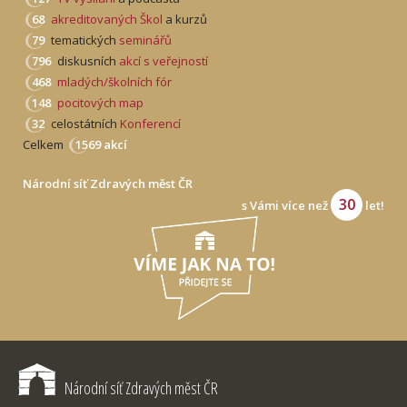
68
akreditovaných Škol
a kurzů
79
tematických
seminářů
796
diskusních
akcí s veřejností
468
mladých/školních fór
148
pocitových map
32
celostátních
Konferencí
Celkem
1569 akcí
Národní síť Zdravých měst ČR
30
s Vámi více než
let!
Národní síť Zdravých měst ČR