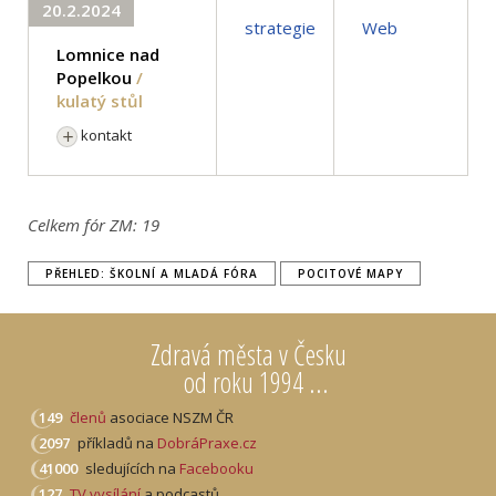
20.2.2024
strategie
Web
Lomnice nad
Popelkou
/
kulatý stůl
kontakt
Celkem fór ZM:
19
PŘEHLED: ŠKOLNÍ A MLADÁ FÓRA
POCITOVÉ MAPY
Zdravá města v Česku
od roku 1994 ...
149
členů
asociace NSZM ČR
2097
příkladů na
DobráPraxe.cz
41000
sledujících na
Facebooku
127
TV vysílání
a podcastů