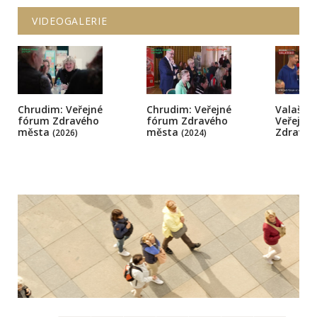
VIDEOGALERIE
Chrudim: Veřejné
Chrudim: Veřejné
Valašsk
fórum Zdravého
fórum Zdravého
Veřejné 
města
města
Zdravé
(2026)
(2024)