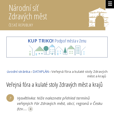
☰
Národní síť
Zdravých měst
ČESKÉ REPUBLIKY
KUP TRIKO!
Podpoř města v Zenu
úvodní stránka
›
DATAPLÁN
› Veřejná fóra a kulaté stoly Zdravých
měst a krajů
Veřejná fóra a kulaté stoly Zdravých měst a krajů
Vysvětlivka: Níže naleznete přehled termínů
veřejných Fór Zdravých měst, obcí, regionů v Česku
+
(tzv....