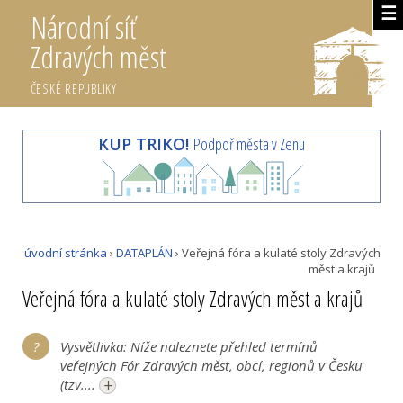
☰
Národní síť
Zdravých měst
ČESKÉ REPUBLIKY
KUP TRIKO!
Podpoř města v Zenu
úvodní stránka
›
DATAPLÁN
› Veřejná fóra a kulaté stoly Zdravých
měst a krajů
Veřejná fóra a kulaté stoly Zdravých měst a krajů
Vysvětlivka: Níže naleznete přehled termínů
veřejných Fór Zdravých měst, obcí, regionů v Česku
+
(tzv....