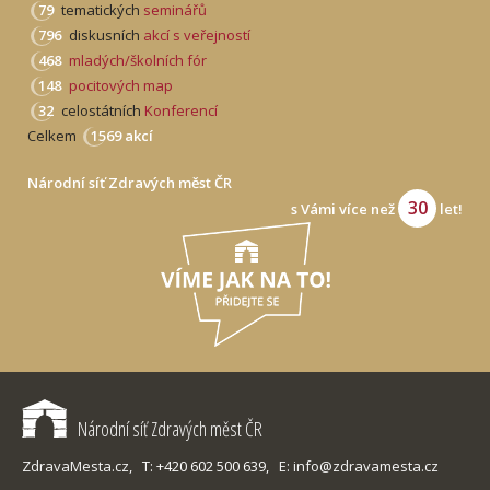
79
tematických
seminářů
796
diskusních
akcí s veřejností
468
mladých/školních fór
148
pocitových map
32
celostátních
Konferencí
Celkem
1569 akcí
Národní síť Zdravých měst ČR
30
s Vámi více než
let!
Národní síť Zdravých měst ČR
ZdravaMesta.cz,
T: +420 602 500 639,
E: info@zdravamesta.cz