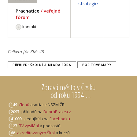
strategie
Prachatice
/ veřejné
fórum
kontakt
Celkem fór ZM:
43
PŘEHLED: ŠKOLNÍ A MLADÁ FÓRA
POCITOVÉ MAPY
Zdravá města v Česku
od roku 1994 ...
149
členů
asociace NSZM ČR
2097
příkladů na
DobráPraxe.cz
41000
sledujících na
Facebooku
127
TV vysílání
a podcastů
68
akreditovaných Škol
a kurzů