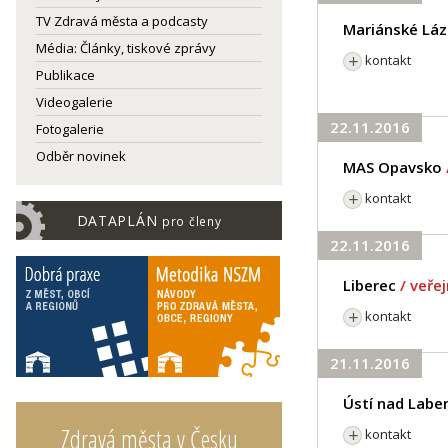
TV Zdravá města a podcasty
Mariánské Lá
Média: Články, tiskové zprávy
kontakt
Publikace
Videogalerie
22.11.2016
Fotogalerie
Odběr novinek
MAS Opavsko
kontakt
DATAPLÁN
pro členy
22.11.2016
Liberec
/ veře
kontakt
21.11.2016
Ústí nad Lab
Zdravá města v Česku
kontakt