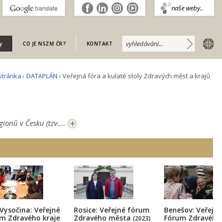
.
naše weby..
english
y
CO JE NSZM ČR?
KONTAKT
stránka
›
DATAPLÁN
› Veřejná fóra a kulaté stoly Zdravých měst a krajů
+
ionů v Česku (tzv....
Rosice: Veřejné fórum
Benešov: Veřejné
 Vysočina: Veřejné
Zdravého města
Fórum Zdravého
m Zdravého kraje
(2023)