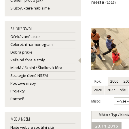
Členem proč a jak?
města
(2026)
Služby, které nabízíme
AKTIVITY NSZM
Očekávané akce
Celoroční harmonogram
Dobrá praxe
Veřejná fóra a stoly
Mladá / Školní / Školková fóra
Strategie členů NSZM
Rok:
2006
20
Pocitové mapy
2026
2027
vše
Projekty
Partneři
Místo:
Místo / Typ / Kont
MEDIA NSZM
23.11.2016
Naše weby a sociální sítě