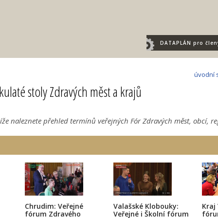
DATAPLÁN
pro člen
úvodní 
kulaté stoly Zdravých měst a krajů
Níže naleznete přehled termínů veřejných Fór Zdravých měst, obcí, reg
Chrudim: Veřejné
Valašské Klobouky:
Kraj
fórum Zdravého
Veřejné i Školní fórum
fóru