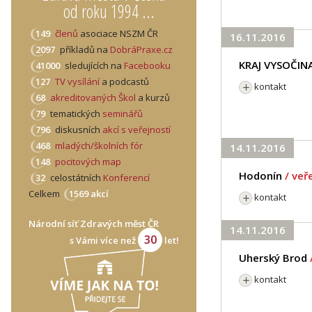
od roku 1994 ...
149
členů
asociace NSZM ČR
16.11.2016
2097
příkladů na
DobráPraxe.cz
KRAJ VYSOČIN
41000
sledujících na
Facebooku
127
TV vysílání
a podcastů
kontakt
68
akreditovaných Škol
a kurzů
79
tematických
seminářů
796
diskusních
akcí s veřejností
468
mladých/školních fór
14.11.2016
148
pocitových map
Hodonín
/ veř
32
celostátních
Konferencí
Celkem
1569 akcí
kontakt
Národní síť Zdravých měst ČR
14.11.2016
30
s Vámi více než
let!
Uherský Brod
kontakt