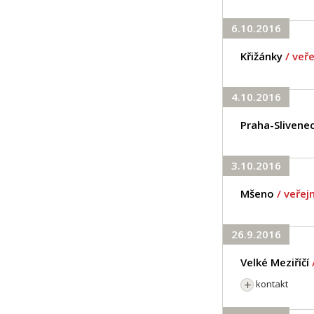
6.10.2016
Křižánky
/ veř
4.10.2016
Praha-Slivene
3.10.2016
Mšeno
/ veře
26.9.2016
Velké Meziříčí
kontakt