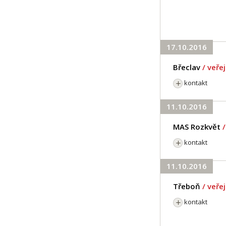
17.10.2016
Břeclav
/ veře
kontakt
11.10.2016
MAS Rozkvět
kontakt
11.10.2016
Třeboň
/ veře
kontakt