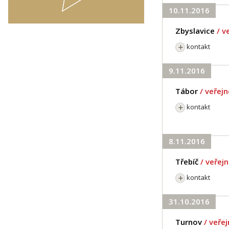
10.11.2016
Zbyslavice
/ v
kontakt
9.11.2016
Tábor
/ veřej
kontakt
8.11.2016
Třebíč
/ veřej
kontakt
31.10.2016
Turnov
/ veře