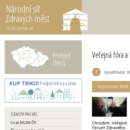
Národní síť
Zdravých měst
ČESKÉ REPUBLIKY
Veřejná fóra a 
Přehled
členů
Vysvětlivka: 
KUP TRIKO!
Podpoř města v Zenu
VIDEOGALERIE
ČLENSTVÍ PRO VÁS
Co je NSZM ČR
Chrudim: Veřejné
fórum Zdravého