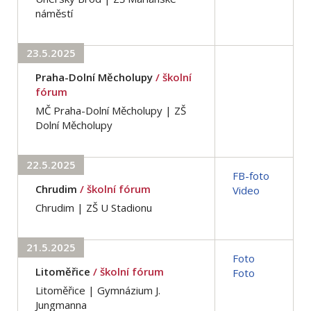
náměstí
23.5.2025
Praha-Dolní Měcholupy
/ školní
fórum
MČ Praha-Dolní Měcholupy | ZŠ
Dolní Měcholupy
22.5.2025
FB-foto
Chrudim
/ školní fórum
Video
Chrudim | ZŠ U Stadionu
21.5.2025
Foto
Litoměřice
/ školní fórum
Foto
Litoměřice | Gymnázium J.
Jungmanna