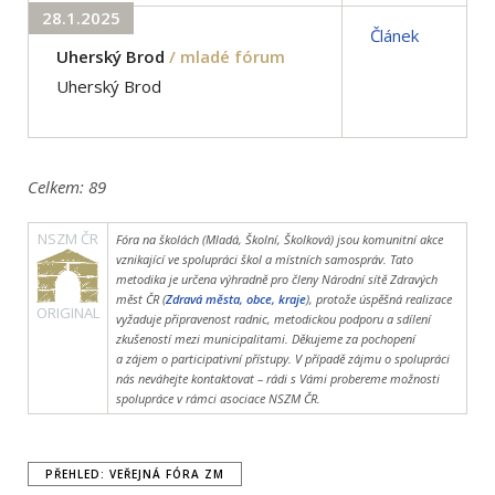
28.1.2025
Článek
Uherský Brod
/ mladé fórum
Uherský Brod
Celkem:
89
NSZM ČR
Fóra na školách (Mladá, Školní, Školková) jsou komunitní akce
vznikající ve spolupráci škol a místních samospráv. Tato
metodika je určena výhradně pro členy Národní sítě Zdravých
měst ČR (
Zdravá města, obce, kraje
), protože úspěšná realizace
ORIGINAL
vyžaduje připravenost radnic, metodickou podporu a sdílení
zkušeností mezi municipalitami. Děkujeme za pochopení
a zájem o participativní přístupy. V případě zájmu o spolupráci
nás neváhejte kontaktovat – rádi s Vámi probereme možnosti
spolupráce v rámci asociace NSZM ČR.
PŘEHLED: VEŘEJNÁ FÓRA ZM