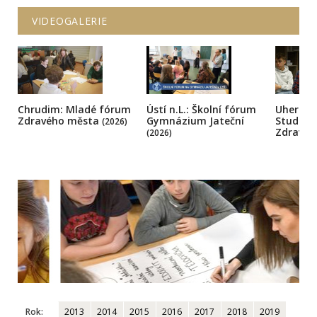
VIDEOGALERIE
Chrudim: Mladé fórum
Ústí n.L.: Školní fórum
Uherský
Zdravého města
Gymnázium Jateční
Student
(2026)
Zdravé
(2026)
Rok:
2013
2014
2015
2016
2017
2018
2019