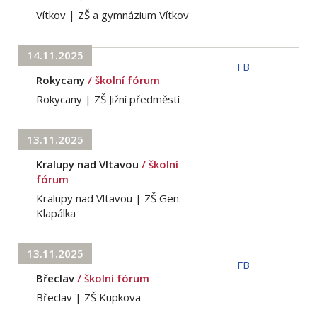
Vítkov | ZŠ a gymnázium Vítkov
14.11.2025
FB
Rokycany
/ školní fórum
Rokycany | ZŠ Jižní předměstí
13.11.2025
Kralupy nad Vltavou
/ školní
fórum
Kralupy nad Vltavou | ZŠ Gen.
Klapálka
13.11.2025
FB
Břeclav
/ školní fórum
Břeclav | ZŠ Kupkova