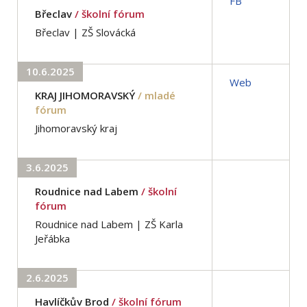
FB
Břeclav
/ školní fórum
Břeclav | ZŠ Slovácká
10.6.2025
Web
KRAJ JIHOMORAVSKÝ
/ mladé
fórum
Jihomoravský kraj
3.6.2025
Roudnice nad Labem
/ školní
fórum
Roudnice nad Labem | ZŠ Karla
Jeřábka
2.6.2025
Havlíčkův Brod
/ školní fórum