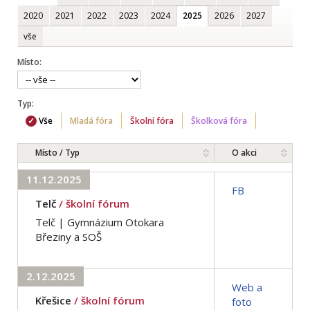
2020
2021
2022
2023
2024
2025
2026
2027
vše
Místo:
Typ:
Vše
Mladá fóra
Školní fóra
Školková fóra
Místo / Typ
O akci
11.12.2025
FB
Telč
/ školní fórum
Telč | Gymnázium Otokara
Březiny a SOŠ
2.12.2025
Web a
Křešice
/ školní fórum
foto