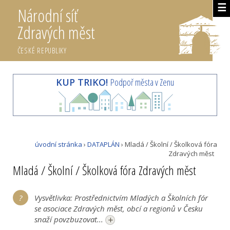
☰
Národní síť
Zdravých měst
ČESKÉ REPUBLIKY
KUP TRIKO!
Podpoř města v Zenu
úvodní stránka
›
DATAPLÁN
› Mladá / Školní / Školková fóra
Zdravých měst
Mladá / Školní / Školková fóra Zdravých měst
Vysvětlivka: Prostřednictvím Mladých a Školních fór
se asociace Zdravých měst, obcí a regionů v Česku
+
snaží povzbuzovat...