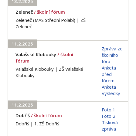
13.2.2025
Zeleneč
/ školní fórum
Zeleneč (MAS Střední Polabí) | ZŠ
Zeleneč
11.2.2025
Zpráva ze
Valašské Klobouky
/ školní
školního
fórum
fóra
Anketa
Valašské Klobouky | ZŠ Valašské
před
Klobouky
fórem
Anketa
Výsledky
11.2.2025
Foto 1
Dobříš
/ školní fórum
Foto 2
Tisková
Dobříš | 1. ZŠ Dobříš
zpráva