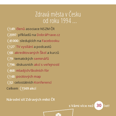
Zdravá města v Česku
od roku 1994 ...
149
členů
asociace NSZM ČR
2097
příkladů na
DobráPraxe.cz
41000
sledujících na
Facebooku
127
TV vysílání
a podcastů
68
akreditovaných Škol
a kurzů
79
tematických
seminářů
796
diskusních
akcí s veřejností
468
mladých/školních fór
148
pocitových map
32
celostátních
Konferencí
Celkem
1569 akcí
Národní síť Zdravých měst ČR
30
s Vámi více než
let!