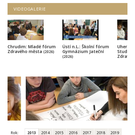
VIDEOGALERIE
Chrudim: Mladé fórum
Ústí n.L.: Školní fórum
Uherský
Zdravého města
Gymnázium Jateční
Student
(2026)
Zdravé
(2026)
Rok:
2013
2014
2015
2016
2017
2018
2019