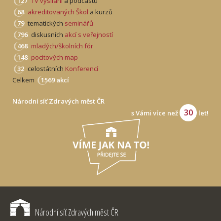
127
TV vysílání
a podcastů
68
akreditovaných Škol
a kurzů
79
tematických
seminářů
796
diskusních
akcí s veřejností
468
mladých/školních fór
148
pocitových map
32
celostátních
Konferencí
Celkem
1569 akcí
Národní síť Zdravých měst ČR
30
s Vámi více než
let!
Národní síť Zdravých měst ČR