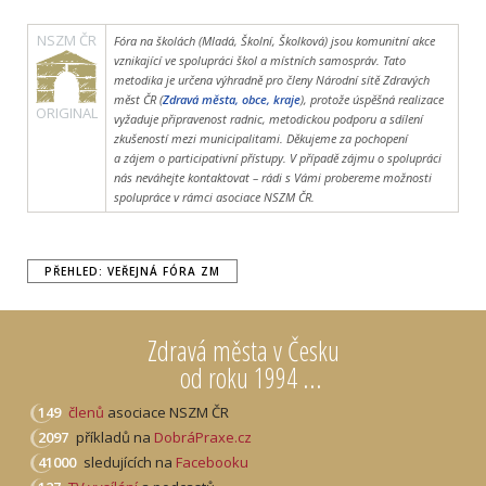
NSZM ČR
Fóra na školách (Mladá, Školní, Školková) jsou komunitní akce
vznikající ve spolupráci škol a místních samospráv. Tato
metodika je určena výhradně pro členy Národní sítě Zdravých
měst ČR (
Zdravá města, obce, kraje
), protože úspěšná realizace
ORIGINAL
vyžaduje připravenost radnic, metodickou podporu a sdílení
zkušeností mezi municipalitami. Děkujeme za pochopení
a zájem o participativní přístupy. V případě zájmu o spolupráci
nás neváhejte kontaktovat – rádi s Vámi probereme možnosti
spolupráce v rámci asociace NSZM ČR.
PŘEHLED: VEŘEJNÁ FÓRA ZM
Zdravá města v Česku
od roku 1994 ...
149
členů
asociace NSZM ČR
2097
příkladů na
DobráPraxe.cz
41000
sledujících na
Facebooku