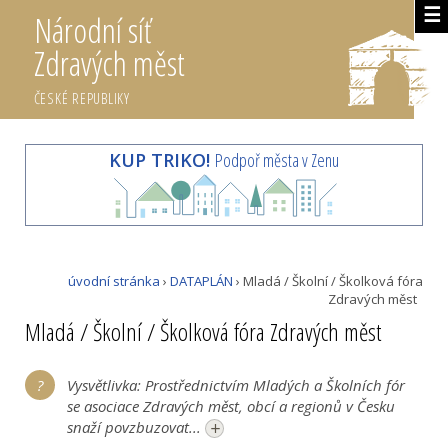
☰
Národní síť
Zdravých měst
ČESKÉ REPUBLIKY
KUP TRIKO!
Podpoř města v Zenu
úvodní stránka
›
DATAPLÁN
› Mladá / Školní / Školková fóra
Zdravých měst
Mladá / Školní / Školková fóra Zdravých měst
Vysvětlivka: Prostřednictvím Mladých a Školních fór
se asociace Zdravých měst, obcí a regionů v Česku
+
snaží povzbuzovat...