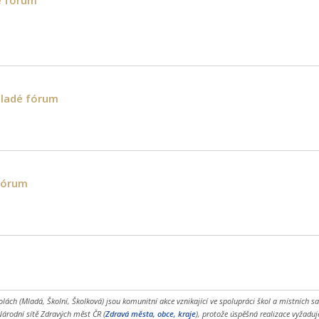
mladé fórum
fórum
olách (Mladá, Školní, Školková) jsou komunitní akce vznikající ve spolupráci škol a místních
Národní sítě Zdravých měst ČR (
Zdravá města, obce, kraje
), protože úspěšná realizace vyžadu