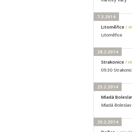
7.3.2014
Litoměřice
/ 
Litoměřice
28.2.2014
Strakonice
/ 
09:30 Strakoni
25.2.2014
Mladá Bolesla
Mladá Boleslav
20.2.2014
Dačice
/ mlad