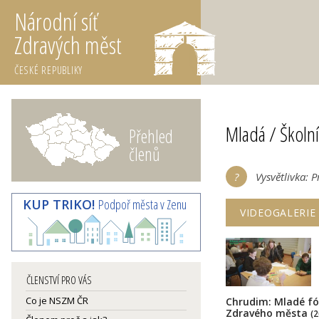
Národní síť
Zdravých měst
ČESKÉ REPUBLIKY
Mladá / Školní
Přehled
členů
Vysvětlivka: 
KUP TRIKO!
Podpoř města v Zenu
VIDEOGALERIE
ČLENSTVÍ PRO VÁS
Co je NSZM ČR
Chrudim: Mladé f
Zdravého města
(2