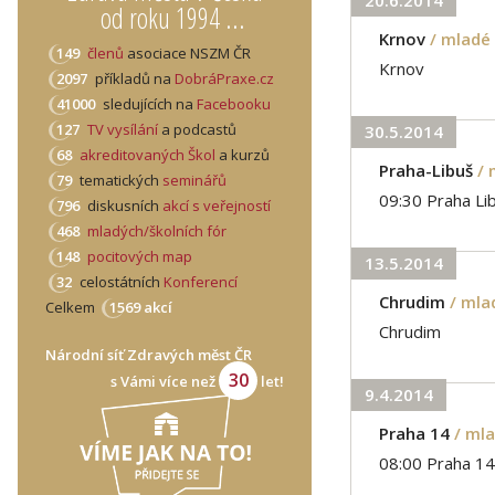
od roku 1994 ...
Krnov
/ mladé
149
členů
asociace NSZM ČR
Krnov
2097
příkladů na
DobráPraxe.cz
41000
sledujících na
Facebooku
127
TV vysílání
a podcastů
30.5.2014
68
akreditovaných Škol
a kurzů
Praha-Libuš
/
79
tematických
seminářů
09:30 Praha Li
796
diskusních
akcí s veřejností
468
mladých/školních fór
148
pocitových map
13.5.2014
32
celostátních
Konferencí
Chrudim
/ mla
Celkem
1569 akcí
Chrudim
Národní síť Zdravých měst ČR
30
s Vámi více než
let!
9.4.2014
Praha 14
/ ml
08:00 Praha 14