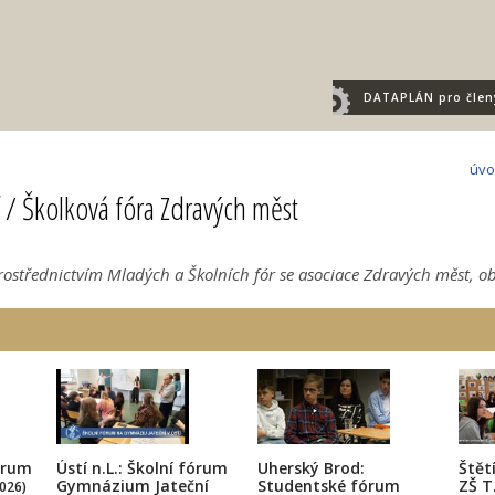
DATAPLÁN
pro člen
úvo
 / Školková fóra Zdravých měst
Prostřednictvím Mladých a Školních fór se asociace Zdravých měst, o
órum
Ústí n.L.: Školní fórum
Uherský Brod:
Štět
Gymnázium Jateční
Studentské fórum
ZŠ T
026)