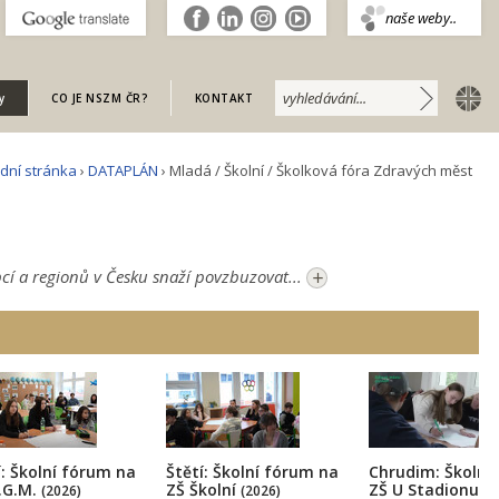
.
naše weby..
english
y
CO JE NSZM ČR?
KONTAKT
dní stránka
›
DATAPLÁN
› Mladá / Školní / Školková fóra Zdravých měst
+
bcí a regionů v Česku snaží povzbuzovat...
Chrudim: Školní
í: Školní fórum na
Štětí: Školní fórum na
ZŠ U Stadionu
.G.M.
ZŠ Školní
(2
(2026)
(2026)