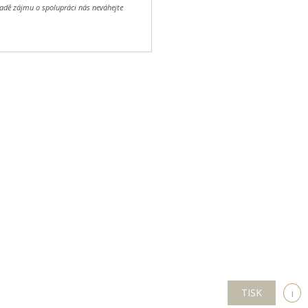
padě zájmu o spolupráci nás neváhejte
TISK
i