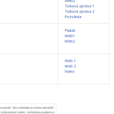
Web2
Tisková zpráva 1
Tisková zpráva 2
Pozvánka
Plakát
Web1
Web2
Web 1
Web 2
Video
 samospráv. Tato metodika je určena výhradně
je připravenost radnic, metodickou podporu a