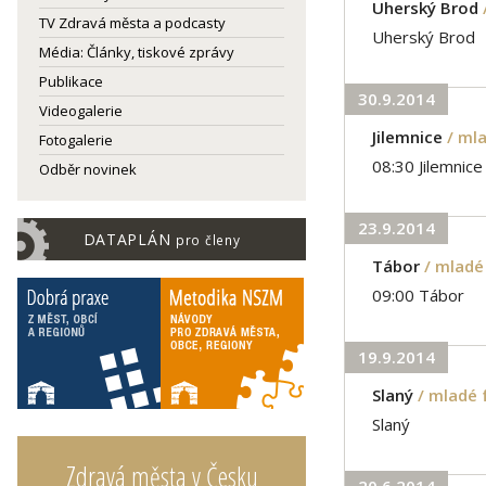
Uherský Brod
TV Zdravá města a podcasty
Uherský Brod
Média: Články, tiskové zprávy
Publikace
30.9.2014
Videogalerie
Jilemnice
/ ml
Fotogalerie
08:30 Jilemnice
Odběr novinek
23.9.2014
DATAPLÁN
pro členy
Tábor
/ mladé
09:00 Tábor
19.9.2014
Slaný
/ mladé
Slaný
Zdravá města v Česku
20.6.2014