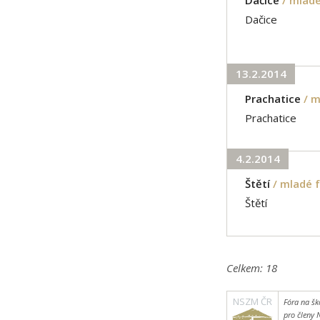
Dačice
13.2.2014
Prachatice
/ 
Prachatice
4.2.2014
Štětí
/ mladé 
Štětí
Celkem:
18
NSZM ČR
Fóra na šk
pro členy 