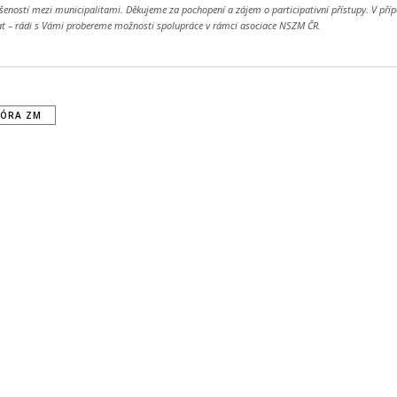
ušeností mezi municipalitami. Děkujeme za pochopení a zájem o participativní přístupy. V pří
t – rádi s Vámi probereme možnosti spolupráce v rámci asociace NSZM ČR.
FÓRA ZM