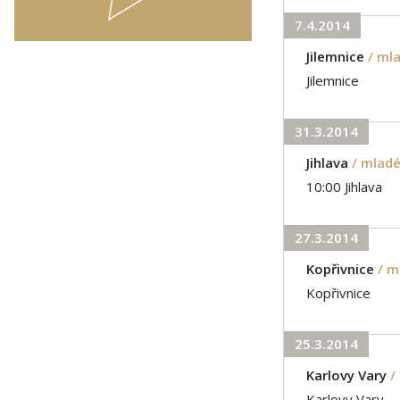
7.4.2014
Jilemnice
/ ml
Jilemnice
31.3.2014
Jihlava
/ mlad
10:00 Jihlava
27.3.2014
Kopřivnice
/ m
Kopřivnice
25.3.2014
Karlovy Vary
/
Karlovy Vary