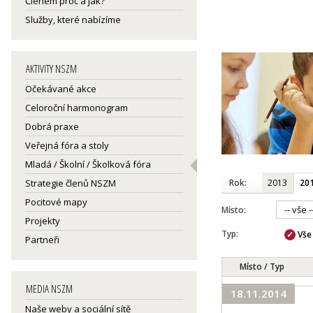
Členem proč a jak?
Služby, které nabízíme
AKTIVITY NSZM
Očekávané akce
Celoroční harmonogram
Dobrá praxe
Veřejná fóra a stoly
Mladá / Školní / Školková fóra
Rok:
2013
20
Strategie členů NSZM
Pocitové mapy
Místo:
Projekty
Typ:
Vše
Partneři
Místo / Typ
MEDIA NSZM
18.11.2014
Naše weby a sociální sítě