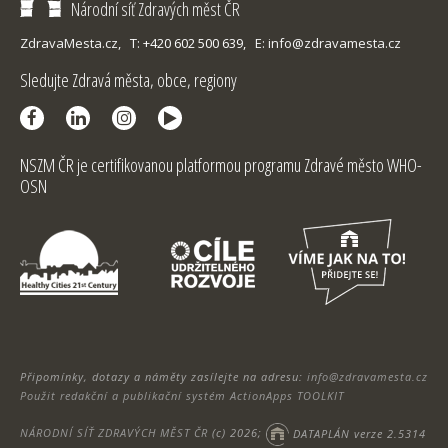
Národní síť Zdravých měst ČR
ZdravaMesta.cz,
T: +420 602 500 639,
E: info@zdravamesta.cz
Sledujte Zdravá města, obce, regiony
NSZM ČR je certifikovanou platformou programu Zdravé město WHO-
OSN
Připomínky, dotazy a náměty zasílejte na adresu:
info@zdravamesta.cz
Použit redakční a publikační systém ActionApps TOOLKIT
NÁRODNÍ SÍŤ ZDRAVÝCH MĚST ČR
(c) 2026;
DATAPLÁN verze 2.5314