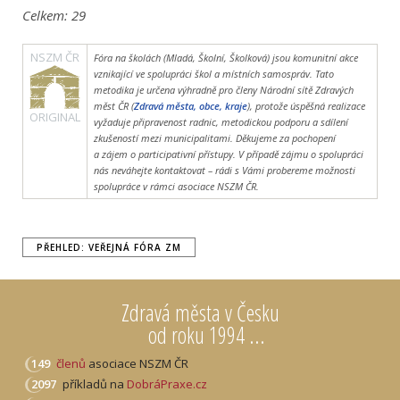
Celkem:
29
NSZM ČR
Fóra na školách (Mladá, Školní, Školková) jsou komunitní akce
vznikající ve spolupráci škol a místních samospráv. Tato
metodika je určena výhradně pro členy Národní sítě Zdravých
měst ČR (
Zdravá města, obce, kraje
), protože úspěšná realizace
ORIGINAL
vyžaduje připravenost radnic, metodickou podporu a sdílení
zkušeností mezi municipalitami. Děkujeme za pochopení
a zájem o participativní přístupy. V případě zájmu o spolupráci
nás neváhejte kontaktovat – rádi s Vámi probereme možnosti
spolupráce v rámci asociace NSZM ČR.
PŘEHLED: VEŘEJNÁ FÓRA ZM
Zdravá města v Česku
od roku 1994 ...
149
členů
asociace NSZM ČR
2097
příkladů na
DobráPraxe.cz