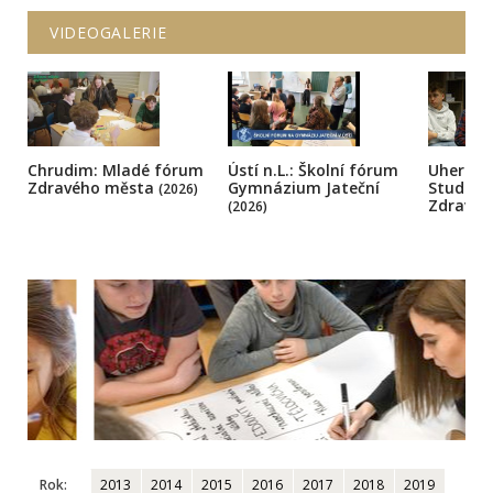
VIDEOGALERIE
Chrudim: Mladé fórum
Ústí n.L.: Školní fórum
Uherský
Zdravého města
Gymnázium Jateční
Student
(2026)
Zdravé
(2026)
Rok:
2013
2014
2015
2016
2017
2018
2019