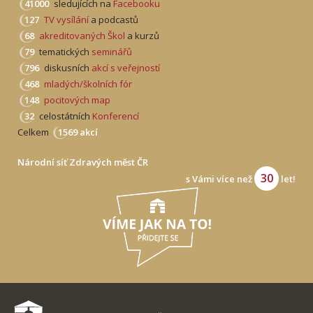
41000
sledujících na
Facebooku
127
TV vysílání
a podcastů
68
akreditovaných Škol
a kurzů
79
tematických
seminářů
796
diskusních
akcí s veřejností
468
mladých/školních fór
148
pocitových map
32
celostátních
Konferencí
Celkem
1569 akcí
Národní síť Zdravých měst ČR
30
s Vámi více než
let!