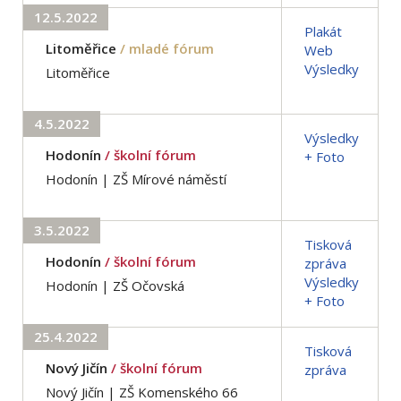
12.5.2022
Plakát
Litoměřice
/ mladé fórum
Web
Výsledky
Litoměřice
4.5.2022
Výsledky
Hodonín
/ školní fórum
+ Foto
Hodonín | ZŠ Mírové náměstí
3.5.2022
Tisková
Hodonín
/ školní fórum
zpráva
Výsledky
Hodonín | ZŠ Očovská
+ Foto
25.4.2022
Tisková
Nový Jičín
/ školní fórum
zpráva
Nový Jičín | ZŠ Komenského 66