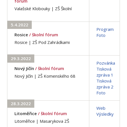
fórum
Valašské Klobouky | ZŠ Školní
5.4.2022
Program
Rosice
/ školní fórum
Foto
Rosice | ZŠ Pod Zahrádkami
29.3.2022
Pozvánka
Nový Jičín
/ školní fórum
Tisková
zpráva 1
Nový Jičín | ZŠ Komenského 68
Tisková
zpráva 2
Foto
28.3.2022
Web
Litoměřice
/ školní fórum
Výsledky
Litoměřice | Masarykova ZŠ