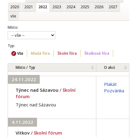
2020
2021
2022
2023
2024
2025
2026
2027
vše
Místo:
Typ:
Vše
Mladá fóra
Školní fóra
Školková fóra
Místo / Typ
O akci
24.11.2022
Plakát
Týnec nad Sázavou
/ školní
Pozvánka
fórum
Týnec nad Sázavou
4.11.2022
Vítkov
/ školní fórum