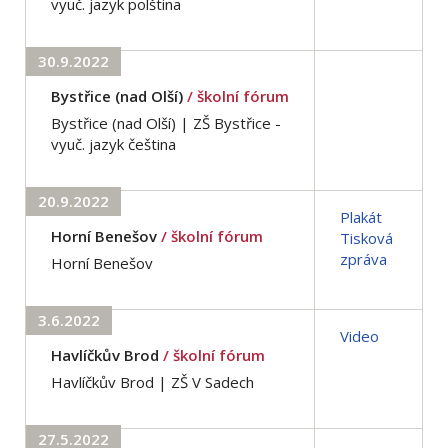
vyuč. jazyk polština
30.9.2022
Bystřice (nad Olší)
/ školní fórum
Bystřice (nad Olší) | ZŠ Bystřice -
vyuč. jazyk čeština
20.9.2022
Plakát
Horní Benešov
/ školní fórum
Tisková
zpráva
Horní Benešov
3.6.2022
Video
Havlíčkův Brod
/ školní fórum
Havlíčkův Brod | ZŠ V Sadech
27.5.2022