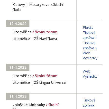
Klatovy | Masarykova základní
škola
12.4.2022
Plakát
Litoměřice
/ školní fórum
Tisková
zpráva 1
Litoměřice | ZŠ Havlíčkova
Tisková
zpráva 2
Web
Výsledky
11.4.2022
Web
Litoměřice
/ školní fórum
Výsledky
Litoměřice | ZŠ Lingua Universal
11.4.2022
Tisková
Valašské Klobouky
/ školní
zpráva