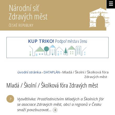
☰
Národní síť
Zdravých měst
ČESKÉ REPUBLIKY
KUP TRIKO!
Podpoř města v Zenu
úvodní stránka
›
DATAPLÁN
› Mladá / Školní / Školková fóra
Zdravých měst
Mladá / Školní / Školková fóra Zdravých měst
Vysvětlivka: Prostřednictvím Mladých a Školních fór
se asociace Zdravých měst, obcí a regionů v Česku
+
snaží povzbuzovat...