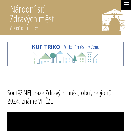
☰
Národní síť
Zdravých měst
ČESKÉ REPUBLIKY
KUP TRIKO!
Podpoř města v Zenu
Soutěž NEJpraxe Zdravých měst, obcí, regionů
2024, známe VÍTĚZE!