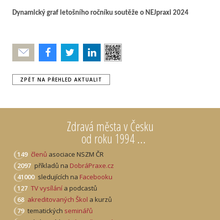
Dynamický graf letošního ročníku soutěže o NEJpraxi 2024
Poslat
ZPĚT NA PŘEHLED AKTUALIT
Zdravá města v Česku
od roku 1994 ...
149
členů
asociace NSZM ČR
2097
příkladů na
DobráPraxe.cz
41000
sledujících na
Facebooku
127
TV vysílání
a podcastů
68
akreditovaných Škol
a kurzů
79
tematických
seminářů