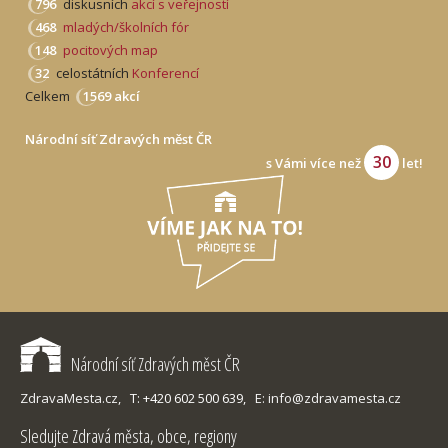
796
diskusních
akcí s veřejností
468
mladých/školních fór
148
pocitových map
32
celostátních
Konferencí
Celkem
1569 akcí
Národní síť Zdravých měst ČR
30
s Vámi více než
let!
Národní síť Zdravých měst ČR
ZdravaMesta.cz,
T: +420 602 500 639,
E: info@zdravamesta.cz
Sledujte Zdravá města, obce, regiony