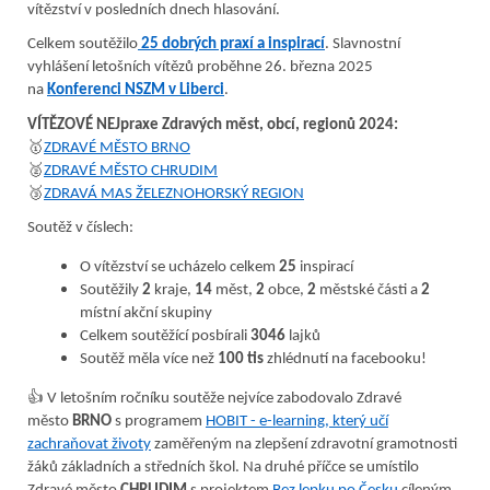
vítězství v posledních dnech hlasování.
Celkem soutěžilo
25 dobrých praxí a inspirací
. Slavnostní
vyhlášení letošních vítězů proběhne 26. března 2025
na
Konferenci NSZM v Liberci
.
VÍTĚZOVÉ NEJpraxe Zdravých měst, obcí, regionů 2024:
🥇
ZDRAVÉ MĚSTO BRNO
🥈
ZDRAVÉ MĚSTO CHRUDIM
🥉
ZDRAVÁ MAS ŽELEZNOHORSKÝ REGION
Soutěž v číslech:
O vítězství se ucházelo celkem
25
inspirací
Soutěžily
2
kraje,
14
měst,
2
obce,
2
městské části a
2
místní akční skupiny
Celkem soutěžící posbírali
3046
lajků
Soutěž měla více než
100 tis
zhlédnutí na facebooku!
👍 V letošním ročníku soutěže nejvíce zabodovalo Zdravé
město
BRNO
s programem
HOBIT - e-learning, který učí
zachraňovat životy
zaměřeným na zlepšení zdravotní gramotnosti
žáků základních a středních škol. Na druhé příčce se umístilo