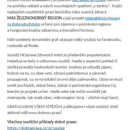
Zdravé město
CHRUDIM
s projektem
Bez lepku po Česku
cíleným
na potřeby celiaků a návrh souvisejících opatření „v terénu“. Trojici
nejlepších soutěžních praxí letošního roku uzavírá Zdravá
MAS
ŽELEZNOHORSKÝ REGION
a její projekt
Interaktivní výpravy
za dobrodružstvím
určený pro zájemce o poznávání regionu
a fungování krajiny zábavnou a inovativní formou.
Níže uvedený dynamický graf ukazuje velký souboj na facebooku,
rozhodlo až finále.
Soutěž NEJpraxe Zdravých měst je především popularizační.
Nejedná se tedy o odbornou soutěž. Nejde o expertní pohled či
složitá pravidla hodnotících komisí. Snahou je vzbudit zájem,
hrdost na to, co obec umí, zdravý patriotismus a zároveň
propagovat, co se na lokální úrovni děje zajímavého. Obce se musí
umět pochlubit, získat hlasy, získat si partnerské organizace i ty,
kterým je projekt určen. Vedle sebe tak může soutěžit jak
metropole, tak malá obec, mikroregion i kraj – všichni mají šanci.
GRATULUJEME VŠEM VÍTĚZŮM a děkujeme i všem ostatní, kteří
aktivně sdílí svou dobrou praxi!
Všechny soutěžní příklady dobré praxe:
https://dobrapraxe.cz/cz/soutez