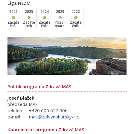
Liga NSZM
2026
2025
2024
2023
2022
Začáte
Začáte
Začáte
Pozor
Začáte
čník
čník
čník
ovatel
čník
Politik programu Zdravá MAS
Josef Blažek
předseda MAS
telefon
+420 606 627 506
e-mail
mas@zeleznohorsky-region.cz
Koordinátor programu Zdravá MAS