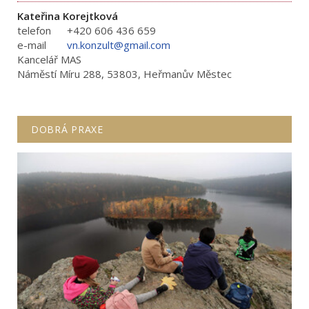
Kateřina Korejtková
telefon
+420 606 436 659
e-mail
vn.konzult@gmail.com
Kancelář MAS
Náměstí Míru 288, 53803, Heřmanův Městec
DOBRÁ PRAXE