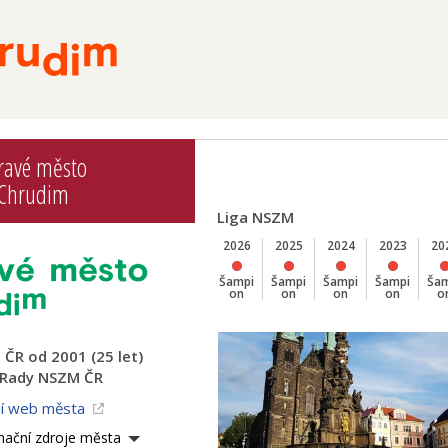
ravé město
Chrudim
Liga NSZM
2026
2025
2024
2023
20
Šampi
Šampi
Šampi
Šampi
Ša
on
on
on
on
o
ČR od 2001 (25 let)
 Rady NSZM ČR
ní web města
mační zdroje města