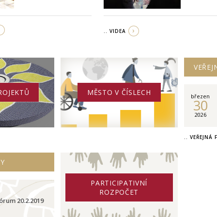
.. VIDEA
VEŘEJ
ROJEKTŮ
MĚSTO V ČÍSLECH
březen
30
2026
.. VEŘEJNÁ
PY
PARTICIPATIVNÍ
ROZPOČET
órum 20.2.2019