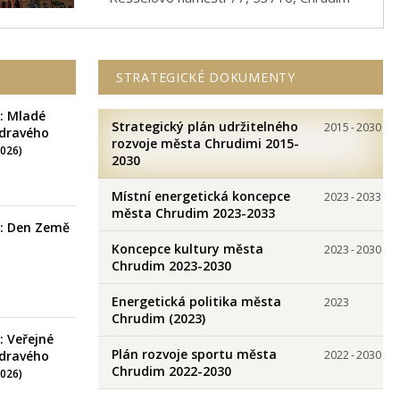
STRATEGICKÉ DOKUMENTY
: Mladé
Strategický plán udržitelného
2015
-
2030
dravého
rozvoje města Chrudimi 2015-
2026)
2030
Místní energetická koncepce
2023
-
2033
města Chrudim 2023-2033
: Den Země
Koncepce kultury města
2023
-
2030
Chrudim 2023-2030
Energetická politika města
2023
Chrudim (2023)
: Veřejné
Plán rozvoje sportu města
dravého
2022
-
2030
Chrudim 2022-2030
2026)