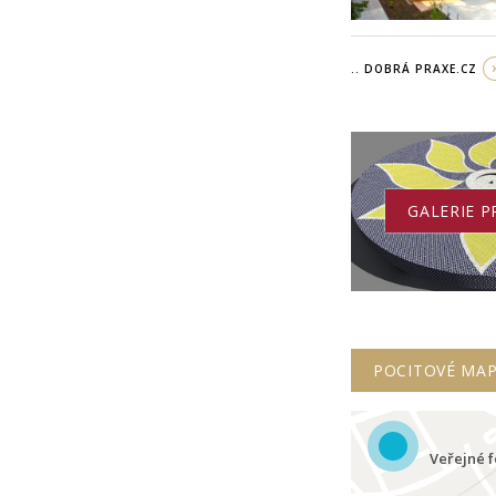
.. DOBRÁ PRAXE.CZ
GALERIE P
POCITOVÉ MA
Veřejné f