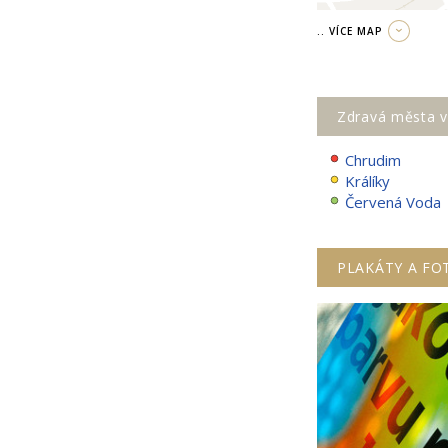
.. VÍCE MAP
Zdravá města v
Chrudim
Králíky
Červená Voda
PLAKÁTY A FO