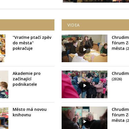
VIDEA
"Vraťme ptačí zpěv
Chrudim
do města"
fórum Z
pokračuje
města
(
Akademie pro
Chrudim
začínající
(2026)
podnikatele
Město má novou
Chrudim
knihovnu
fórum Z
města
(