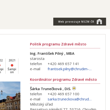
Web provozuje
NSZM ČR
Politik programu Zdravé město
Ing. František Pilný , MBA
starosta
22
2021
2020
2019
2018
2017
2016
2015
2014
telefon
+420 469 657 141
e-mail
frantisek.pilny@chrudim-city.cz
mpi
Šampi
Šampi
Šampi
Šampi
Šampi
Šampi
Šampi
Šampi
n
on
on
on
on
on
on
on
on
Koordinátor programu Zdravé město
Šárka Trunečková , DiS.
telefon
+420 469 657 100
e-mail
sarka.truneckova@chrudim-city.cz
Městský úřad
Resselovo náměstí 77, 53716, Chrudim