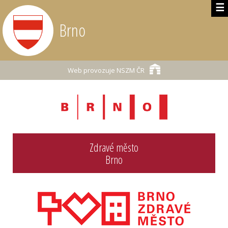
☰
Brno
Web provozuje
NSZM ČR
Zdravé město
Brno