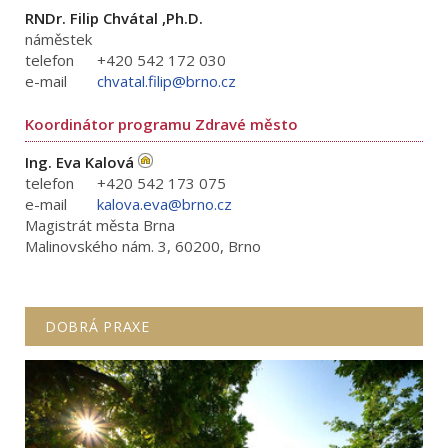
RNDr. Filip Chvátal ,Ph.D.
náměstek
telefon
+420 542 172 030
e-mail
chvatal.filip@brno.cz
Koordinátor programu Zdravé město
Ing. Eva Kalová
telefon
+420 542 173 075
e-mail
kalova.eva@brno.cz
Magistrát města Brna
Malinovského nám. 3, 60200, Brno
DOBRÁ PRAXE