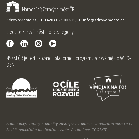
Národní síť Zdravých měst ČR
ZdravaMesta.cz,
T: +420 602 500 639,
E: info@zdravamesta.cz
Sledujte Zdravá města, obce, regiony
NSZM ČR je certifikovanou platformou programu Zdravé město WHO-
OSN
Připomínky, dotazy a náměty zasílejte na adresu:
info@zdravamesta.cz
Použit redakční a publikační systém ActionApps TOOLKIT