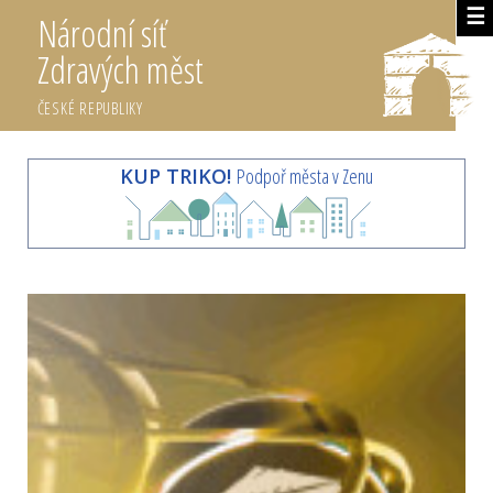
☰
Národní síť
Zdravých měst
ČESKÉ REPUBLIKY
KUP TRIKO!
Podpoř města v Zenu