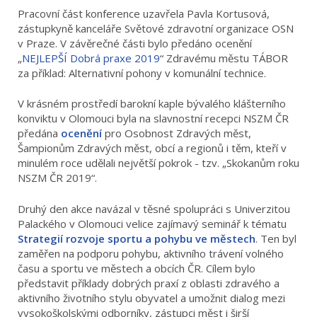
Pracovní část konference uzavřela Pavla Kortusová,
zástupkyně kanceláře Světové zdravotní organizace OSN
v Praze. V závěrečné části bylo předáno ocenění
„
NEJLEPŠÍ Dobrá praxe 2019
“ Zdravému městu TÁBOR
za příklad: Alternativní pohony v komunální technice.
V krásném prostředí barokní kaple bývalého klášterního
konviktu v Olomouci byla na slavnostní recepci NSZM ČR
předána
ocenění
pro Osobnost Zdravých měst,
Šampionům Zdravých měst, obcí a regionů i těm, kteří v
minulém roce udělali největší pokrok - tzv. „Skokanům roku
NSZM ČR 2019“.
Druhý den akce navázal v těsné spolupráci s Univerzitou
Palackého v Olomouci velice zajímavý seminář k tématu
Strategií rozvoje sportu a pohybu ve městech
. Ten byl
zaměřen na podporu pohybu, aktivního trávení volného
času a sportu ve městech a obcích ČR. Cílem bylo
představit příklady dobrých praxí z oblasti zdravého a
aktivního životního stylu obyvatel a umožnit dialog mezi
vysokoškolskými odborníky, zástupci měst i širší