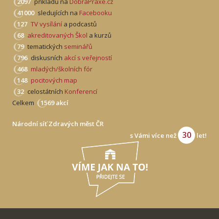
2097
příkladů na
DobráPraxe.cz
41000
sledujících na
Facebooku
127
TV vysílání
a podcastů
68
akreditovaných Škol
a kurzů
79
tematických
seminářů
796
diskusních
akcí s veřejností
468
mladých/školních fór
148
pocitových map
32
celostátních
Konferencí
Celkem
1569 akcí
Národní síť Zdravých měst ČR
30
s Vámi více než
let!