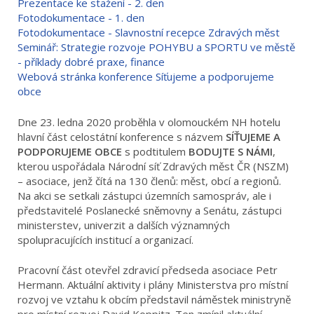
Prezentace ke stažení - 2. den
Fotodokumentace - 1. den
Fotodokumentace - Slavnostní recepce Zdravých měst
Seminář: Strategie rozvoje POHYBU a SPORTU ve městě
- příklady dobré praxe, finance
Webová stránka konference Síťujeme a podporujeme
obce
Dne 23. ledna 2020 proběhla v olomouckém NH hotelu
hlavní část celostátní konference s názvem
SÍŤUJEME A
PODPORUJEME OBCE
s podtitulem
BODUJTE S NÁMI
,
kterou uspořádala Národní síť Zdravých měst ČR (NSZM)
– asociace, jenž čítá na 130 členů: měst, obcí a regionů.
Na akci se setkali zástupci územních samospráv, ale i
představitelé Poslanecké sněmovny a Senátu, zástupci
ministerstev, univerzit a dalších významných
spolupracujících institucí a organizací.
Pracovní část otevřel zdravicí předseda asociace Petr
Hermann. Aktuální aktivity i plány Ministerstva pro místní
rozvoj ve vztahu k obcím představil náměstek ministryně