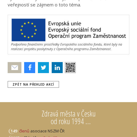
veřejností se zájmem o toto téma.
Podpořeno finančními prostředky Evropského sociálního fondu, které byly na
realizaci projektu poskytnuty z Operačního programu Zaměstnanost.
Poslat
ZPĚT NA PŘEHLED AKCÍ
Zdravá města v Česku
od roku 1994 ...
149
členů
asociace NSZM ČR