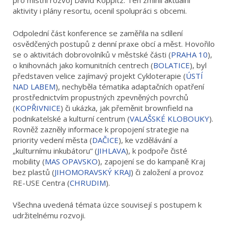
pro místní rozvoj David Koppitz. Ten zmínil aktuální
aktivity i plány resortu, ocenil spolupráci s obcemi.
Odpolední část konference se zaměřila na sdílení
osvědčených postupů z denní praxe obcí a měst. Hovořilo
se o aktivitách dobrovolníků v městské části (
PRAHA 10
),
o knihovnách jako komunitních centrech (
BOLATICE
), byl
představen velice zajímavý projekt Cykloterapie (
ÚSTÍ
NAD LABEM
), nechyběla tématika adaptačních opatření
prostřednictvím propustných zpevněných povrchů
(
KOPŘIVNICE
) či ukázka, jak přeměnit brownfield na
podnikatelské a kulturní centrum (
VALAŠSKÉ KLOBOUKY
).
Rovněž zazněly informace k propojení strategie na
priority vedení města (
DAČICE
), ke vzdělávání a
„kulturnímu inkubátoru“ (
JIHLAVA
), k podpoře čisté
mobility (
MAS OPAVSKO
), zapojení se do kampaně Kraj
bez plastů (
JIHOMORAVSKÝ KRAJ
) či založení a provoz
RE-USE Centra (
CHRUDIM
).
Všechna uvedená témata úzce souvisejí s postupem k
udržitelnému rozvoji.