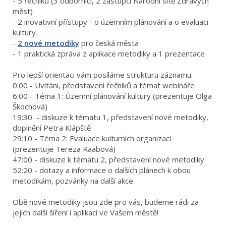
- 5 řečníků (3 odborníci, 2 zástupci Národní sítě Zdravých
měst)
- 2 inovativní přístupy - o územním plánování a o evaluaci
kultury
-
2 nové metodiky
pro česká města
- 1 praktická zpráva z aplikace metodiky a 1 prezentace
Pro lepší orientaci vám posíláme strukturu záznamu:
0:00 - Uvítání, představení řečníků a témat webináře
6:00 - Téma 1: Územní plánování kultury (prezentuje Olga
Škochová)
19:30 - diskuze k tématu 1, představení nové metodiky,
doplnění Petra Klápště
29:10 - Téma 2: Evaluace kulturních organizací
(prezentuje Tereza Raabová)
47:00 - diskuze k tématu 2, představení nové metodiky
52:20 - dotazy a informace o dalších plánech k obou
metodikám, pozvánky na další akce
Obě nové metodiky jsou zde pro vás, budeme rádi za
jejich další šíření i aplikaci ve Vašem městě!