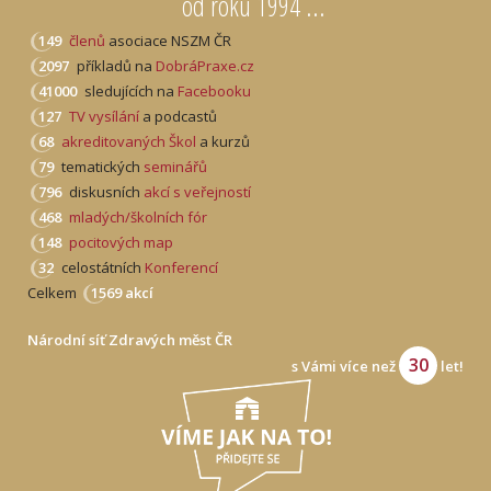
od roku 1994 ...
149
členů
asociace NSZM ČR
2097
příkladů na
DobráPraxe.cz
41000
sledujících na
Facebooku
127
TV vysílání
a podcastů
68
akreditovaných Škol
a kurzů
79
tematických
seminářů
796
diskusních
akcí s veřejností
468
mladých/školních fór
148
pocitových map
32
celostátních
Konferencí
Celkem
1569 akcí
Národní síť Zdravých měst ČR
30
s Vámi více než
let!