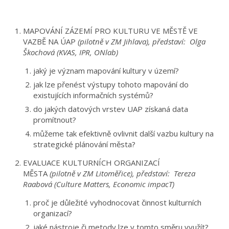
MAPOVÁNÍ ZÁZEMÍ PRO KULTURU VE MĚSTĚ VE
VAZBĚ NA ÚAP
(pilotně v ZM Jihlava), představí: Olga
Škochová (KVAS, IPR, ONlab)
jaký je význam mapování kultury v území?
jak lze přenést výstupy tohoto mapování do
existujících informačních systémů?
do jakých datových vrstev UAP získaná data
promítnout?
můžeme tak efektivně ovlivnit další vazbu kultury na
strategické plánování města?
EVALUACE KULTURNÍCH ORGANIZACÍ
MĚSTA
(pilotně v ZM Litoměřice), představí: Tereza
Raabová (Culture Matters, Economic impacT)
proč je důležité vyhodnocovat činnost kulturních
organizací?
jaké nástroje či metody lze v tomto směru využít?