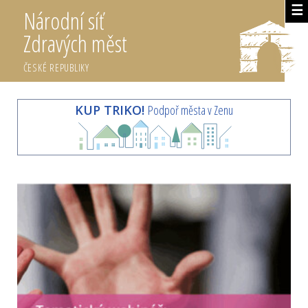
☰
Národní síť
Zdravých měst
ČESKÉ REPUBLIKY
KUP TRIKO!
Podpoř města v Zenu