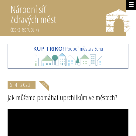
☰
Národní síť
Zdravých měst
ČESKÉ REPUBLIKY
KUP TRIKO!
Podpoř města v Zenu
6. 4. 2022
Jak můžeme pomáhat uprchlíkům ve městech?