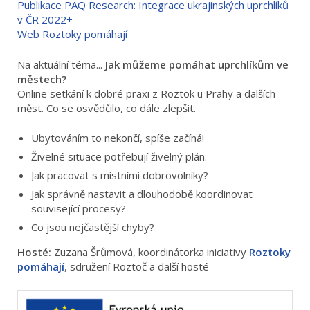
Publikace PAQ Research: Integrace ukrajinských uprchlíků
v ČR 2022+
Web Roztoky pomáhají
Na aktuální téma...
Jak můžeme pomáhat uprchlíkům ve
městech?
Online setkání k dobré praxi z Roztok u Prahy a dalších
měst. Co se osvědčilo, co dále zlepšit.
Ubytováním to nekončí, spíše začíná!
Živelné situace potřebují živelný plán.
Jak pracovat s místními dobrovolníky?
Jak správně nastavit a dlouhodobě koordinovat
související procesy?
Co jsou nejčastější chyby?
Hosté:
Zuzana Šrůmová, koordinátorka iniciativy
Roztoky
pomáhají
, sdružení Roztoč a další hosté