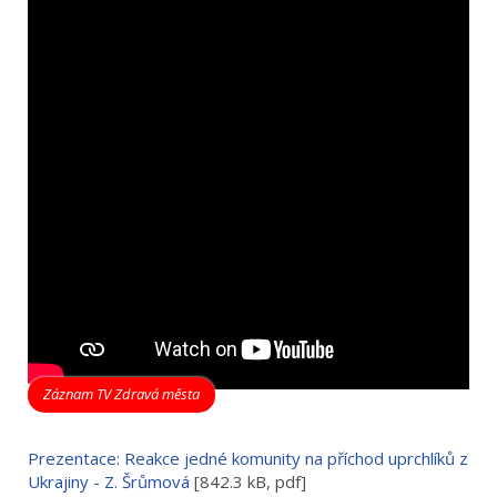
Záznam TV Zdravá města
Prezentace: Reakce jedné komunity na příchod uprchlíků z
Ukrajiny - Z. Šrůmová
[842.3 kB, pdf]