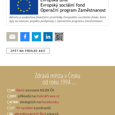
Aktivita je podpořena finančními prostředky Evropského sociálního fondu, které
byly na realizaci projektu poskytnuty z Operačního programu Zaměstnanost.
Poslat
ZPĚT NA PŘEHLED AKCÍ
Zdravá města v Česku
od roku 1994 ...
149
členů
asociace NSZM ČR
2097
příkladů na
DobráPraxe.cz
41000
sledujících na
Facebooku
127
TV vysílání
a podcastů
68
akreditovaných Škol
a kurzů