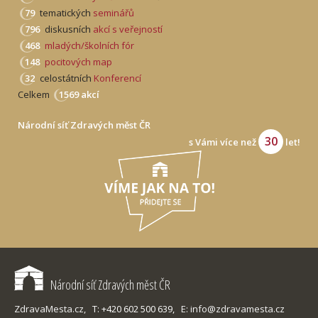
79
tematických
seminářů
796
diskusních
akcí s veřejností
468
mladých/školních fór
148
pocitových map
32
celostátních
Konferencí
Celkem
1569 akcí
Národní síť Zdravých měst ČR
30
s Vámi více než
let!
Národní síť Zdravých měst ČR
ZdravaMesta.cz,
T: +420 602 500 639,
E: info@zdravamesta.cz