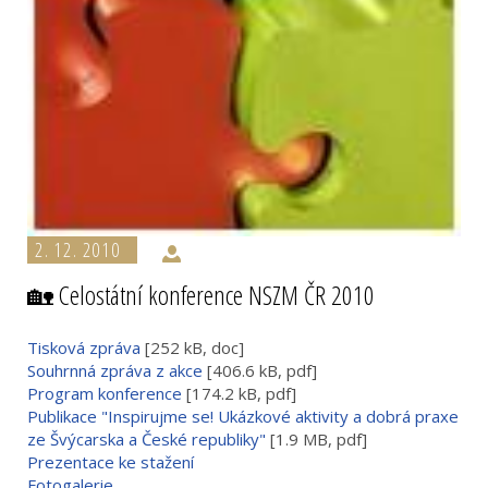
2. 12. 2010
🏡 Celostátní konference NSZM ČR 2010
Tisková zpráva
[252 kB, doc]
Souhrnná zpráva z akce
[406.6 kB, pdf]
Program konference
[174.2 kB, pdf]
Publikace "Inspirujme se! Ukázkové aktivity a dobrá praxe
ze Švýcarska a České republiky"
[1.9 MB, pdf]
Prezentace ke stažení
Fotogalerie