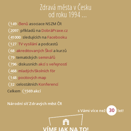
Zdravá města v Česku
od roku 1994 ...
149
členů
asociace NSZM ČR
2097
příkladů na
DobráPraxe.cz
41000
sledujících na
Facebooku
127
TV vysílání
a podcastů
68
akreditovaných Škol
a kurzů
79
tematických
seminářů
796
diskusních
akcí s veřejností
468
mladých/školních fór
148
pocitových map
32
celostátních
Konferencí
Celkem
1569 akcí
Národní síť Zdravých měst ČR
30
s Vámi více než
let!