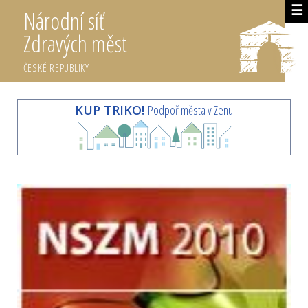
☰
Národní síť
Zdravých měst
ČESKÉ REPUBLIKY
KUP TRIKO!
Podpoř města v Zenu