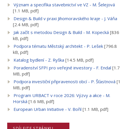
Význam a specifika stavebnictví ve VZ - M. Šelejová
[1.1 MB, pdf]
Design & Build v praxi Jihomoravského kraje - J. Váňa
[2.4 MB, pdf]
Jak začít s metodou Design & Build - M. Kopecká
[836
kB, pdf]
Podpora tématu Městský architekt - P. Lešek
[796.8
kB, pdf]
Katalog bydlení - Z. Ryška
[14.5 MB, pdf]
Poradenství SFPI pro veřejné investory - F. Endal
[1.7
MB, pdf]
Podpora investiční připravenosti obcí - P. Šťastnová
[1
MB, pdf]
Program URBACT v roce 2026: Výzvy a akce - M.
Horská
[1.6 MB, pdf]
European Urban Initiative - V. Bořil
[1.1 MB, pdf]
SDÍLEJTE STRÁNKU