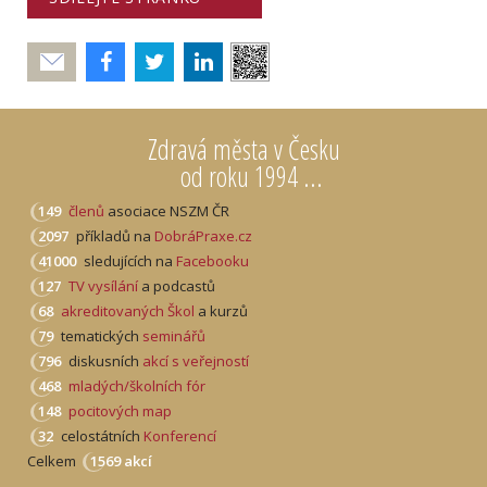
Poslat
Zdravá města v Česku
od roku 1994 ...
149
členů
asociace NSZM ČR
2097
příkladů na
DobráPraxe.cz
41000
sledujících na
Facebooku
127
TV vysílání
a podcastů
68
akreditovaných Škol
a kurzů
79
tematických
seminářů
796
diskusních
akcí s veřejností
468
mladých/školních fór
148
pocitových map
32
celostátních
Konferencí
Celkem
1569 akcí