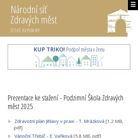
☰
Národní síť
Zdravých měst
ČESKÉ REPUBLIKY
KUP TRIKO!
Podpoř města v Zenu
Prezentace ke stažení - Podzimní Škola Zdravých
měst 2025
Zdravotní plán Jihlavy v praxi - T. Mrázková
[1.2 MB,
pdf]
Vánoční Třebíč - E. Vaňková
[5.8 MB, pdf]