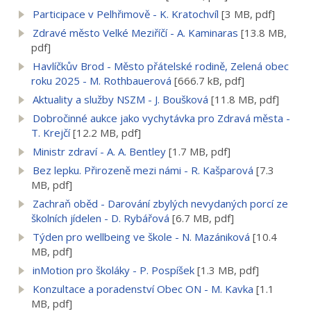
Participace v Pelhřimově - K. Kratochvíl
[3 MB, pdf]
Zdravé město Velké Meziříčí - A. Kaminaras
[13.8 MB,
pdf]
Havlíčkův Brod - Město přátelské rodině, Zelená obec
roku 2025 - M. Rothbauerová
[666.7 kB, pdf]
Aktuality a služby NSZM - J. Boušková
[11.8 MB, pdf]
Dobročinné aukce jako vychytávka pro Zdravá města -
T. Krejčí
[12.2 MB, pdf]
Ministr zdraví - A. A. Bentley
[1.7 MB, pdf]
Bez lepku. Přirozeně mezi námi - R. Kašparová
[7.3
MB, pdf]
Zachraň oběd - Darování zbylých nevydaných porcí ze
školních jídelen - D. Rybářová
[6.7 MB, pdf]
Týden pro wellbeing ve škole - N. Mazániková
[10.4
MB, pdf]
inMotion pro školáky - P. Pospíšek
[1.3 MB, pdf]
Konzultace a poradenství Obec ON - M. Kavka
[1.1
MB, pdf]