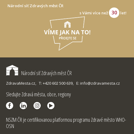
Národní síť Zdravých měst ČR
30
s Vámi více než
let!
Národní síť Zdravých měst ČR
ZdravaMesta.cz,
T: +420 602 500 639,
E: info@zdravamesta.cz
Sledujte Zdravá města, obce, regiony
NSZM ČR je certifikovanou platformou programu Zdravé město WHO-
OSN