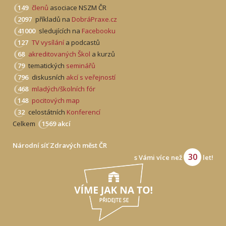
149
členů
asociace NSZM ČR
2097
příkladů na
DobráPraxe.cz
41000
sledujících na
Facebooku
127
TV vysílání
a podcastů
68
akreditovaných Škol
a kurzů
79
tematických
seminářů
796
diskusních
akcí s veřejností
468
mladých/školních fór
148
pocitových map
32
celostátních
Konferencí
Celkem
1569 akcí
Národní síť Zdravých měst ČR
30
s Vámi více než
let!