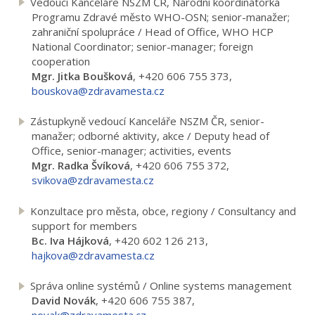
Vedoucí Kanceláře NSZM ČR, Národní koordinátorka
Programu Zdravé město WHO-OSN; senior-manažer;
zahraniční spolupráce / Head of Office, WHO HCP
National Coordinator; senior-manager; foreign
cooperation
Mgr. Jitka Boušková
, +420 606 755 373,
bouskova@zdravamesta.cz
Zástupkyně vedoucí Kanceláře NSZM ČR, senior-
manažer; odborné aktivity, akce / Deputy head of
Office, senior-manager; activities, events
Mgr. Radka Švíková
, +420 606 755 372,
svikova@zdravamesta.cz
Konzultace pro města, obce, regiony / Consultancy and
support for members
Bc. Iva Hájková
, +420 602 126 213,
hajkova@zdravamesta.cz
Správa online systémů / Online systems management
David Novák
, +420 606 755 387,