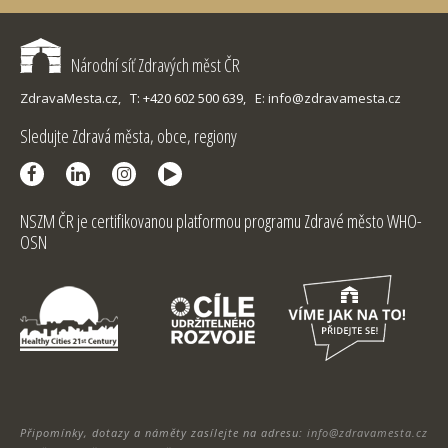
Národní síť Zdravých měst ČR
ZdravaMesta.cz,
T: +420 602 500 639,
E: info@zdravamesta.cz
Sledujte Zdravá města, obce, regiony
NSZM ČR je certifikovanou platformou programu Zdravé město WHO-
OSN
Připomínky, dotazy a náměty zasílejte na adresu:
info@zdravamesta.cz