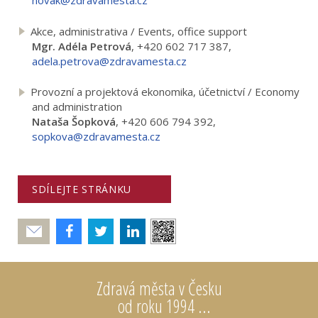
novak@zdravamesta.cz
Akce, administrativa / Events, office support
Mgr. Adéla Petrová
, +420 602 717 387,
adela.petrova@zdravamesta.cz
Provozní a projektová ekonomika, účetnictví / Economy
and administration
Nataša Šopková
, +420 606 794 392,
sopkova@zdravamesta.cz
SDÍLEJTE STRÁNKU
Poslat
Zdravá města v Česku
od roku 1994 ...