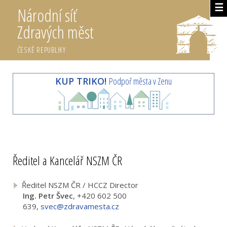
☰
Národní síť
Zdravých měst
ČESKÉ REPUBLIKY
KUP TRIKO!
Podpoř města v Zenu
Ředitel a Kancelář NSZM ČR
Ředitel NSZM ČR / HCCZ Director
Ing. Petr Švec
, +420 602 500
639,
svec@zdravamesta.cz