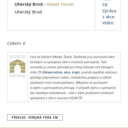
Uherský Brod
/ mladé fórum
FB
Zpráva
Uherský Brod
z akce
Video
Celkem:
6
NSZM ČR
Fóra na školách (Mladá, Školní, Školková) jsou komunitní akce
vznikající ve spolupráci škol a místních samospráv. Tato
metodika je určena výhradně pro členy Národní sítě Zdravých
měst ČR (
Zdravá města, obce, kraje
), protože úspěšná realizace
ORIGINAL
vyžaduje připravenost radnic, metodickou podporu a sdílení
zkušeností mezi municipalitami. Děkujeme za pochopení
a zájem o participativní přístupy. V případě zájmu o spolupráci
nás neváhejte kontaktovat – rádi s Vámi probereme možnosti
spolupráce v rámci asociace NSZM ČR.
PŘEHLED: VEŘEJNÁ FÓRA ZM