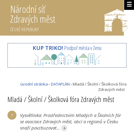
☰
Národní síť
Zdravých měst
ČESKÉ REPUBLIKY
KUP TRIKO!
Podpoř města v Zenu
úvodní stránka
›
DATAPLÁN
› Mladá / Školní / Školková fóra
Zdravých měst
Mladá / Školní / Školková fóra Zdravých měst
Vysvětlivka: Prostřednictvím Mladých a Školních fór
se asociace Zdravých měst, obcí a regionů v Česku
+
snaží povzbuzovat...