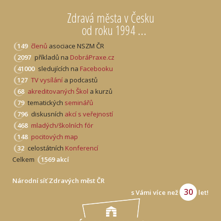
Zdravá města v Česku
od roku 1994 ...
149
členů
asociace NSZM ČR
2097
příkladů na
DobráPraxe.cz
41000
sledujících na
Facebooku
127
TV vysílání
a podcastů
68
akreditovaných Škol
a kurzů
79
tematických
seminářů
796
diskusních
akcí s veřejností
468
mladých/školních fór
148
pocitových map
32
celostátních
Konferencí
Celkem
1569 akcí
Národní síť Zdravých měst ČR
30
s Vámi více než
let!