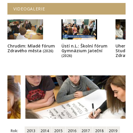
VIDEOGALERIE
Chrudim: Mladé fórum
Ústí n.L.: Školní fórum
Uherský
Zdravého města
Gymnázium Jateční
Student
(2026)
Zdravé
(2026)
Rok:
2013
2014
2015
2016
2017
2018
2019