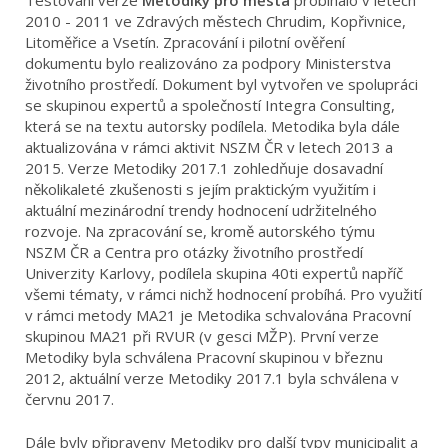
2010 - 2011 ve Zdravých městech Chrudim, Kopřivnice,
Litoměřice a Vsetín. Zpracování i pilotní ověření
dokumentu bylo realizováno za podpory Ministerstva
životního prostředí. Dokument byl vytvořen ve spolupráci
se skupinou expertů a společností Integra Consulting,
která se na textu autorsky podílela. Metodika byla dále
aktualizována v rámci aktivit NSZM ČR v letech 2013 a
2015. Verze Metodiky 2017.1 zohledňuje dosavadní
několikaleté zkušenosti s jejím praktickým využitím i
aktuální mezinárodní trendy hodnocení udržitelného
rozvoje. Na zpracování se, kromě autorského týmu
NSZM ČR a Centra pro otázky životního prostředí
Univerzity Karlovy, podílela skupina 40ti expertů napříč
všemi tématy, v rámci nichž hodnocení probíhá. Pro využití
v rámci metody MA21 je Metodika schvalována Pracovní
skupinou MA21 při RVUR (v gesci MŽP). První verze
Metodiky byla schválena Pracovní skupinou v březnu
2012, aktuální verze Metodiky 2017.1 byla schválena v
červnu 2017.
Dále byly připraveny Metodiky pro další typy municipalit a