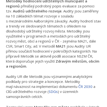
Metodiky hodnocení udržitelných municipalit a
regionů
přinášejí podrobný popis evaluace za pomoci
tzv.
Auditů udržitelného rozvoje
. Audity jsou zaměřeny
na 10 základních témat rozvoje v souladu
s mezinárodními Aalborskými závazky. Audity hodnotí stav
a trendy ve sledovaných tématech s ohledem na
dlouhodobý udržitelný rozvoj města. Metodiky jsou
využitelné v programech a metodách pro udržitelný
rozvoj měst, obcí a regionů v ČR - zejména MA21
,
dále
CSR, Smart City, ad. V metodě
MA21
jsou Audity UR
přímou součástí hodnocení v pokročilých kategoriích. Na
přípravě Metodik se aktivně podílí asociace NSZM ČR,
která doporučuje jejich využití
Zdravým městům, obcím
a regionům
.
Audity UR dle Metodik jsou významnými analytickými
podklady pro strategie a koncepce. Metodiky
mají návaznost na implementaci dokumentu
ČR 2030
a
Cílů udržitelného rozvoje (
SDGs
) v územních
samosprávních celcích.
Testování verze
Metodiky pro města
probíhalo v letech