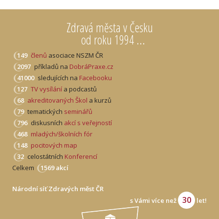
Zdravá města v Česku
od roku 1994 ...
149
členů
asociace NSZM ČR
2097
příkladů na
DobráPraxe.cz
41000
sledujících na
Facebooku
127
TV vysílání
a podcastů
68
akreditovaných Škol
a kurzů
79
tematických
seminářů
796
diskusních
akcí s veřejností
468
mladých/školních fór
148
pocitových map
32
celostátních
Konferencí
Celkem
1569 akcí
Národní síť Zdravých měst ČR
30
s Vámi více než
let!