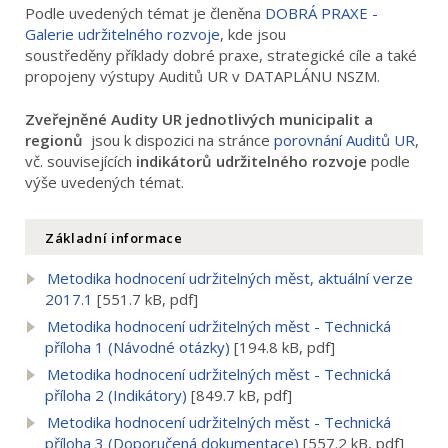
Podle uvedených témat je členěna
DOBRÁ PRAXE -
Galerie udržitelného rozvoje
, kde jsou
soustředěny příklady dobré praxe, strategické cíle a také
propojeny výstupy Auditů UR v DATAPLÁNU NSZM.
Zveřejněné Audity UR jednotlivých municipalit a
regionů
jsou k dispozici na stránce
porovnání Auditů UR
,
vč. souvisejících
indikátorů udržitelného rozvoje
podle
výše uvedených témat.
Základní informace
Metodika hodnocení udržitelných měst, aktuální verze
2017.1
[551.7 kB, pdf]
Metodika hodnocení udržitelných měst - Technická
příloha 1 (Návodné otázky)
[194.8 kB, pdf]
Metodika hodnocení udržitelných měst - Technická
příloha 2 (Indikátory)
[849.7 kB, pdf]
Metodika hodnocení udržitelných měst - Technická
příloha 3 (Doporučená dokumentace)
[557.2 kB, pdf]