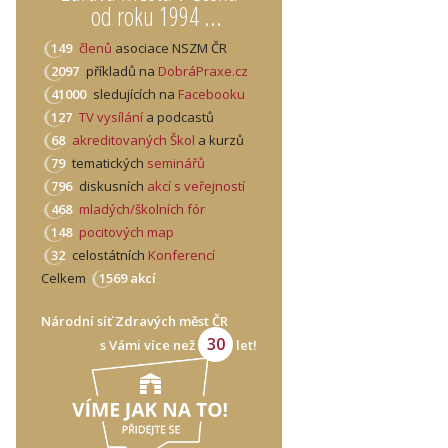
od roku 1994 ...
149
členů
asociace NSZM ČR
2097
příkladů na
DobráPraxe.cz
41000
sledujících na
Facebooku
127
TV vysílání
a podcastů
68
akreditovaných Škol
a kurzů
79
tematických
seminářů
796
diskusních
akcí s veřejností
468
mladých/školních fór
148
pocitových map
32
celostátních
Konferencí
Celkem
1569 akcí
Národní síť Zdravých měst ČR
30
s Vámi více než
let!