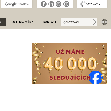
.
naše weby..
english
y
CO JE NSZM ČR?
KONTAKT