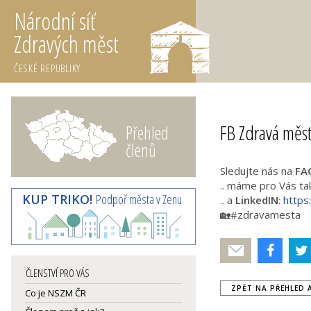
Národní síť
Zdravých měst
ČESKÉ REPUBLIKY
FB Zdravá města
Přehled
členů
Sledujte nás na
FA
.. máme pro Vás t
KUP TRIKO!
Podpoř města v Zenu
.. a
LinkedIN
:
https
🏡#zdravamesta
Poslat
ČLENSTVÍ PRO VÁS
ZPĚT NA PŘEHLED 
Co je NSZM ČR