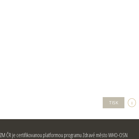
TISK
i
ZM ČR je certifikovanou platformou programu Zdravé město WHO-OSN