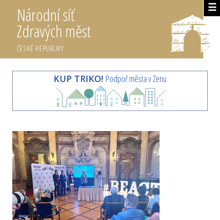
☰
Národní síť
Zdravých měst
ČESKÉ REPUBLIKY
KUP TRIKO!
Podpoř města v Zenu