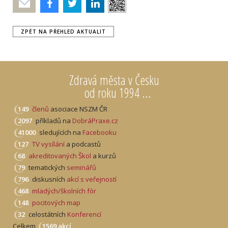
Poslat
ZPĚT NA PŘEHLED AKTUALIT
Zdravá města v Česku
od roku 1994 ...
149
členů
asociace NSZM ČR
2097
příkladů na
DobráPraxe.cz
41000
sledujících na
Facebooku
127
TV vysílání
a podcastů
68
akreditovaných Škol
a kurzů
79
tematických
seminářů
796
diskusních
akcí s veřejností
468
mladých/školních fór
148
pocitových map
32
celostátních
Konferencí
Celkem
1569 akcí