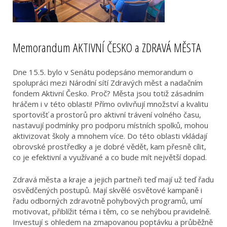
Memorandum AKTIVNÍ ČESKO a ZDRAVÁ MĚSTA
Dne 15.5. bylo v Senátu podepsáno memorandum o
spolupráci mezi Národní sítí Zdravých měst a nadačním
fondem Aktivní Česko. Proč? Města jsou totiž zásadním
hráčem i v této oblasti! Přímo ovlivňují množství a kvalitu
sportovišť a prostorů pro aktivní trávení volného času,
nastavují podmínky pro podporu místních spolků, mohou
aktivizovat školy a mnohem více. Do této oblasti vkládají
obrovské prostředky a je dobré vědět, kam přesně cílit,
co je efektivní a využívané a co bude mít největší dopad.
Zdravá města a kraje a jejich partneři teď mají už teď řadu
osvědčených postupů. Mají skvělé osvětové kampaně i
řadu odborných zdravotně pohybových programů, umí
motivovat, přiblížit téma i těm, co se nehýbou pravidelně.
Investují s ohledem na zmapovanou poptávku a průběžně