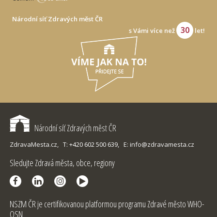
Národní síť Zdravých měst ČR
30
s Vámi více než
let!
Národní síť Zdravých měst ČR
ZdravaMesta.cz,
T: +420 602 500 639,
E: info@zdravamesta.cz
Sledujte Zdravá města, obce, regiony
NSZM ČR je certifikovanou platformou programu Zdravé město WHO-
OSN