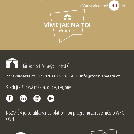
30
s Vámi více než
let!
Národní síť Zdravých měst ČR
ZdravaMesta.cz,
T: +420 602 500 639,
E: info@zdravamesta.cz
Sledujte Zdravá města, obce, regiony
NSZM ČR je certifikovanou platformou programu Zdravé město WHO-
OSN