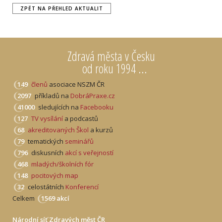
ZPĚT NA PŘEHLED AKTUALIT
Zdravá města v Česku
od roku 1994 ...
149
členů
asociace NSZM ČR
2097
příkladů na
DobráPraxe.cz
41000
sledujících na
Facebooku
127
TV vysílání
a podcastů
68
akreditovaných Škol
a kurzů
79
tematických
seminářů
796
diskusních
akcí s veřejností
468
mladých/školních fór
148
pocitových map
32
celostátních
Konferencí
Celkem
1569 akcí
Národní síť Zdravých měst ČR