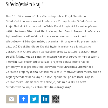
Středočeském kraji“
Dne 16. září se uskutečnila v sále zastupitelstva Krajského úřadu
Středočeského kraje krajská konference Zdravých měst Středočeského
kraje. Nad akcí, kterou spolupořádala Krajská hygienická stanice, převzal
záštitu hejtman Středočeského kraje Ing. Petr Bendl. Program konference
byl zaměřen na sdílení dobré praxe nejen v oblasti zdraví mezi
středočeskými Zdravými městy, obcemi a mikroregiony. Po prezentacích
zástupců Krajského úřadu, Krajské hygienické stanice a Ministerstva
zdravotnictví ČR představili své úspěšné projekty zástupci Zdravých měst
Dobříš, Říčany, Mladá Boleslav,
městysu
Kácov
a Zdravého mikroregionu
Třemšín
. Své zkušenosti s realizací projektu Zdravé město nabídli
přítomným také představitelé Zdravých měst
Chrudim
a
Litoměřice
a
Zdravého kraje
Vysočina
. Setkání mělo za cíl motivovat další města, obce a
regiony Středočeského kraje k aktivní spolupráci při realizaci Projektu
Zdravé město. Uspořádání této akce je jedním z kroků na cestě
Středočeského kraje k získání statutu
„Zdravý kraj“.
Poslat