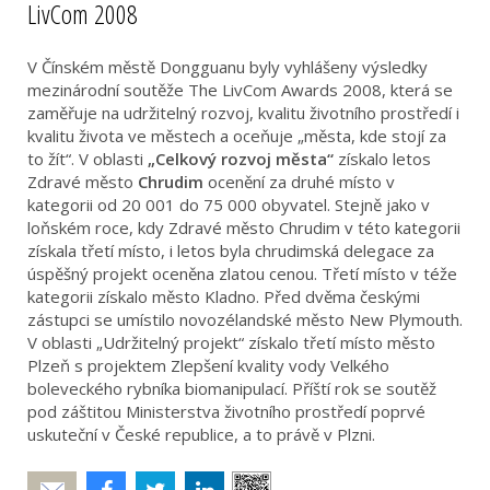
LivCom 2008
V Čínském městě Dongguanu byly vyhlášeny výsledky
mezinárodní soutěže The LivCom Awards 2008, která se
zaměřuje na udržitelný rozvoj, kvalitu životního prostředí i
kvalitu života ve městech a oceňuje „města, kde stojí za
to žít“. V oblasti
„Celkový rozvoj města“
získalo letos
Zdravé město
Chrudim
ocenění za druhé místo v
kategorii od 20 001 do 75 000 obyvatel. Stejně jako v
loňském roce, kdy Zdravé město Chrudim v této kategorii
získala třetí místo, i letos byla chrudimská delegace za
úspěšný projekt oceněna zlatou cenou. Třetí místo v téže
kategorii získalo město Kladno. Před dvěma českými
zástupci se umístilo novozélandské město New Plymouth.
V oblasti „Udržitelný projekt“ získalo třetí místo město
Plzeň s projektem Zlepšení kvality vody Velkého
boleveckého rybníka biomanipulací. Příští rok se soutěž
pod záštitou Ministerstva životního prostředí poprvé
uskuteční v České republice, a to právě v Plzni.