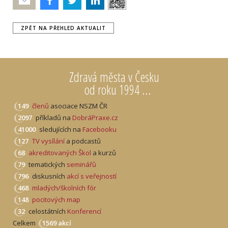
Poslat
ZPĚT NA PŘEHLED AKTUALIT
Zdravá města v Česku
od roku 1994 ...
149
členů
asociace NSZM ČR
2097
příkladů na
DobráPraxe.cz
41000
sledujících na
Facebooku
127
TV vysílání
a podcastů
68
akreditovaných Škol
a kurzů
79
tematických
seminářů
796
diskusních
akcí s veřejností
468
mladých/školních fór
148
pocitových map
32
celostátních
Konferencí
Celkem
1569 akcí