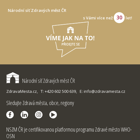
Národní síť Zdravých měst ČR
30
s Vámi více než
let!
Národní síť Zdravých měst ČR
ZdravaMesta.cz,
T: +420 602 500 639,
E: info@zdravamesta.cz
Sledujte Zdravá města, obce, regiony
NSZM ČR je certifikovanou platformou programu Zdravé město WHO-
OSN