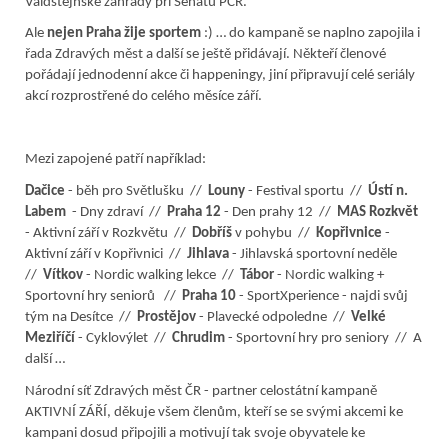
Valdštejnské zahrady při Senátu PČR.
Ale
nejen Praha žije sportem
:) … do kampaně se naplno zapojila i
řada Zdravých měst a další se ještě přidávají. Někteří členové
pořádají jednodenní akce či happeningy, jiní připravují celé seriály
akcí rozprostřené do celého měsíce září.
Mezi zapojené patří například:
Dačice
- běh pro Světlušku //
Louny
- Festival sportu //
Ústí n.
Labem
- Dny zdraví //
Praha 12
- Den prahy 12 //
MAS Rozkvět
- Aktivní září v Rozkvětu //
Dobříš
v pohybu //
Kopřivnice
-
Aktivní září v Kopřivnici //
Jihlava
- Jihlavská sportovní neděle
//
Vítkov
- Nordic walking lekce //
Tábor
- Nordic walking +
Sportovní hry seniorů //
Praha 10
- SportXperience - najdi svůj
tým na Desítce //
Prostějov
- Plavecké odpoledne //
Velké
Meziříčí
- Cyklovýlet //
Chrudim
- Sportovní hry pro seniory //
A
další …
Národní síť Zdravých měst ČR - partner celostátní kampaně
AKTIVNÍ ZÁŘÍ, děkuje všem členům, kteří se se svými akcemi ke
kampani dosud připojili a motivují tak svoje obyvatele ke