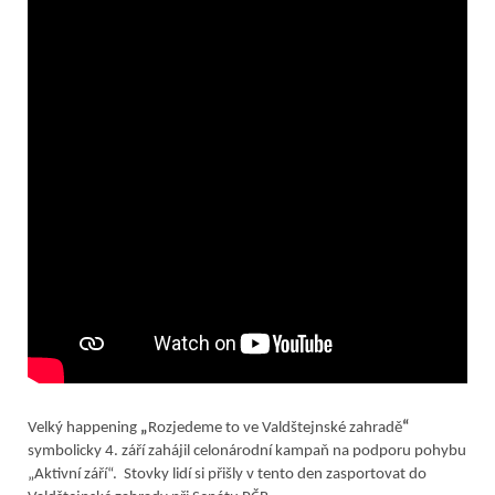
Velký happening
„
Rozjedeme to ve Valdštejnské zahradě
“
symbolicky 4. září zahájil celonárodní kampaň na podporu pohybu
„Aktivní září“. Stovky lidí si přišly v tento den zasportovat do