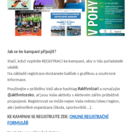
Jak se ke kampani připojit?
Stačí, když vyplníte REGISTRACI ke kampani, aby o Vás pořadatelé
věděli.
Na základě registrace dostanete balíček s grafikou a souhrnné
informace.
Používejte v průběhu Vaší akce hashtag
#aktivnizari
a označujte
@aktivnicesko
, ať jsou Vaše aktivity s Aktivním zářím průběžně
propojené. Registrovat se může nejen Vaše město/obec/region,
ale i jednotlivé organizace (škola, sportoviště …).
KE KAMPANI SE REGISTRUJTE ZDE:
ONLINE REGISTRAČNÍ
FORMULÁŘ