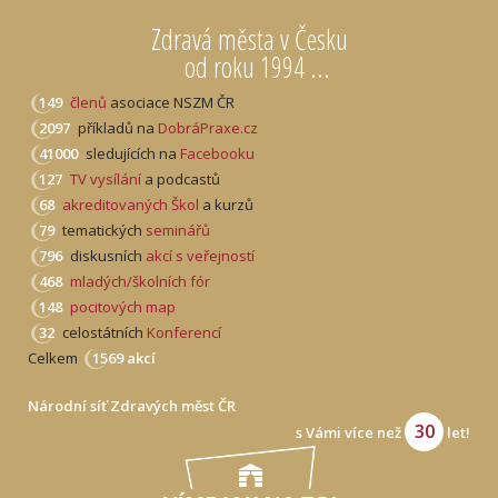
Zdravá města v Česku
od roku 1994 ...
149
členů
asociace NSZM ČR
2097
příkladů na
DobráPraxe.cz
41000
sledujících na
Facebooku
127
TV vysílání
a podcastů
68
akreditovaných Škol
a kurzů
79
tematických
seminářů
796
diskusních
akcí s veřejností
468
mladých/školních fór
148
pocitových map
32
celostátních
Konferencí
Celkem
1569 akcí
Národní síť Zdravých měst ČR
30
s Vámi více než
let!