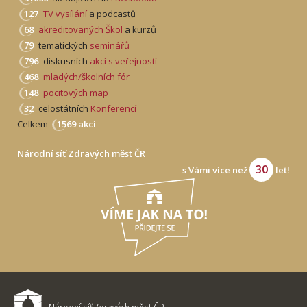
127
TV vysílání
a podcastů
68
akreditovaných Škol
a kurzů
79
tematických
seminářů
796
diskusních
akcí s veřejností
468
mladých/školních fór
148
pocitových map
32
celostátních
Konferencí
Celkem
1569 akcí
Národní síť Zdravých měst ČR
30
s Vámi více než
let!