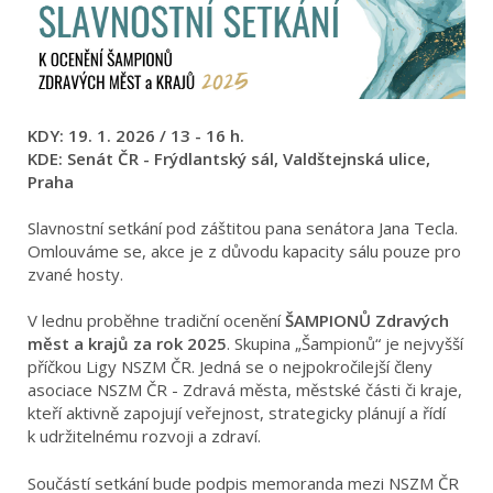
KDY: 19. 1. 2026 / 13 - 16 h.
KDE: Senát ČR - Frýdlantský sál, Valdštejnská ulice,
Praha
Slavnostní setkání pod záštitou pana senátora Jana Tecla.
Omlouváme se, akce je z důvodu kapacity sálu pouze pro
zvané hosty.
V lednu proběhne tradiční ocenění
ŠAMPIONŮ Zdravých
měst a krajů za rok 2025
. Skupina „Šampionů“ je nejvyšší
příčkou Ligy NSZM ČR. Jedná se o nejpokročilejší členy
asociace NSZM ČR - Zdravá města, městské části či kraje,
kteří aktivně zapojují veřejnost, strategicky plánují a řídí
k udržitelnému rozvoji a zdraví.
Součástí setkání bude podpis memoranda mezi NSZM ČR