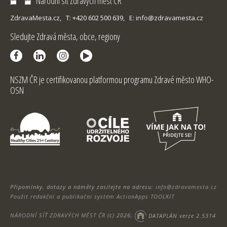
Národní síť Zdravých měst ČR
ZdravaMesta.cz,
T: +420 602 500 639,
E: info@zdravamesta.cz
Sledujte Zdravá města, obce, regiony
NSZM ČR je certifikovanou platformou programu Zdravé město WHO-
OSN
Připomínky, dotazy a náměty zasílejte na adresu:
info@zdravamesta.cz
Použit redakční a publikační systém ActionApps TOOLKIT
NÁRODNÍ SÍŤ ZDRAVÝCH MĚST ČR
(c) 2026;
DATAPLÁN verze 2.5314