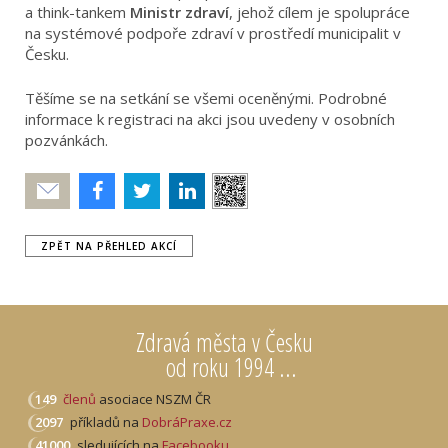
a think-tankem
Ministr zdraví
, jehož cílem je spolupráce
na systémové podpoře zdraví v prostředí municipalit v
Česku.
Těšíme se na setkání se všemi oceněnými. Podrobné
informace k registraci na akci jsou uvedeny v osobních
pozvánkách.
Poslat
ZPĚT NA PŘEHLED AKCÍ
Zdravá města v Česku
od roku 1994 ...
149
členů
asociace NSZM ČR
2097
příkladů na
DobráPraxe.cz
41000
sledujících na
Facebooku