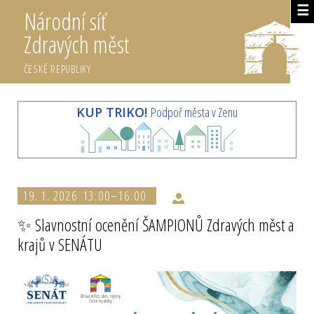
☰
Národní síť
Zdravých měst
ČESKÉ REPUBLIKY
KUP TRIKO!
Podpoř města v Zenu
19. 1. 2026 13:00–16:00
✨ Slavnostní ocenění ŠAMPIONŮ Zdravých měst a
krajů v SENÁTU