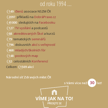
od roku 1994 ...
149
členů
asociace NSZM ČR
2097
příkladů na
DobráPraxe.cz
41000
sledujících na
Facebooku
127
TV vysílání
a podcastů
68
akreditovaných Škol
a kurzů
79
tematických
seminářů
796
diskusních
akcí s veřejností
468
mladých/školních fór
148
pocitových map
32
celostátních
Konferencí
Celkem
1569 akcí
Národní síť Zdravých měst ČR
30
s Vámi více než
let!