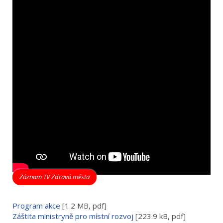
Záznam TV Zdravá města
Program akce
[1.2 MB, pdf]
Záštita ministryně pro místní rozvoj
[223.9 kB, pdf]