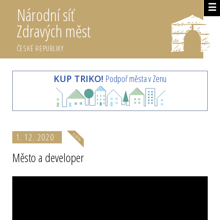
☰
Národní síť
Zdravých měst
ČESKÉ REPUBLIKY
KUP TRIKO!
Podpoř města v Zenu
1. 12. 2020
Město a developer