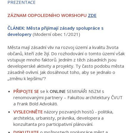
PREZENTACE
ZÁZNAM ODPOLEDNÍHO WORSHOPU
ZDE
ČLÁNEK: Města přijímají zásady spolupráce s
developery
(Moderní obec 1/2021)
Města mají zásadní vliv na rozvoj území a kvalitu života
občanů, kteří zde žijí. Do rozhodování o tomto území však
vstupuje mnoho faktorů. Jedním z těch zásadních jsou
developerské aktivity a projekty. Ty často podobu města
zásadně ovlivní. Jak dosáhnout toho, aby se jednalo o
„změnu k lepšímu“?
PŘIPOJTE SE
se k
ONLINE
SEMINÁŘI NSZM s
renomovanými partnery – Fakultou architektury ČVUT
a Frank Bold Advokáti.
VYSLECHNĚTE
názory pozvaných hostů - politika,
architekta, urbanisty, právníka, developera a
konzultanta pro participativní plánování.
DISKUTUJTE
o možnostech spolupráce měst a