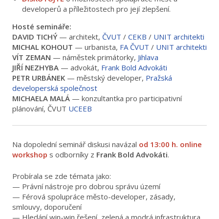
developerů a příležitostech pro její zlepšení.
Hosté semináře:
DAVID TICHÝ
— architekt,
ČVUT
/
CEKB
/
UNIT architekti
MICHAL KOHOUT
— urbanista,
FA ČVUT
/
UNIT architekti
VÍT ZEMAN
— náměstek primátorky,
Jihlava
JIŘÍ
NEZHYBA
— advokát,
Frank Bold Advokáti
PETR URBÁNEK
— městský developer,
Pražská
developerská společnost
MICHAELA
MALÁ
— konzultantka pro participativní
plánování, ČVUT
UCEEB
Na dopolední seminář diskusi navázal
od 13:00 h. online
workshop
s odborníky z
Frank Bold Advokáti
.
Probírala se zde témata jako:
— Právní nástroje pro dobrou správu území
— Férová spolupráce město-developer, zásady,
smlouvy, doporučení
— Hledání win-win řešení, zelená a modrá infrastruktura,