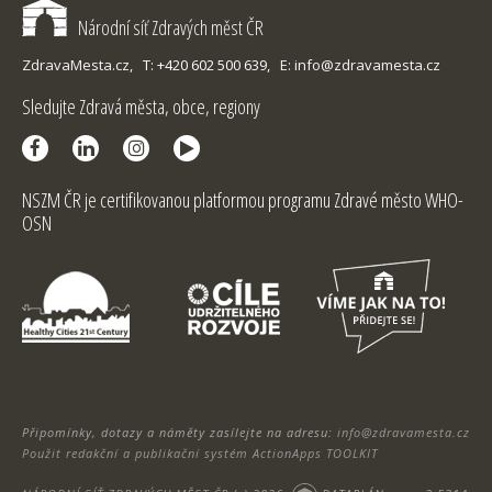
Národní síť Zdravých měst ČR
ZdravaMesta.cz,
T: +420 602 500 639,
E: info@zdravamesta.cz
Sledujte Zdravá města, obce, regiony
NSZM ČR je certifikovanou platformou programu Zdravé město WHO-
OSN
Připomínky, dotazy a náměty zasílejte na adresu:
info@zdravamesta.cz
Použit redakční a publikační systém ActionApps TOOLKIT