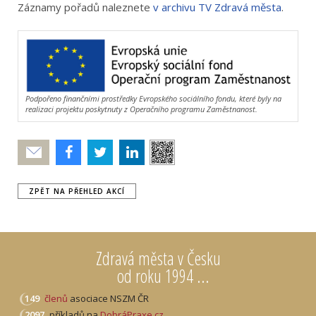
Záznamy pořadů naleznete
v archivu TV Zdravá města
.
Podpořeno finančními prostředky Evropského sociálního fondu, které byly na
realizaci projektu poskytnuty z Operačního programu Zaměstnanost.
Poslat
ZPĚT NA PŘEHLED AKCÍ
Zdravá města v Česku
od roku 1994 ...
149
členů
asociace NSZM ČR
2097
příkladů na
DobráPraxe.cz