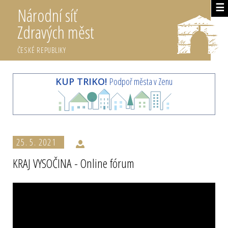
☰
Národní síť
Zdravých měst
ČESKÉ REPUBLIKY
KUP TRIKO!
Podpoř města v Zenu
25. 5. 2021
KRAJ VYSOČINA - Online fórum