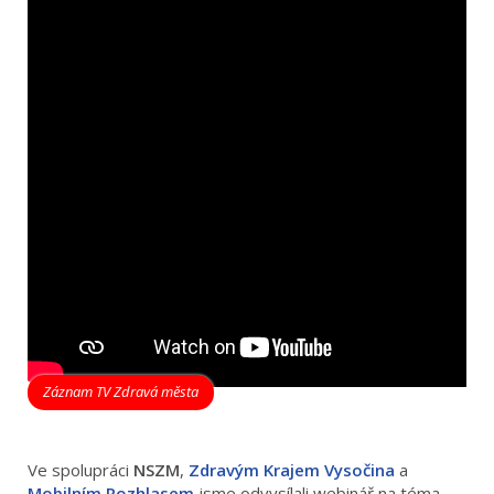
Záznam TV Zdravá města
Ve spolupráci
NSZM
,
Zdravým Krajem Vysočina
a
Mobilním Rozhlasem
jsme odvysílali webinář na téma