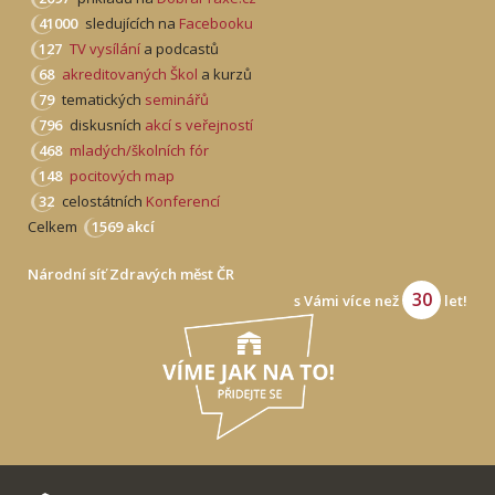
41000
sledujících na
Facebooku
127
TV vysílání
a podcastů
68
akreditovaných Škol
a kurzů
79
tematických
seminářů
796
diskusních
akcí s veřejností
468
mladých/školních fór
148
pocitových map
32
celostátních
Konferencí
Celkem
1569 akcí
Národní síť Zdravých měst ČR
30
s Vámi více než
let!