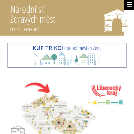
☰
Národní síť
Zdravých měst
ČESKÉ REPUBLIKY
KUP TRIKO!
Podpoř města v Zenu