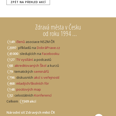
ZPĚT NA PŘEHLED AKCÍ
Zdravá města v Česku
od roku 1994 ...
149
členů
asociace NSZM ČR
2097
příkladů na
DobráPraxe.cz
41000
sledujících na
Facebooku
127
TV vysílání
a podcastů
68
akreditovaných Škol
a kurzů
79
tematických
seminářů
796
diskusních
akcí s veřejností
468
mladých/školních fór
148
pocitových map
32
celostátních
Konferencí
Celkem
1569 akcí
Národní síť Zdravých měst ČR