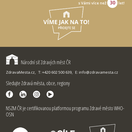
30
s Vámi více než
let!
Národní síť Zdravých měst ČR
ZdravaMesta.cz,
T: +420 602 500 639,
E: info@zdravamesta.cz
Sledujte Zdravá města, obce, regiony
NSZM ČR je certifikovanou platformou programu Zdravé město WHO-
OSN