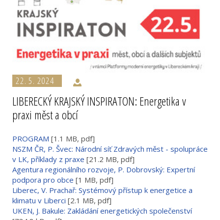
22. 5. 2024
LIBERECKÝ KRAJSKÝ INSPIRATON: Energetika v
praxi měst a obcí
PROGRAM
[1.1 MB, pdf]
NSZM ČR, P. Švec: Národní síť Zdravých měst - spolupráce
v LK, příklady z praxe
[21.2 MB, pdf]
Agentura regionálního rozvoje, P. Dobrovský: Expertní
podpora pro obce
[1 MB, pdf]
Liberec, V. Prachař: Systémový přístup k energetice a
klimatu v Liberci
[2.1 MB, pdf]
UKEN, J. Bakule: Zakládání energetických společenství