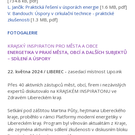
[734.8 kB, pdf]
L. Jančík: Praktická řešení v úsporách energie
[1.6 MB, pdf]
V. Bandouch: Úspory v cirkulační technice - praktické
zkušenosti
[1.3 MB, pdf]
FOTOGALERIE
KRAJSKÝ INSPIRATON PRO MĚSTA A OBCE
ENERGETIKA V PRAXÍ MĚSTA, OBCÍ A DALŠÍCH SUBJEKTŮ
– SDÍLENÍ A ÚSPORY
22. května 2024
/
LIBEREC -
zasedací místnost Lipo.ink
Přes 40 aktivních zástupců měst, obcí, firem i nezávislých
expertů diskutovalo na KRAJSKÉM INSPIRATONU ve
Zdravém Libereckém kraji.
Setkání pod záštitou Martina Půty, hejtmana Libereckého
kraje, proběhlo v rámci Platformy moderní energetiky v
Libereckém kraji. Program byl věnován aktualitám z Kraje,
ale zejména aktivnímu sdílení zkušenosti v diskusním bloku