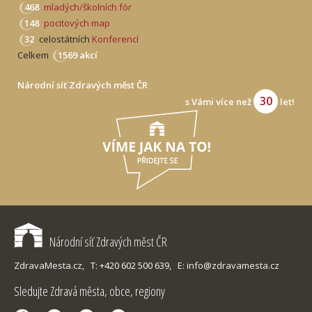
468
mladých/školních fór
148
pocitových map
32
celostátních
Konferencí
Celkem
1569 akcí
Národní síť Zdravých měst ČR
30
s Vámi více než
let!
Národní síť Zdravých měst ČR
ZdravaMesta.cz,
T: +420 602 500 639,
E: info@zdravamesta.cz
Sledujte Zdravá města, obce, regiony