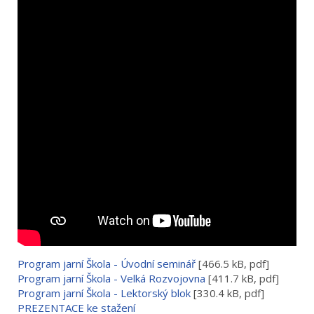
Program jarní Škola - Úvodní seminář
[466.5 kB, pdf]
Program jarní Škola - Velká Rozvojovna
[411.7 kB, pdf]
Program jarní Škola - Lektorský blok
[330.4 kB, pdf]
PREZENTACE ke stažení