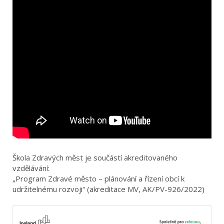
Škola Zdravých měst je součástí akreditovaného
vzdělávání:
„Program Zdravé město – plánování a řízení obcí k
udržitelnému rozvoji“ (akreditace MV, AK/PV-926/2022)