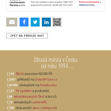
Poslat
ZPĚT NA PŘEHLED AKCÍ
Zdravá města v Česku
od roku 1994 ...
149
členů
asociace NSZM ČR
2097
příkladů na
DobráPraxe.cz
41000
sledujících na
Facebooku
127
TV vysílání
a podcastů
68
akreditovaných Škol
a kurzů
79
tematických
seminářů
796
diskusních
akcí s veřejností