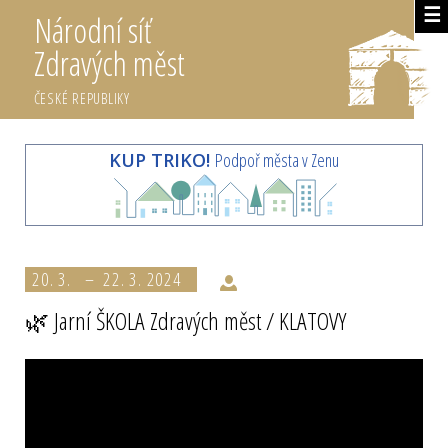
☰
Národní síť
Zdravých měst
ČESKÉ REPUBLIKY
KUP TRIKO!
Podpoř města v Zenu
20. 3. – 22. 3. 2024
🌿 Jarní ŠKOLA Zdravých měst / KLATOVY