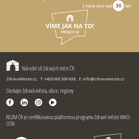
30
s Vámi více než
let!
Národní síť Zdravých měst ČR
ZdravaMesta.cz,
T: +420 602 500 639,
E: info@zdravamesta.cz
Sledujte Zdravá města, obce, regiony
NSZM ČR je certifikovanou platformou programu Zdravé město WHO-
OSN