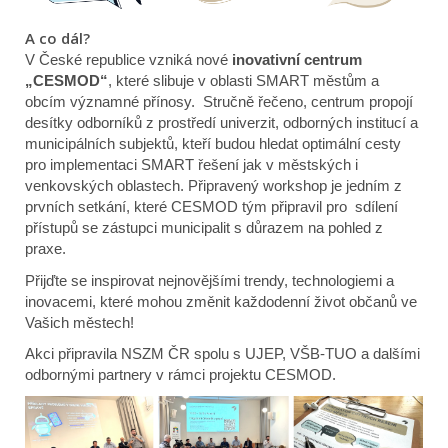
A co dál?
V České republice vzniká nové
inovativní centrum
„CESMOD“
, které slibuje v oblasti SMART městům a
obcím významné přínosy. Stručně řečeno, centrum propojí
desítky odborníků z prostředí univerzit, odborných institucí a
municipálních subjektů, kteří budou hledat optimální cesty
pro implementaci SMART řešení jak v městských i
venkovských oblastech. Připravený workshop je jedním z
prvních setkání, které CESMOD tým připravil pro sdílení
přístupů se zástupci municipalit s důrazem na pohled z
praxe.
Přijďte se inspirovat nejnovějšími trendy, technologiemi a
inovacemi, které mohou změnit každodenní život občanů ve
Vašich městech!
Akci připravila NSZM ČR spolu s UJEP, VŠB-TUO a dalšími
odbornými partnery v rámci projektu CESMOD.