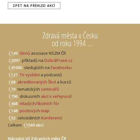
ZPĚT NA PŘEHLED AKCÍ
Zdravá města v Česku
od roku 1994 ...
149
členů
asociace NSZM ČR
2097
příkladů na
DobráPraxe.cz
41000
sledujících na
Facebooku
127
TV vysílání
a podcastů
68
akreditovaných Škol
a kurzů
79
tematických
seminářů
796
diskusních
akcí s veřejností
468
mladých/školních fór
148
pocitových map
32
celostátních
Konferencí
Celkem
1569 akcí
Národní síť Zdravých měst ČR