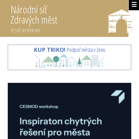
☰
Národní síť
Zdravých měst
ČESKÉ REPUBLIKY
KUP TRIKO!
Podpoř města v Zenu