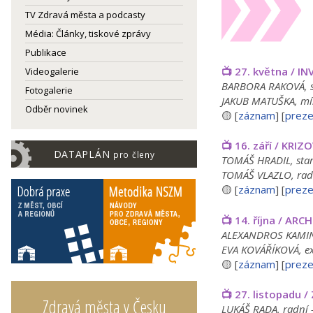
TV Zdravá města a podcasty
Média: Články, tiskové zprávy
Publikace
📺 27. května / I
Videogalerie
BARBORA RAKOVÁ, spe
Fotogalerie
JAKUB MATUŠKA, mís
Odběr novinek
🟡 [
záznam
] [
preze
📺 16. září / KRIZ
DATAPLÁN
pro členy
TOMÁŠ HRADIL, star
TOMÁŠ VLAZLO, radn
🟡 [
záznam
] [
preze
📺 14. října / AR
ALEXANDROS KAMINAR
EVA KOVÁŘÍKOVÁ, exp
🟡 [
záznam
] [
preze
📺 27. listopadu
Zdravá města v Česku
LUKÁŠ RADA, radní 