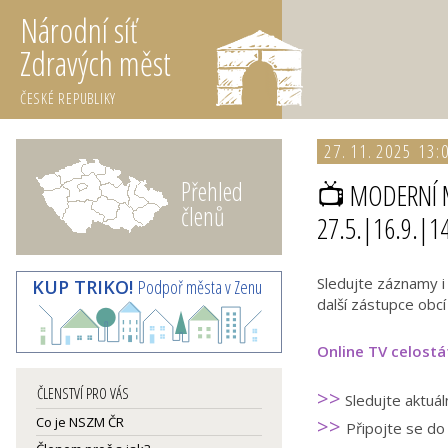
Národní síť
Zdravých měst
ČESKÉ REPUBLIKY
27. 11. 2025 13:
Přehled
📺 MODERNÍ MĚ
členů
27.5.|16.9.|1
Sledujte záznamy i
KUP TRIKO!
Podpoř města v Zenu
další zástupce obcí
Online TV celostát
ČLENSTVÍ PRO VÁS
>>
Sledujte aktuál
Co je NSZM ČR
>>
Připojte se d