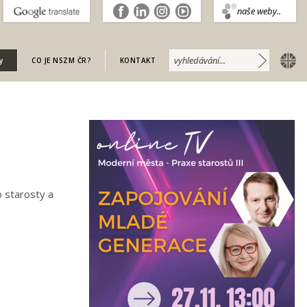
.
naše weby..
english
y
CO JE NSZM ČR?
KONTAKT
o starosty a