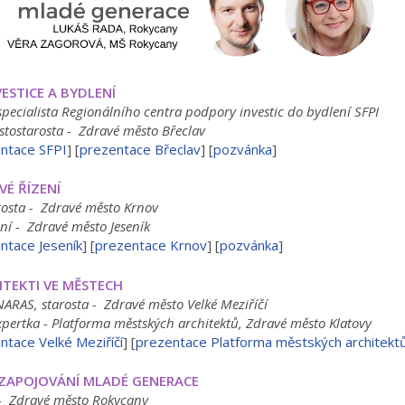
NVESTICE A BYDLENÍ
cialista Regionálního centra podpory investic do bydlení SFPI
tostarosta - Zdravé město Břeclav
ntace SFPI
] [
prezentace Břeclav
] [
pozvánka
]
OVÉ ŘÍZENÍ
osta - Zdravé město Krnov
í - Zdravé město Jeseník
ntace Jeseník
] [
prezentace Krnov
] [
pozvánka
]
CHITEKTI VE MĚSTECH
AS, starosta - Zdravé město Velké Meziříčí
ertka - Platforma městských architektů, Zdravé město Klatovy
ntace Velké Meziříčí
] [
prezentace Platforma městských architekt
 / ZAPOJOVÁNÍ MLADÉ GENERACE
- Zdravé město Rokycany