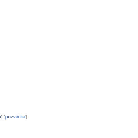
ů
] [
pozvánka
]