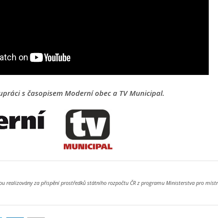
upráci s časopisem Moderní obec a TV Municipal.
ou realizovány za přispění prostředků státního rozpočtu ČR z programu Ministerstva pro místn