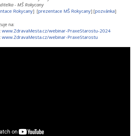
itelka - MŠ Rokycany
ntace Rokycany
] [
prezentace MŠ Rokycany
] [
pozvánka
]
zuje na:
:
www.ZdravaMesta.cz/webinar-PraxeStarostu-2024
:
www.ZdravaMesta.cz/webinar-PraxeStarostu