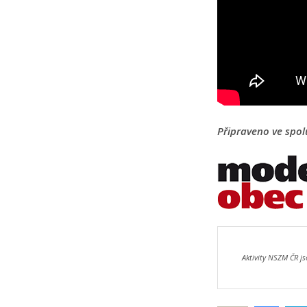
Připraveno ve spol
Aktivity NSZM ČR js