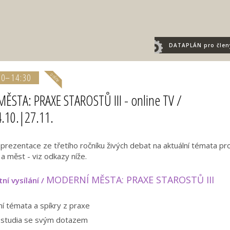
DATAPLÁN
pro člen
00–14:30
STA: PRAXE STAROSTŮ III - online TV /
4.10.|27.11.
 prezentace ze třetího ročníku živých debat na aktuální témata pr
 a měst - viz odkazy níže.
MODERNÍ MĚSTA: PRAXE STAROSTŮ III
ní vysílání /
ní témata a spíkry z praxe
o studia se svým dotazem