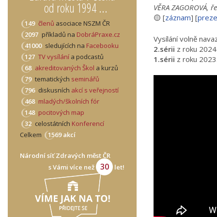
od roku 1994 ...
VĚRA ZAGOROVÁ, řed
🟡 [
záznam
] [
preze
149
členů
asociace NSZM ČR
2097
příkladů na
DobráPraxe.cz
Vysílání volně nava
41000
sledujících na
Facebooku
2.sérii
z roku 2024
127
TV vysílání
a podcastů
1.sérii
z roku 2023
68
akreditovaných Škol
a kurzů
79
tematických
seminářů
796
diskusních
akcí s veřejností
468
mladých/školních fór
148
pocitových map
32
celostátních
Konferencí
Celkem
1569 akcí
Národní síť Zdravých měst ČR
30
s Vámi více než
let!