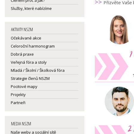
Členem proč a jak?
>>
Přizvěte Vaše 
Služby, které nabízíme
AKTIVITY NSZM
Očekávané akce
Celoroční harmonogram
Dobrá praxe
Veřejná fóra a stoly
Mladá / Školní / Školková fóra
Strategie členů NSZM
Pocitové mapy
Projekty
Partneři
MEDIA NSZM
Naše weby a sociální sítě