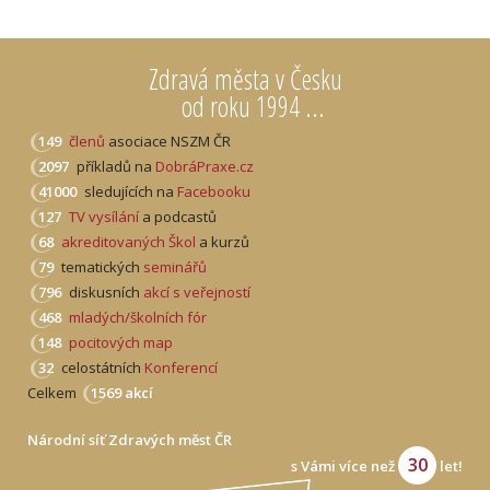
Zdravá města v Česku
od roku 1994 ...
149
členů
asociace NSZM ČR
2097
příkladů na
DobráPraxe.cz
41000
sledujících na
Facebooku
127
TV vysílání
a podcastů
68
akreditovaných Škol
a kurzů
79
tematických
seminářů
796
diskusních
akcí s veřejností
468
mladých/školních fór
148
pocitových map
32
celostátních
Konferencí
Celkem
1569 akcí
Národní síť Zdravých měst ČR
30
s Vámi více než
let!