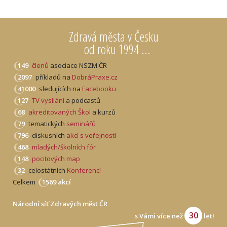
Zdravá města v Česku
od roku 1994 ...
149
členů
asociace NSZM ČR
2097
příkladů na
DobráPraxe.cz
41000
sledujících na
Facebooku
127
TV vysílání
a podcastů
68
akreditovaných Škol
a kurzů
79
tematických
seminářů
796
diskusních
akcí s veřejností
468
mladých/školních fór
148
pocitových map
32
celostátních
Konferencí
Celkem
1569 akcí
Národní síť Zdravých měst ČR
30
s Vámi více než
let!