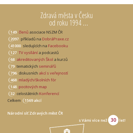
Zdravá města v Česku
od roku 1994 ...
149
členů
asociace NSZM ČR
2097
příkladů na
DobráPraxe.cz
41000
sledujících na
Facebooku
127
TV vysílání
a podcastů
68
akreditovaných Škol
a kurzů
79
tematických
seminářů
796
diskusních
akcí s veřejností
468
mladých/školních fór
148
pocitových map
32
celostátních
Konferencí
Celkem
1569 akcí
Národní síť Zdravých měst ČR
30
s Vámi více než
let!