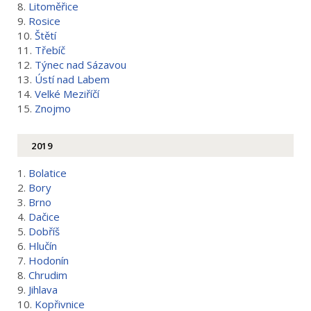
8.
Litoměřice
9.
Rosice
10.
Štětí
11.
Třebíč
12.
Týnec nad Sázavou
13.
Ústí nad Labem
14.
Velké Meziříčí
15.
Znojmo
2019
1.
Bolatice
2.
Bory
3.
Brno
4.
Dačice
5.
Dobříš
6.
Hlučín
7.
Hodonín
8.
Chrudim
9.
Jihlava
10.
Kopřivnice