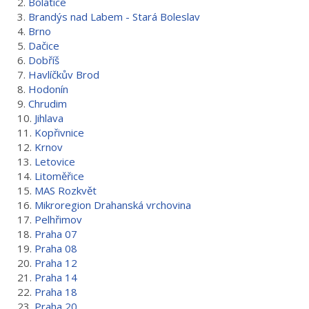
2.
Bolatice
3.
Brandýs nad Labem - Stará Boleslav
4.
Brno
5.
Dačice
6.
Dobříš
7.
Havlíčkův Brod
8.
Hodonín
9.
Chrudim
10.
Jihlava
11.
Kopřivnice
12.
Krnov
13.
Letovice
14.
Litoměřice
15.
MAS Rozkvět
16.
Mikroregion Drahanská vrchovina
17.
Pelhřimov
18.
Praha 07
19.
Praha 08
20.
Praha 12
21.
Praha 14
22.
Praha 18
23.
Praha 20