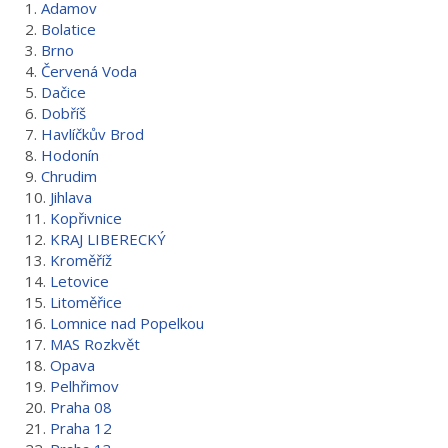
1.
Adamov
2.
Bolatice
3.
Brno
4.
Červená Voda
5.
Dačice
6.
Dobříš
7.
Havlíčkův Brod
8.
Hodonín
9.
Chrudim
10.
Jihlava
11.
Kopřivnice
12.
KRAJ LIBERECKÝ
13.
Kroměříž
14.
Letovice
15.
Litoměřice
16.
Lomnice nad Popelkou
17.
MAS Rozkvět
18.
Opava
19.
Pelhřimov
20.
Praha 08
21.
Praha 12