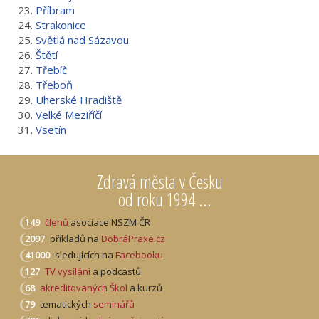
23.
Příbram
24.
Strakonice
25.
Světlá nad Sázavou
26.
Štětí
27.
Třebíč
28.
Třeboň
29.
Uherské Hradiště
30.
Velké Meziříčí
31.
Vsetín
Zdravá města v Česku
od roku 1994 ...
149
členů
asociace NSZM ČR
2097
příkladů na
DobráPraxe.cz
41000
sledujících na
Facebooku
127
TV vysílání
a podcastů
68
akreditovaných Škol
a kurzů
79
tematických
seminářů