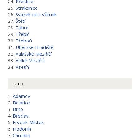
24.
Přeštice
25.
Strakonice
26.
Svazek obcí Větrník
27.
Štětí
28.
Tábor
29.
Třebíč
30.
Třeboň
31.
Uherské Hradiště
32.
Valašské Meziříčí
33.
Velké Meziříčí
34.
Vsetín
2011
1.
Adamov
2.
Bolatice
3.
Brno
4.
Břeclav
5.
Frýdek-Místek
6.
Hodonín
7.
Chrudim