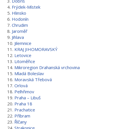
3.
Dobříš
4.
Frýdek-Místek
5.
Hlinsko
6.
Hodonín
7.
Chrudim
8.
Jaroměř
9.
Jihlava
10.
Jilemnice
11.
KRAJ JIHOMORAVSKÝ
12.
Letovice
13.
Litoměřice
14.
Mikroregion Drahanská vrchovina
15.
Mladá Boleslav
16.
Moravská Třebová
17.
Orlová
18.
Pelhřimov
19.
Praha – Libuš
20.
Praha 18
21.
Prachatice
22.
Příbram
23.
Říčany
24.
Strakonice