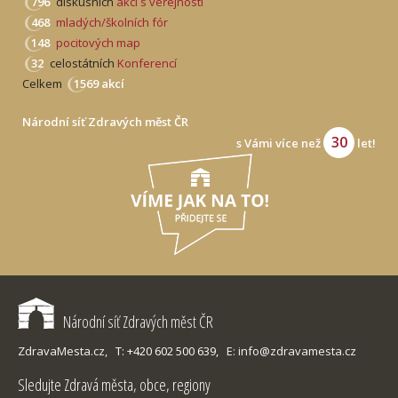
796
diskusních
akcí s veřejností
468
mladých/školních fór
148
pocitových map
32
celostátních
Konferencí
Celkem
1569 akcí
Národní síť Zdravých měst ČR
30
s Vámi více než
let!
Národní síť Zdravých měst ČR
ZdravaMesta.cz,
T: +420 602 500 639,
E: info@zdravamesta.cz
Sledujte Zdravá města, obce, regiony