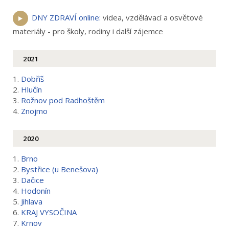
DNY ZDRAVÍ online:
videa, vzdělávací a osvětové
materiály - pro školy, rodiny i další zájemce
2021
1.
Dobříš
2.
Hlučín
3.
Rožnov pod Radhoštěm
4.
Znojmo
2020
1.
Brno
2.
Bystřice (u Benešova)
3.
Dačice
4.
Hodonín
5.
Jihlava
6.
KRAJ VYSOČINA
7.
Krnov