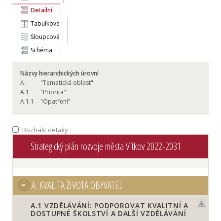
Detailní
Tabulkové
Sloupcové
Schéma
Názvy hierarchických úrovní
A.
"Tematická oblast"
A.
1
"Priorita"
A.
1.1
"Opatření"
Rozbalit detaily
Strategický plán rozvoje města Vítkov 2022-2031
A.
KVALITA ŽIVOTA OBYVATEL
A.1
VZDĚLÁVÁNÍ: PODPOROVAT KVALITNÍ A
DOSTUPNÉ ŠKOLSTVÍ A DALŠÍ VZDĚLÁVÁNÍ