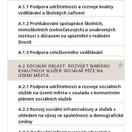
A.1.1
Podpora udržitelnosti a rozvoje kvality
vzdělávání a školských zařízení
A.1.2
Prohlubování spolupráce školních,
mimoškolních (volnočasových) a soukromých
institucí s důrazem na uplatnění v reálném
životě
A.1.3
Podpora celoživotního vzdělávání
A.2
SOCIÁLNÍ OBLAST: ROZVÍJET NABÍDKU
KVALITNÍCH SLUŽEB SOCIÁLNÍ PÉČE NA
ÚZEMÍ MĚSTA
A.2.1
Podpora udržitelnosti a rozvoje sociálních
služeb na území města v souladu s komunitním
plánem sociálních služeb
A.2.2
Rozvoj sociální infrastruktury a služeb s
ohledem na vývoj ve společnosti a demografické
změny
A.2.3
Zvyšování informovanosti obyvatel o