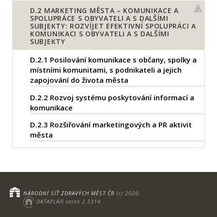
D.2
MARKETING MĚSTA – KOMUNIKACE A
SPOLUPRÁCE S OBYVATELI A S DALŠÍMI
SUBJEKTY: ROZVÍJET EFEKTIVNÍ SPOLUPRÁCI A
KOMUNIKACI S OBYVATELI A S DALŠÍMI
SUBJEKTY
D.2.1
Posilování komunikace s občany, spolky a
místními komunitami, s podnikateli a jejich
zapojování do života města
D.2.2
Rozvoj systému poskytování informací a
komunikace
D.2.3
Rozšiřování marketingových a PR aktivit
města
NÁRODNÍ SÍŤ ZDRAVÝCH MĚST ČR
(c) 2026;
DATAPLÁN verze 2.5314