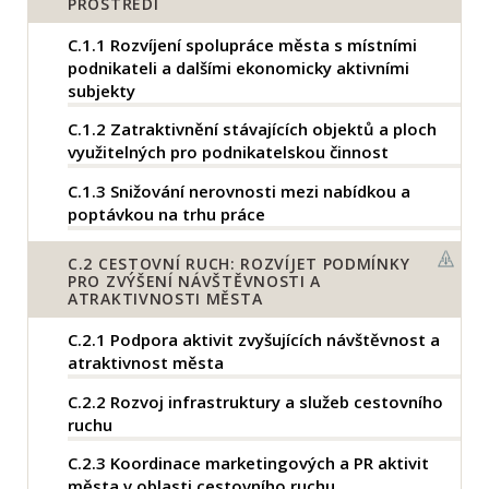
PROSTŘEDÍ
C.1.1
Rozvíjení spolupráce města s místními
podnikateli a dalšími ekonomicky aktivními
subjekty
C.1.2
Zatraktivnění stávajících objektů a ploch
využitelných pro podnikatelskou činnost
C.1.3
Snižování nerovnosti mezi nabídkou a
poptávkou na trhu práce
C.2
CESTOVNÍ RUCH: ROZVÍJET PODMÍNKY
PRO ZVÝŠENÍ NÁVŠTĚVNOSTI A
ATRAKTIVNOSTI MĚSTA
C.2.1
Podpora aktivit zvyšujících návštěvnost a
atraktivnost města
C.2.2
Rozvoj infrastruktury a služeb cestovního
ruchu
C.2.3
Koordinace marketingových a PR aktivit
města v oblasti cestovního ruchu