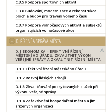
C.3.5
Podpora sportovních aktivit
C.3.6
Budování, modernizace a rekonstrukce
ploch a budov pro trávení volného času
C.3.7
Podpora volnočasových aktivit a subjektů
organizujících volnočasové akce
D.
ŘÍZENÍ A SPRÁVA MĚSTA
D.1
EKONOMIKA – EFEKTIVNÍ ŘÍZENÍ
MĚSTSKÉHO ÚŘADU: ZKVALITNIT VÝKON
VEŘEJNÉ SPRÁVY A ZKVALITNIT ŘÍZENÍ MĚSTA
D.1.1
Efektivní řízení městského úřadu
D.1.2
Rozvoj lidských zdrojů
D.1.3
Zkvalitňování poskytovaných služeb při
výkonu veřejné správy
D.1.4
Zefektivnění hospodaření města a jím
zřízených organizací