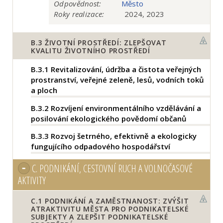
Odpovědnost:
Město
Roky realizace:
2024, 2023
B.3
ŽIVOTNÍ PROSTŘEDÍ: ZLEPŠOVAT
KVALITU ŽIVOTNÍHO PROSTŘEDÍ
B.3.1
Revitalizování, údržba a čistota veřejných
prostranství, veřejné zeleně, lesů, vodních toků
a ploch
B.3.2
Rozvíjení environmentálního vzdělávání a
posilování ekologického povědomí občanů
B.3.3
Rozvoj šetrného, efektivně a ekologicky
fungujícího odpadového hospodářství
C.
PODNIKÁNÍ, CESTOVNÍ RUCH A VOLNOČASOVÉ
AKTIVITY
C.1
PODNIKÁNÍ A ZAMĚSTNANOST: ZVÝŠIT
ATRAKTIVITU MĚSTA PRO PODNIKATELSKÉ
SUBJEKTY A ZLEPŠIT PODNIKATELSKÉ