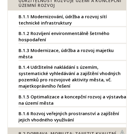
UDRŽITELNOST ROZVOJE ÚZEMÍ A KONCEPČNÍ
ÚZEMNÍ ROZVOJ
B.1.1
Modernizování, údržba a rozvoj sítí
technické infrastruktury
B.1.2
Rozvíjení environmentálně šetrného
hospodaření
B.1.3
Modernizace, údržba a rozvoj majetku
města
B.1.4
Udržitelné nakládání s územím,
systematické vyhledávání a zajištění vhodných
pozemků pro rozvojové aktivity města, vč.
majetkoprávního řešení
B.1.5
Optimalizace a koncepční rozvoj a výstavba
na území města
B.1.6
Rozvoj veřejných prostranství a zajištění
jejich vhodného využívání
B.2
DOPRAVA, MOBILITA: ZAJISTIT KVALITNÍ