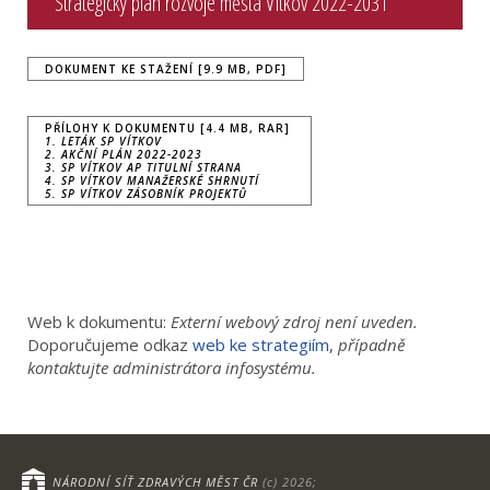
Strategický plán rozvoje města Vítkov 2022-2031
DOKUMENT KE STAŽENÍ [9.9 MB, PDF]
PŘÍLOHY K DOKUMENTU [4.4 MB, RAR]
1. LETÁK SP VÍTKOV
2. AKČNÍ PLÁN 2022-2023
3. SP VÍTKOV AP TITULNÍ STRANA
4. SP VÍTKOV MANAŽERSKÉ SHRNUTÍ
5. SP VÍTKOV ZÁSOBNÍK PROJEKTŮ
Web k dokumentu:
Externí webový zdroj není uveden.
Doporučujeme odkaz
web ke strategiím
,
případně
kontaktujte administrátora infosystému.
NÁRODNÍ SÍŤ ZDRAVÝCH MĚST ČR
(c) 2026;