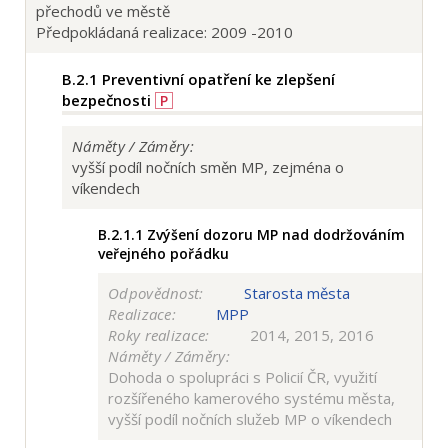
přechodů ve městě
Předpokládaná realizace: 2009 -2010
B.2.1
Preventivní opatření ke zlepšení
bezpečnosti
P
Náměty / Záměry:
vyšší podíl nočních směn MP, zejména o
víkendech
B.2.1.1
Zvýšení dozoru MP nad dodržováním
veřejného pořádku
Odpovědnost:
Starosta města
Realizace:
MPP
Roky realizace:
2014, 2015, 2016
Náměty / Záměry:
Dohoda o spolupráci s Policií ČR, využití
rozšířeného kamerového systému města,
vyšší podíl nočních služeb MP o víkendech