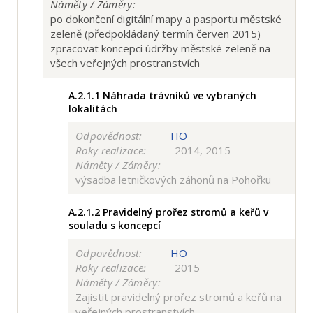
Náměty / Záměry:
po dokončení digitální mapy a pasportu městské
zeleně (předpokládaný termín červen 2015)
zpracovat koncepci údržby městské zeleně na
všech veřejných prostranstvích
A.2.1.1
Náhrada trávníků ve vybraných
lokalitách
Odpovědnost:
HO
Roky realizace:
2014, 2015
Náměty / Záměry:
výsadba letničkových záhonů na Pohořku
A.2.1.2
Pravidelný prořez stromů a keřů v
souladu s koncepcí
Odpovědnost:
HO
Roky realizace:
2015
Náměty / Záměry:
Zajistit pravidelný prořez stromů a keřů na
veřejných prostranstvích