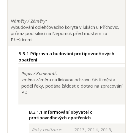
Náměty / Záměry:
vybudování odlehčovacího koryta v lukách u Příchovic,
průraz pod silnicí na Nepomuk před mostem za
Přešticemi
B.3.1
Příprava a budování protipovodňových
opatření
Popis / Komentář:
změna záměru na liniovou ochranu částí města
podél řeky, podána žádost o dotaci na zpracování
PD
B.3.1.1
Informování obyvatel o
protipovoďnových opatřeních
Roky realizace:
2013, 2014, 2015,