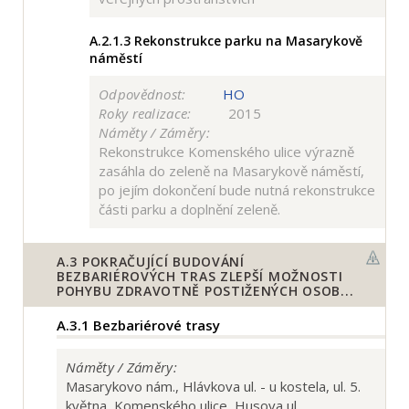
A.2.1.3
Rekonstrukce parku na Masarykově
náměstí
Odpovědnost:
HO
Roky realizace:
2015
Náměty / Záměry:
Rekonstrukce Komenského ulice výrazně
zasáhla do zeleně na Masarykově náměstí,
po jejím dokončení bude nutná rekonstrukce
části parku a doplnění zeleně.
A.3
POKRAČUJÍCÍ BUDOVÁNÍ
BEZBARIÉROVÝCH TRAS ZLEPŠÍ MOŽNOSTI
POHYBU ZDRAVOTNĚ POSTIŽENÝCH OSOB...
A.3.1
Bezbariérové trasy
Náměty / Záměry:
Masarykovo nám., Hlávkova ul. - u kostela, ul. 5.
května, Komenského ulice, Husova ul.