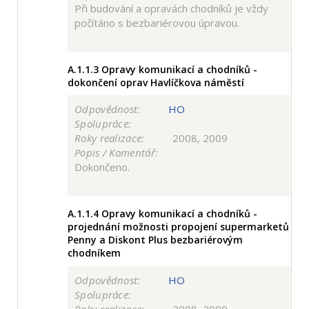
Při budování a opravách chodníků je vždy
počítáno s bezbariérovou úpravou.
A.1.1.3
Opravy komunikací a chodníků -
dokončení oprav Havlíčkova náměstí
Odpovědnost:
HO
Spolupráce:
Roky realizace:
2008, 2009
Popis / Komentář:
Dokončeno.
A.1.1.4
Opravy komunikací a chodníků -
projednání možnosti propojení supermarketů
Penny a Diskont Plus bezbariérovým
chodníkem
Odpovědnost:
HO
Spolupráce: