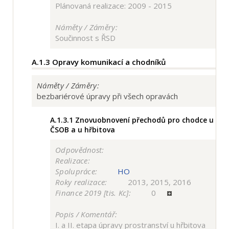
Plánovaná realizace: 2009 - 2015
Náměty / Záměry:
Součinnost s ŘSD
A.1.3
Opravy komunikací a chodníků
Náměty / Záměry:
bezbariérové úpravy při všech opravách
A.1.3.1
Znovuobnovení přechodů pro chodce u
ČSOB a u hřbitova
Odpovědnost:
Realizace:
Spolupráce:
HO
Roky realizace:
2013, 2015, 2016
Finance 2019 [tis. Kc]:
0
Popis / Komentář:
I. a II. etapa úpravy prostranství u hřbitova