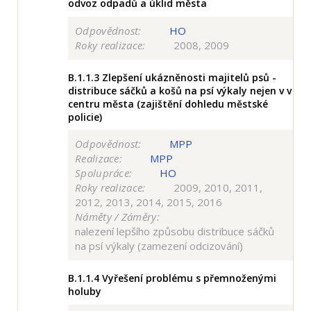
odvoz odpadů a úklid města
Odpovědnost:
HO
Roky realizace:
2008, 2009
B.1.1.3
Zlepšení ukázněnosti majitelů psů -
distribuce sáčků a košů na psí výkaly nejen v v
centru města (zajištění dohledu městské
policie)
Odpovědnost:
MPP
Realizace:
MPP
Spolupráce:
HO
Roky realizace:
2009, 2010, 2011,
2012, 2013, 2014, 2015, 2016
Náměty / Záměry:
nalezení lepšího způsobu distribuce sáčků
na psí výkaly (zamezení odcizování)
B.1.1.4
Vyřešení problému s přemnoženými
holuby