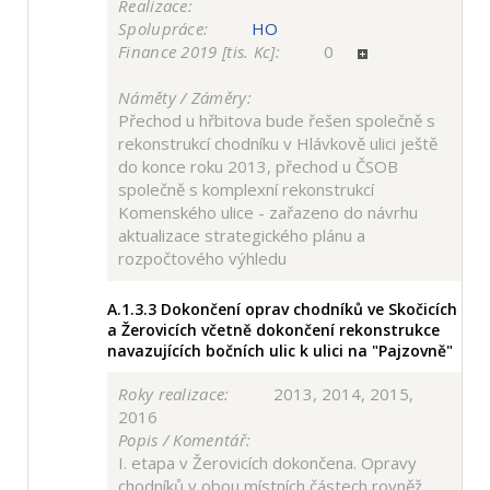
Realizace:
Spolupráce:
HO
Finance 2019 [tis. Kc]:
0
Náměty / Záměry:
Přechod u hřbitova bude řešen společně s
rekonstrukcí chodníku v Hlávkově ulici ještě
do konce roku 2013, přechod u ČSOB
společně s komplexní rekonstrukcí
Komenského ulice - zařazeno do návrhu
aktualizace strategického plánu a
rozpočtového výhledu
A.1.3.3
Dokončení oprav chodníků ve Skočicích
a Žerovicích včetně dokončení rekonstrukce
navazujících bočních ulic k ulici na "Pajzovně"
Roky realizace:
2013, 2014, 2015,
2016
Popis / Komentář:
I. etapa v Žerovicích dokončena. Opravy
chodníků v obou místních částech rovněž.