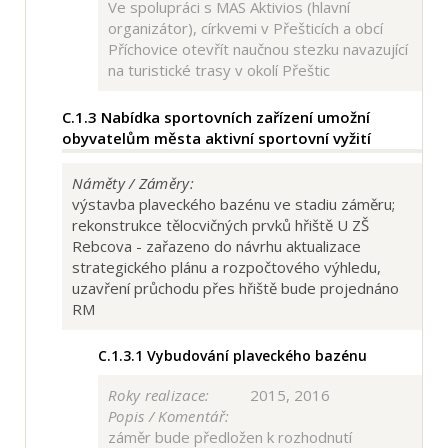
Ve spolupráci s MAS Aktivios (hlavní
organizátor), církvemi v Přešticích a obcí
Příchovice otevřít naučnou stezku navazující
na turistické trasy v okolí Přeštic
C.1.3
Nabídka sportovních zařízení umožní
obyvatelům města aktivní sportovní vyžití
Náměty / Záměry:
výstavba plaveckého bazénu ve stadiu záměru;
rekonstrukce tělocvičných prvků hřiště U ZŠ
Rebcova - zařazeno do návrhu aktualizace
strategického plánu a rozpočtového výhledu,
uzavření průchodu přes hřiště bude projednáno
RM
C.1.3.1
Vybudování plaveckého bazénu
Roky realizace:
2015, 2016
Popis / Komentář:
záměr bude předložen k rozhodnutí