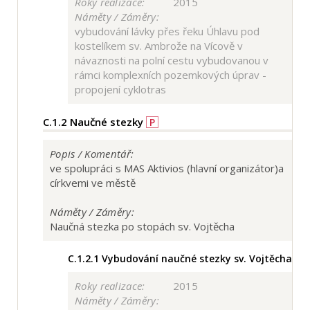
Roky realizace:
2015
Náměty / Záměry:
vybudování lávky přes řeku Úhlavu pod
kostelíkem sv. Ambrože na Vícově v
návaznosti na polní cestu vybudovanou v
rámci komplexních pozemkových úprav -
propojení cyklotras
C.1.2
Naučné stezky
P
Popis / Komentář:
ve spolupráci s MAS Aktivios (hlavní organizátor)a
církvemi ve městě
Náměty / Záměry:
Naučná stezka po stopách sv. Vojtěcha
C.1.2.1
Vybudování naučné stezky sv. Vojtěcha
Roky realizace:
2015
Náměty / Záměry: