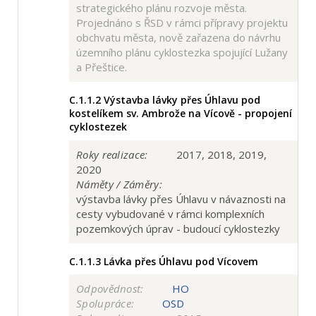
strategického plánu rozvoje města.
Projednáno s ŘSD v rámci přípravy projektu
obchvatu města, nově zařazena do návrhu
územního plánu cyklostezka spojující Lužany
a Přeštice.
C.1.1.2
Výstavba lávky přes Úhlavu pod
kostelíkem sv. Ambrože na Vícově - propojení
cyklostezek
Roky realizace:
2017, 2018, 2019,
2020
Náměty / Záměry:
výstavba lávky přes Úhlavu v návaznosti na
cesty vybudované v rámci komplexních
pozemkových úprav - budoucí cyklostezky
C.1.1.3
Lávka přes Úhlavu pod Vícovem
Odpovědnost:
HO
Spolupráce:
OSD