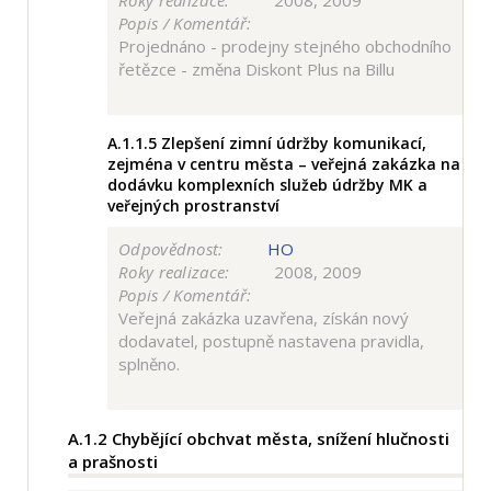
Roky realizace:
2008, 2009
Popis / Komentář:
Projednáno - prodejny stejného obchodního
řetězce - změna Diskont Plus na Billu
A.1.1.5
Zlepšení zimní údržby komunikací,
zejména v centru města – veřejná zakázka na
dodávku komplexních služeb údržby MK a
veřejných prostranství
Odpovědnost:
HO
Roky realizace:
2008, 2009
Popis / Komentář:
Veřejná zakázka uzavřena, získán nový
dodavatel, postupně nastavena pravidla,
splněno.
A.1.2
Chybějící obchvat města, snížení hlučnosti
a prašnosti