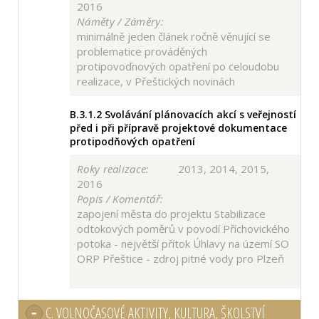
2016
Náměty / Záměry:
minimálně jeden článek ročně věnující se
problematice prováděných
protipovoďnových opatření po celoudobu
realizace, v Přeštických novinách
B.3.1.2
Svolávání plánovacích akcí s veřejností
před i při přípravě projektové dokumentace
protipodňových opatření
Roky realizace:
2013, 2014, 2015,
2016
Popis / Komentář:
zapojení města do projektu Stabilizace
odtokových poměrů v povodí Příchovického
potoka - největší přítok Úhlavy na území SO
ORP Přeštice - zdroj pitné vody pro Plzeň
C.
VOLNOČASOVÉ AKTIVITY, KULTURA, ŠKOLSTVÍ