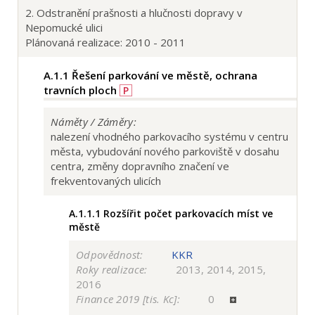
2. Odstranění prašnosti a hlučnosti dopravy v
Nepomucké ulici
Plánovaná realizace: 2010 - 2011
A.1.1
Řešení parkování ve městě, ochrana
travních ploch
P
Náměty / Záměry:
nalezení vhodného parkovacího systému v centru
města, vybudování nového parkoviště v dosahu
centra, změny dopravního značení ve
frekventovaných ulicích
A.1.1.1
Rozšířit počet parkovacích míst ve
městě
Odpovědnost:
KKR
Roky realizace:
2013, 2014, 2015,
2016
Finance 2019 [tis. Kc]:
0