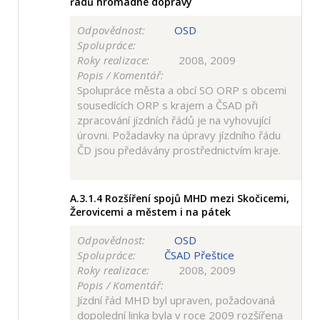
řádů hromadné dopravy
Odpovědnost:
OSD
Spolupráce:
Roky realizace:
2008, 2009
Popis / Komentář:
Spolupráce města a obcí SO ORP s obcemi
sousedících ORP s krajem a ČSAD při
zpracování jízdních řádů je na vyhovující
úrovni. Požadavky na úpravy jízdního řádu
ČD jsou předávány prostřednictvím kraje.
A.3.1.4
Rozšíření spojů MHD mezi Skočicemi,
Žerovicemi a městem i na pátek
Odpovědnost:
OSD
Spolupráce:
ČSAD Přeštice
Roky realizace:
2008, 2009
Popis / Komentář:
Jízdní řád MHD byl upraven, požadovaná
dopolední linka byla v roce 2009 rozšířena