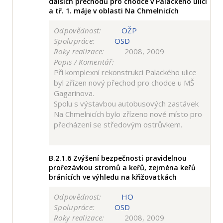
dalších přechodů pro chodce v Palackého ulici
a tř. 1. máje v oblasti Na Chmelnicích
Odpovědnost:
OŽP
Spolupráce:
OSD
Roky realizace:
2008, 2009
Popis / Komentář:
Při komplexní rekonstrukci Palackého ulice
byl zřízen nový přechod pro chodce u MŠ
Gagarinova.
Spolu s výstavbou autobusových zastávek
Na Chmelnicích bylo zřízeno nové místo pro
přecházení se středovým ostrůvkem.
B.2.1.6
Zvýšení bezpečnosti pravidelnou
prořezávkou stromů a keřů, zejména keřů
bránících ve výhledu na křižovatkách
Odpovědnost:
HO
Spolupráce:
OSD
Roky realizace:
2008, 2009