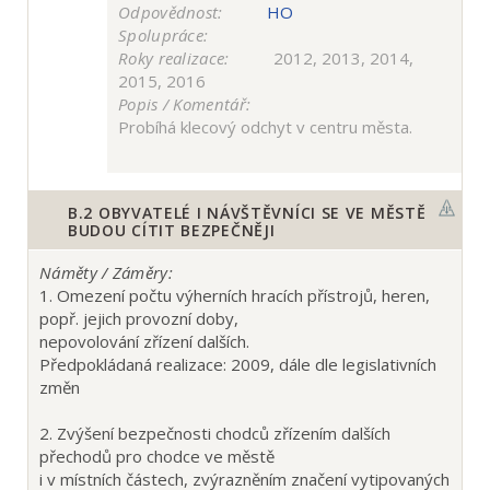
Odpovědnost:
HO
Spolupráce:
Roky realizace:
2012, 2013, 2014,
2015, 2016
Popis / Komentář:
Probíhá klecový odchyt v centru města.
B.2
OBYVATELÉ I NÁVŠTĚVNÍCI SE VE MĚSTĚ
BUDOU CÍTIT BEZPEČNĚJI
Náměty / Záměry:
1. Omezení počtu výherních hracích přístrojů, heren,
popř. jejich provozní doby,
nepovolování zřízení dalších.
Předpokládaná realizace: 2009, dále dle legislativních
změn
2. Zvýšení bezpečnosti chodců zřízením dalších
přechodů pro chodce ve městě
i v místních částech, zvýrazněním značení vytipovaných