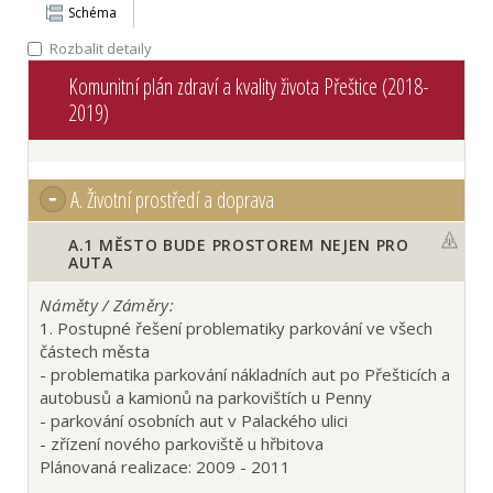
Schéma
Rozbalit detaily
Komunitní plán zdraví a kvality života Přeštice (2018-
2019)
A.
Životní prostředí a doprava
A.1
MĚSTO BUDE PROSTOREM NEJEN PRO
AUTA
Náměty / Záměry:
1. Postupné řešení problematiky parkování ve všech
částech města
- problematika parkování nákladních aut po Přešticích a
autobusů a kamionů na parkovištích u Penny
- parkování osobních aut v Palackého ulici
- zřízení nového parkoviště u hřbitova
Plánovaná realizace: 2009 - 2011