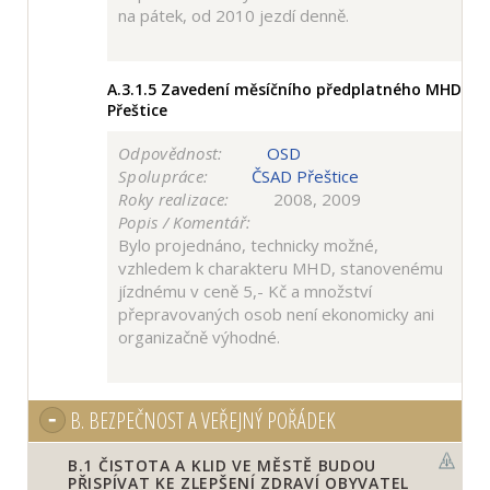
na pátek, od 2010 jezdí denně.
A.3.1.5
Zavedení měsíčního předplatného MHD
Přeštice
Odpovědnost:
OSD
Spolupráce:
ČSAD Přeštice
Roky realizace:
2008, 2009
Popis / Komentář:
Bylo projednáno, technicky možné,
vzhledem k charakteru MHD, stanovenému
jízdnému v ceně 5,- Kč a množství
přepravovaných osob není ekonomicky ani
organizačně výhodné.
B.
BEZPEČNOST A VEŘEJNÝ POŘÁDEK
B.1
ČISTOTA A KLID VE MĚSTĚ BUDOU
PŘISPÍVAT KE ZLEPŠENÍ ZDRAVÍ OBYVATEL