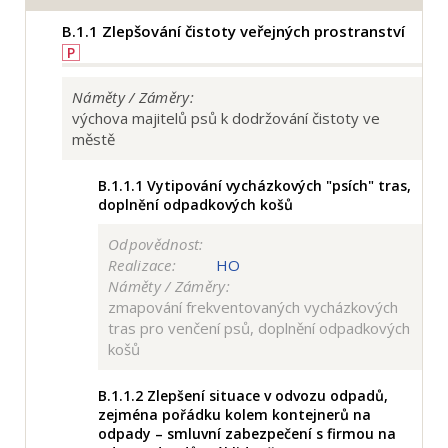
B.1.1
Zlepšování čistoty veřejných prostranství
P
Náměty / Záměry:
výchova majitelů psů k dodržování čistoty ve
městě
B.1.1.1
Vytipování vycházkových "psích" tras,
doplnění odpadkových košů
Odpovědnost:
Realizace:
HO
Náměty / Záměry:
zmapování frekventovaných vycházkových
tras pro venčení psů, doplnění odpadkových
košů
B.1.1.2
Zlepšení situace v odvozu odpadů,
zejména pořádku kolem kontejnerů na
odpady – smluvní zabezpečení s firmou na