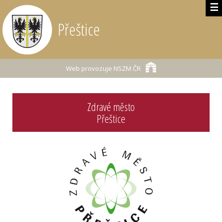
☰
Přeštice
Web provozuje
NSZM ČR
Zdravé město
Přeštice