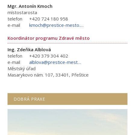
Mgr. Antonín Kmoch
místostarosta
telefon
+420 724 180 958
e-mail
kmoch@prestice-mesto.cz
Koordinátor programu Zdravé město
Ing. Zdeňka Alblová
telefon
+420 379 304 402
e-mail
alblova@prestice-mesto.cz
Městský úřad
Masarykovo nám. 107, 33401, Přeštice
DOBRÁ PRAXE