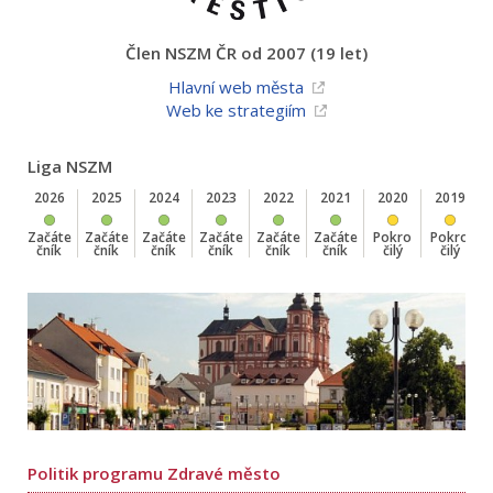
Člen NSZM ČR od 2007 (19 let)
Hlavní web města
Web ke strategiím
Liga NSZM
2026
2025
2024
2023
2022
2021
2020
2019
Začáte
Začáte
Začáte
Začáte
Začáte
Začáte
Pokro
Pokro
čník
čník
čník
čník
čník
čník
čilý
čilý
Politik programu Zdravé město