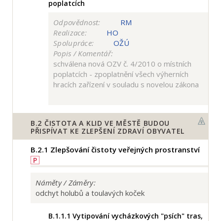
poplatcích
Odpovědnost:
RM
Realizace:
HO
Spolupráce:
OŽÚ
Popis / Komentář:
schválena nová OZV č. 4/2010 o místních
poplatcích - zpoplatnění všech výherních
hracích zařízení v souladu s novelou zákona
B.2
ČISTOTA A KLID VE MĚSTĚ BUDOU
PŘISPÍVAT KE ZLEPŠENÍ ZDRAVÍ OBYVATEL
B.2.1
Zlepšování čistoty veřejných prostranství
P
Náměty / Záměry:
odchyt holubů a toulavých koček
B.1.1.1
Vytipování vycházkových "psích" tras,