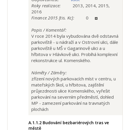
Roky realizace:
2013, 2014, 2015,
2016
Finance 2015 [tis. Kc]:
0
Popis / Komentář:
V roce 2014 byla vybudována dvě odstavná
parkoviště - u nádraží a v Ostrovní ulici, dále
parkoviště u MŠ v Gagarinově ulici a u
hřbitova v Hlávkově ulici. Probíhá komplexní
rekonstrukce ul. Komenského.
Náměty / Záměry:
zřízení nových parkovacích míst v centru, u
mateřských škol, u hřbitova, zajištění
průjezdnosti ulice Komenského, vyřešit
parkování na severním předměstí, dohled
MP - zamezení parkování na travnatých
plochách
A.1.1.2
Budování bezbariérových tras ve
městě