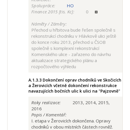
Spolupráce:
HO
Finance 2015 [tis. Kc]:
0
Náměty / Záměry:
Přechod u hřbitova bude řešen společně s
rekonstrukcí chodníku v Hlávkově ulici ještě
do konce roku 2013, přechod u ČSOB
společně s komplexní rekonstrukcí
Komenského ulice - zařazeno do návrhu
aktualizace strategického plánu a
rozpočtového výhledu
A.1.3.3
Dokončení oprav chodníků ve Skočicích
a Žerovicích včetně dokončení rekonstrukce
navazujících bočních ulic k ulici na "Pajzovně"
Roky realizace:
2013, 2014, 2015,
2016
Popis / Komentář:
I. etapa v Žerovicích dokončena. Opravy
chodníků v obou místních částech rovněž.