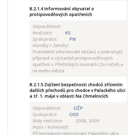
B.2.1.4
Informování obyvatel o
protipovodňových opatřeních
Odpovědnost:
Realizace:
KS
Spolupráce:
PN
Náměty / Záměry:
Pravidelné informování občanů o pokračující
přípravě a výstavbě protipovodňových
opatření v Přeštických novinách (2x ročně) a
na webu města
B.2.1.5
Zvýšení bezpečnosti chodců zřízením
dalších přechodů pro chodce v Palackého ulici
a tř. 1. máje v oblasti Na Chmelnicích
Odpovědnost:
OŽP
Spolupráce:
OSD
Roky realizace:
2008, 2009
Popis / Komentář:
Při komplexní rekonstrukci Palackého ulice