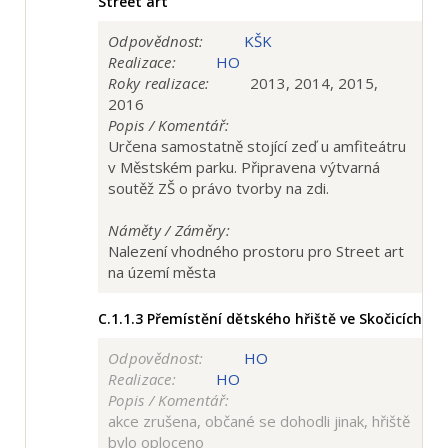
Street art
Odpovědnost:
KŠK
Realizace:
HO
Roky realizace:
2013, 2014, 2015,
2016
Popis / Komentář:
Určena samostatně stojící zeď u amfiteátru
v Městském parku. Připravena výtvarná
soutěž ZŠ o právo tvorby na zdi.
Náměty / Záměry:
Nalezení vhodného prostoru pro Street art
na území města
C.1.1.3
Přemístění dětského hřiště ve Skočicích
Odpovědnost:
HO
Realizace:
HO
Popis / Komentář:
akce zrušena, občané se dohodli jinak, hřiště
bylo oploceno