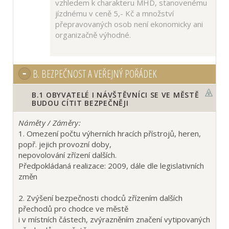
vzhledem k charakteru MHD, stanovenému
jízdnému v ceně 5,- Kč a množství
přepravovaných osob není ekonomicky ani
organizačně výhodné.
B.
BEZPEČNOST A VEŘEJNÝ POŘÁDEK
B.1
OBYVATELÉ I NÁVŠTĚVNÍCI SE VE MĚSTĚ
BUDOU CÍTIT BEZPEČNĚJI
Náměty / Záměry:
1. Omezení počtu výherních hracích přístrojů, heren,
popř. jejich provozní doby,
nepovolování zřízení dalších.
Předpokládaná realizace: 2009, dále dle legislativních
změn
2. Zvýšení bezpečnosti chodců zřízením dalších
přechodů pro chodce ve městě
i v místních částech, zvýrazněním značení vytipovaných