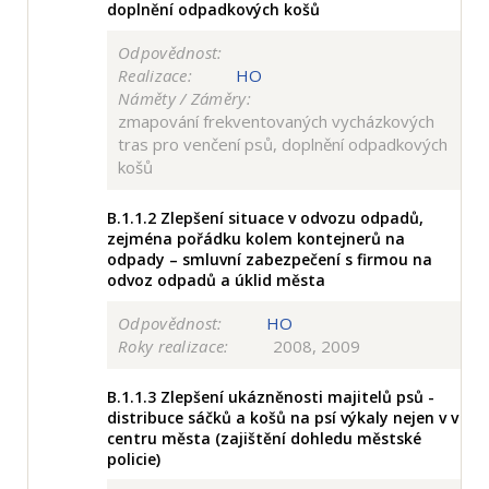
doplnění odpadkových košů
Odpovědnost:
Realizace:
HO
Náměty / Záměry:
zmapování frekventovaných vycházkových
tras pro venčení psů, doplnění odpadkových
košů
B.1.1.2
Zlepšení situace v odvozu odpadů,
zejména pořádku kolem kontejnerů na
odpady – smluvní zabezpečení s firmou na
odvoz odpadů a úklid města
Odpovědnost:
HO
Roky realizace:
2008, 2009
B.1.1.3
Zlepšení ukázněnosti majitelů psů -
distribuce sáčků a košů na psí výkaly nejen v v
centru města (zajištění dohledu městské
policie)