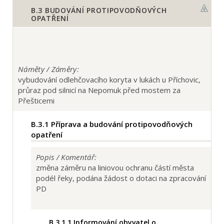
B.3
BUDOVÁNÍ PROTIPOVODŇOVÝCH
OPATŘENÍ
Náměty / Záměry:
vybudování odlehčovacího koryta v lukách u Příchovic,
průraz pod silnicí na Nepomuk před mostem za
Přešticemi
B.3.1
Příprava a budování protipovodňových
opatření
Popis / Komentář:
změna záměru na liniovou ochranu částí města
podél řeky, podána žádost o dotaci na zpracování
PD
B.3.1.1
Informování obyvatel o