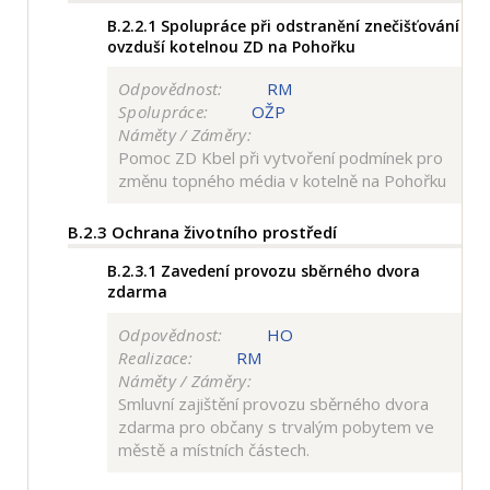
B.2.2.1
Spolupráce při odstranění znečišťování
ovzduší kotelnou ZD na Pohořku
Odpovědnost:
RM
Spolupráce:
OŽP
Náměty / Záměry:
Pomoc ZD Kbel při vytvoření podmínek pro
změnu topného média v kotelně na Pohořku
B.2.3
Ochrana životního prostředí
B.2.3.1
Zavedení provozu sběrného dvora
zdarma
Odpovědnost:
HO
Realizace:
RM
Náměty / Záměry:
Smluvní zajištění provozu sběrného dvora
zdarma pro občany s trvalým pobytem ve
městě a místních částech.