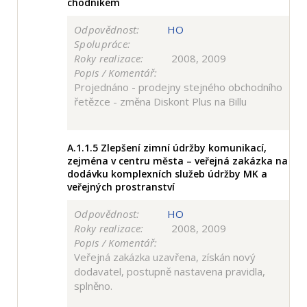
chodníkem
Odpovědnost:
HO
Spolupráce:
Roky realizace:
2008, 2009
Popis / Komentář:
Projednáno - prodejny stejného obchodního
řetězce - změna Diskont Plus na Billu
A.1.1.5
Zlepšení zimní údržby komunikací,
zejména v centru města – veřejná zakázka na
dodávku komplexních služeb údržby MK a
veřejných prostranství
Odpovědnost:
HO
Roky realizace:
2008, 2009
Popis / Komentář:
Veřejná zakázka uzavřena, získán nový
dodavatel, postupně nastavena pravidla,
splněno.