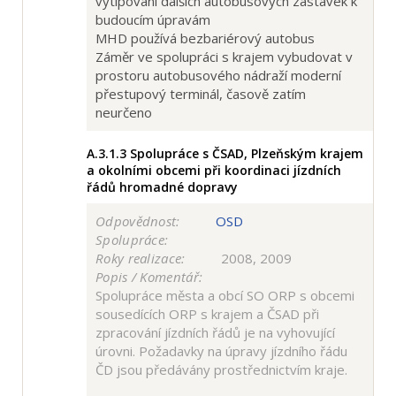
vytipování dalších autobusových zastávek k
budoucím úpravám
MHD používá bezbariérový autobus
Záměr ve spolupráci s krajem vybudovat v
prostoru autobusového nádraží moderní
přestupový terminál, časově zatím
neurčeno
A.3.1.3
Spolupráce s ČSAD, Plzeňským krajem
a okolními obcemi při koordinaci jízdních
řádů hromadné dopravy
Odpovědnost:
OSD
Spolupráce:
Roky realizace:
2008, 2009
Popis / Komentář:
Spolupráce města a obcí SO ORP s obcemi
sousedících ORP s krajem a ČSAD při
zpracování jízdních řádů je na vyhovující
úrovni. Požadavky na úpravy jízdního řádu
ČD jsou předávány prostřednictvím kraje.