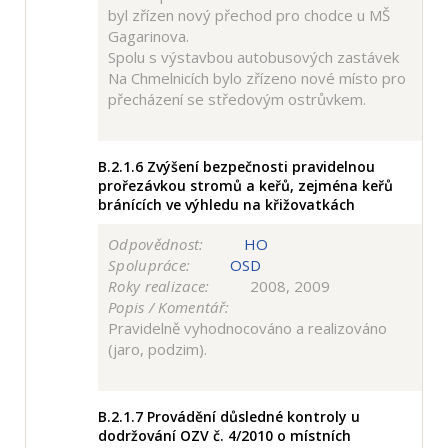
byl zřízen nový přechod pro chodce u MŠ
Gagarinova.
Spolu s výstavbou autobusových zastávek
Na Chmelnicích bylo zřízeno nové místo pro
přecházení se středovým ostrůvkem.
B.2.1.6
Zvýšení bezpečnosti pravidelnou
prořezávkou stromů a keřů, zejména keřů
bránících ve výhledu na křižovatkách
Odpovědnost:
HO
Spolupráce:
OSD
Roky realizace:
2008, 2009
Popis / Komentář:
Pravidelně vyhodnocováno a realizováno
(jaro, podzim).
B.2.1.7
Provádění důsledné kontroly u
dodržování OZV č. 4/2010 o místních