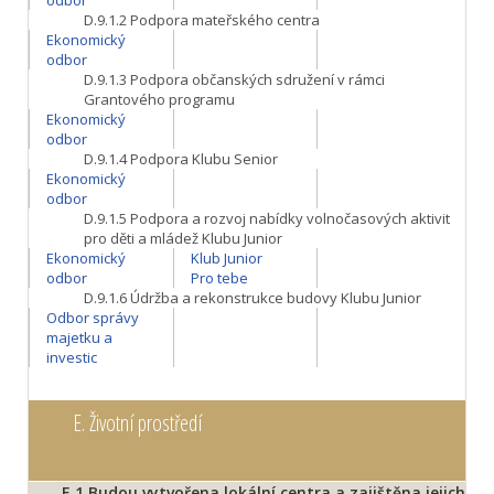
odbor
D.9.1.2
Podpora mateřského centra
Ekonomický
odbor
D.9.1.3
Podpora občanských sdružení v rámci
Grantového programu
Ekonomický
odbor
D.9.1.4
Podpora Klubu Senior
Ekonomický
odbor
D.9.1.5
Podpora a rozvoj nabídky volnočasových aktivit
pro děti a mládež Klubu Junior
Ekonomický
Klub Junior
odbor
Pro tebe
D.9.1.6
Údržba a rekonstrukce budovy Klubu Junior
Odbor správy
majetku a
investic
E.
Životní prostředí
E.1
Budou vytvořena lokální centra a zajištěna jejich