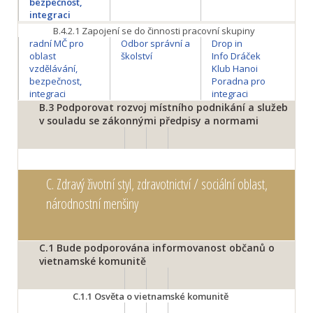
bezpečnost,
integraci
B.4.2.1
Zapojení se do činnosti pracovní skupiny
radní MČ pro
Odbor správní a
Drop in
oblast
školství
Info Dráček
vzdělávání,
Klub Hanoi
bezpečnost,
Poradna pro
integraci
integraci
B.3
Podporovat rozvoj místního podnikání a služeb
v souladu se zákonnými předpisy a normami
C.
Zdravý životní styl, zdravotnictví / sociální oblast,
národnostní menšiny
C.1
Bude podporována informovanost občanů o
vietnamské komunitě
C.1.1
Osvěta o vietnamské komunitě