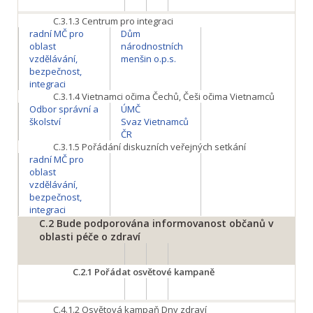
C.3.1.3
Centrum pro integraci
radní MČ pro
Dům
oblast
národnostních
vzdělávání,
menšin o.p.s.
bezpečnost,
integraci
C.3.1.4
Vietnamci očima Čechů, Češi očima Vietnamců
Odbor správní a
ÚMČ
školství
Svaz Vietnamců
ČR
C.3.1.5
Pořádání diskuzních veřejných setkání
radní MČ pro
oblast
vzdělávání,
bezpečnost,
integraci
C.2
Bude podporována informovanost občanů v
oblasti péče o zdraví
C.2.1
Pořádat osvětové kampaně
C.4.1.2
Osvětová kampaň Dny zdraví