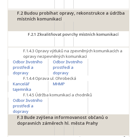
F.2
Budou probíhat opravy, rekonstrukce a údržba
místních komunikací
F.2.1
Zkvalitňovat povrchy místních komunikací
F.1.4.3
Opravy výtluků na zpevněných komunikacích a
opravy nezpevněných komunikací
Odbor životního
Odbor životního
prostředí a
prostředí a
dopravy
dopravy
F.1.4.4
Oprava ul. Ohrobecká
Kancelář
MHMP
tajemníka
F.1.4.5
Údržba komunikací a chodníků
Odbor životního
prostředí a
dopravy
F.3
Bude zvýšena informovanost občanů o
dopravních záměrech hl. města Prahy