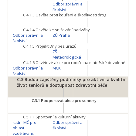
Odbor správní a
školství
C.4.1.3
Osvěta proti kouření a škodlivosti drog
C.4.1.4
Osvěta ke snižování nadváhy
Odbor správní a
ZÚ Praha
školství
C.4.1.5
Projekt Dny bez úrazů
ZŠ
Meteorologická
C.4.1.6
Osvětové akce pro rodiče na mateřské dovolené
Odbor správní a
MCK
školství
C.3
Budou zajištěny podmínky pro aktivní a kvalitní
život seniorů a dostupnost zdravotní péče
C.3.1
Podporovat akce pro seniory
C.5.1.1
Sportovní a kulturní aktivity
radní MČ pro
Odbor správní a
oblast
školství
vzdělávání,