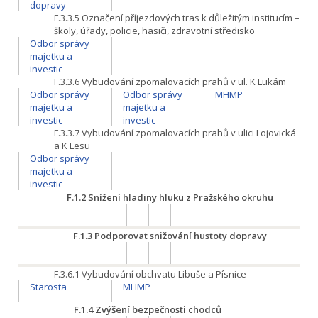
dopravy
F.3.3.5
Označení příjezdových tras k důležitým institucím –
školy, úřady, policie, hasiči, zdravotní středisko
Odbor správy
majetku a
investic
F.3.3.6
Vybudování zpomalovacích prahů v ul. K Lukám
Odbor správy
Odbor správy
MHMP
majetku a
majetku a
investic
investic
F.3.3.7
Vybudování zpomalovacích prahů v ulici Lojovická
a K Lesu
Odbor správy
majetku a
investic
F.1.2
Snížení hladiny hluku z Pražského okruhu
F.1.3
Podporovat snižování hustoty dopravy
F.3.6.1
Vybudování obchvatu Libuše a Písnice
Starosta
MHMP
F.1.4
Zvýšení bezpečnosti chodců