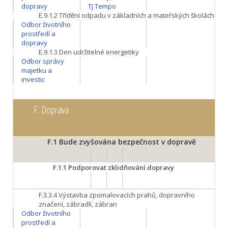
dopravy
TJ Tempo
E.9.1.2
Třídění odpadu v základních a mateřských školách
Odbor životního
prostředí a
dopravy
E.9.1.3
Den udržitelné energetiky
Odbor správy
majetku a
investic
F.
Doprava
F.1
Bude zvyšována bezpečnost v dopravě
F.1.1
Podporovat zklidňování dopravy
F.3.3.4
Výstavba zpomalovacích prahů, dopravního
značení, zábradlí, zábran
Odbor životního
prostředí a