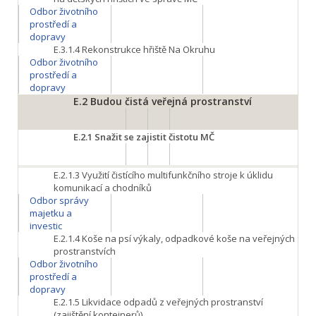
Odbor životního
prostředí a
dopravy
E.3.1.4
Rekonstrukce hřiště Na Okruhu
Odbor životního
prostředí a
dopravy
E.2
Budou čistá veřejná prostranství
E.2.1
Snažit se zajistit čistotu MČ
E.2.1.3
Využití čistícího multifunkčního stroje k úklidu
komunikací a chodníků
Odbor správy
majetku a
investic
E.2.1.4
Koše na psí výkaly, odpadkové koše na veřejných
prostranstvích
Odbor životního
prostředí a
dopravy
E.2.1.5
Likvidace odpadů z veřejných prostranství
(zajištění kontejnerů)