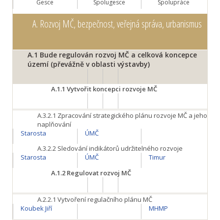
Gesce
Spolugesce
Spolupráce
A.
Rozvoj MČ, bezpečnost, veřejná správa, urbanismus
A.1
Bude regulován rozvoj MČ a celková koncepce
území (převážně v oblasti výstavby)
A.1.1
Vytvořit koncepci rozvoje MČ
A.3.2.1
Zpracování strategického plánu rozvoje MČ a jeho
naplňování
Starosta
ÚMČ
A.3.2.2
Sledování indikátorů udržitelného rozvoje
Starosta
ÚMČ
Timur
A.1.2
Regulovat rozvoj MČ
A.2.2.1
Vytvoření regulačního plánu MČ
Koubek Jiří
MHMP