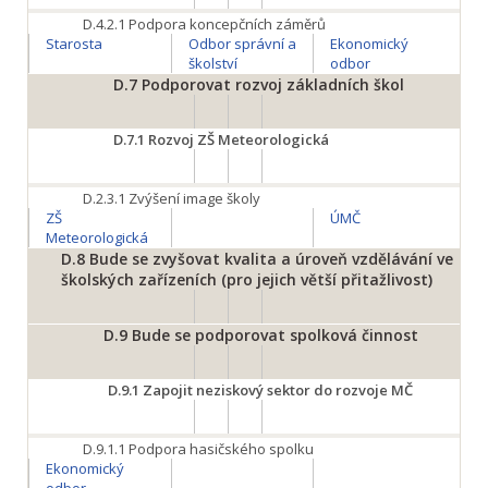
D.4.2.1
Podpora koncepčních záměrů
Starosta
Odbor správní a
Ekonomický
školství
odbor
D.7
Podporovat rozvoj základních škol
D.7.1
Rozvoj ZŠ Meteorologická
D.2.3.1
Zvýšení image školy
ZŠ
ÚMČ
Meteorologická
D.8
Bude se zvyšovat kvalita a úroveň vzdělávání ve
školských zařízeních (pro jejich větší přitažlivost)
D.9
Bude se podporovat spolková činnost
D.9.1
Zapojit neziskový sektor do rozvoje MČ
D.9.1.1
Podpora hasičského spolku
Ekonomický