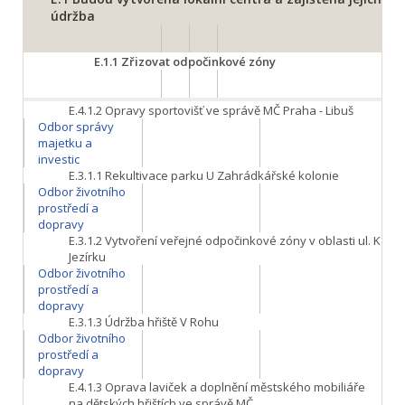
údržba
E.1.1
Zřizovat odpočinkové zóny
E.4.1.2
Opravy sportovišť ve správě MČ Praha - Libuš
Odbor správy
majetku a
investic
E.3.1.1
Rekultivace parku U Zahrádkářské kolonie
Odbor životního
prostředí a
dopravy
E.3.1.2
Vytvoření veřejné odpočinkové zóny v oblasti ul. K
Jezírku
Odbor životního
prostředí a
dopravy
E.3.1.3
Údržba hřiště V Rohu
Odbor životního
prostředí a
dopravy
E.4.1.3
Oprava laviček a doplnění městského mobiliáře
na dětských hřištích ve správě MČ