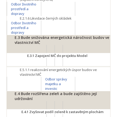
Odbor životního
prostředí a
dopravy
E.2.1.6
Likvidace černých skládek
Odbor životního
prostředí a
dopravy
E.3
Bude snižována energetická náročnost budov ve
vlastnictví MČ
E.3.1
Zapojení MČ do projektu Model
E.5.1.1
realizování energetických úspor budov ve
vlastnictví MČ
Odbor správy
majetku a
investic
E.4
Bude rozšířena zeleň a bude zajištěno její
udržování
E.4.1
Zvyšovat podíl zeleně k zastavěným plochám