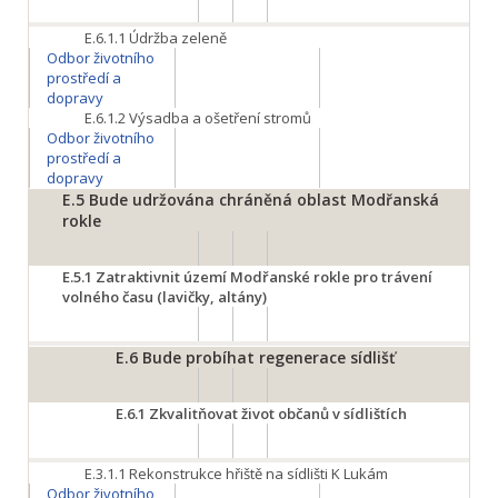
E.6.1.1
Údržba zeleně
Odbor životního
prostředí a
dopravy
E.6.1.2
Výsadba a ošetření stromů
Odbor životního
prostředí a
dopravy
E.5
Bude udržována chráněná oblast Modřanská
rokle
E.5.1
Zatraktivnit území Modřanské rokle pro trávení
volného času (lavičky, altány)
E.6
Bude probíhat regenerace sídlišť
E.6.1
Zkvalitňovat život občanů v sídlištích
E.3.1.1
Rekonstrukce hřiště na sídlišti K Lukám
Odbor životního