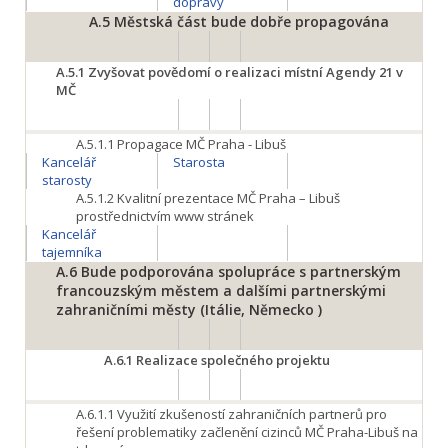
dopravy
A.5
Městská část bude dobře propagována
A.5.1
Zvyšovat povědomí o realizaci místní Agendy 21 v
MČ
A.5.1.1
Propagace MČ Praha - Libuš
Kancelář
Starosta
starosty
A.5.1.2
Kvalitní prezentace MČ Praha – Libuš
prostřednictvím www stránek
Kancelář
tajemníka
A.6
Bude podporována spolupráce s partnerským
francouzským městem a dalšími partnerskými
zahraničními městy (Itálie, Německo )
A.6.1
Realizace společného projektu
A.6.1.1
Využití zkušeností zahraničních partnerů pro
řešení problematiky začlenění cizinců MČ Praha-Libuš na