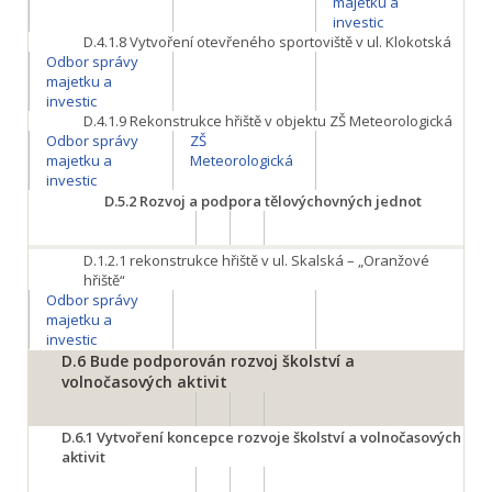
majetku a
investic
D.4.1.8
Vytvoření otevřeného sportoviště v ul. Klokotská
Odbor správy
majetku a
investic
D.4.1.9
Rekonstrukce hřiště v objektu ZŠ Meteorologická
Odbor správy
ZŠ
majetku a
Meteorologická
investic
D.5.2
Rozvoj a podpora tělovýchovných jednot
D.1.2.1
rekonstrukce hřiště v ul. Skalská – „Oranžové
hřiště“
Odbor správy
majetku a
investic
D.6
Bude podporován rozvoj školství a
volnočasových aktivit
D.6.1
Vytvoření koncepce rozvoje školství a volnočasových
aktivit