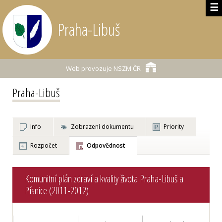
☰
Praha-Libuš
Web provozuje
NSZM ČR
Praha-Libuš
Info
Zobrazení dokumentu
Priority
Rozpočet
Odpovědnost
Komunitní plán zdraví a kvality života Praha-Libuš a
Písnice (2011-2012)