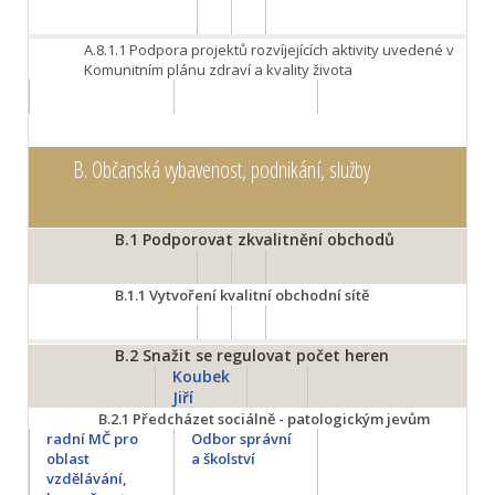
A.8.1.1
Podpora projektů rozvíjejících aktivity uvedené v
Komunitním plánu zdraví a kvality života
B.
Občanská vybavenost, podnikání, služby
B.1
Podporovat zkvalitnění obchodů
B.1.1
Vytvoření kvalitní obchodní sítě
B.2
Snažit se regulovat počet heren
Koubek
Jiří
B.2.1
Předcházet sociálně - patologickým jevům
radní MČ pro
Odbor správní
oblast
a školství
vzdělávání,