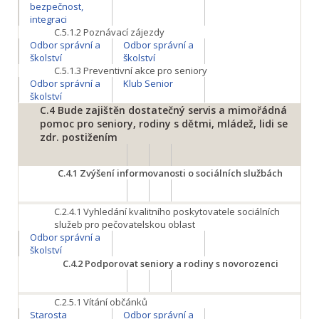
bezpečnost,
integraci
C.5.1.2
Poznávací zájezdy
Odbor správní a
Odbor správní a
školství
školství
C.5.1.3
Preventivní akce pro seniory
Odbor správní a
Klub Senior
školství
C.4
Bude zajištěn dostatečný servis a mimořádná
pomoc pro seniory, rodiny s dětmi, mládež, lidi se
zdr. postižením
C.4.1
Zvýšení informovanosti o sociálních službách
C.2.4.1
Vyhledání kvalitního poskytovatele sociálních
služeb pro pečovatelskou oblast
Odbor správní a
školství
C.4.2
Podporovat seniory a rodiny s novorozenci
C.2.5.1
Vítání občánků
Starosta
Odbor správní a