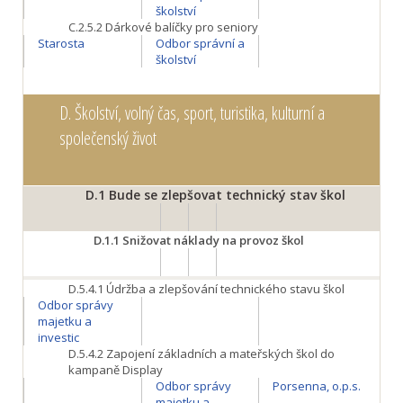
školství
C.2.5.2
Dárkové balíčky pro seniory
Starosta
Odbor správní a
školství
D.
Školství, volný čas, sport, turistika, kulturní a
společenský život
D.1
Bude se zlepšovat technický stav škol
D.1.1
Snižovat náklady na provoz škol
D.5.4.1
Údržba a zlepšování technického stavu škol
Odbor správy
majetku a
investic
D.5.4.2
Zapojení základních a mateřských škol do
kampaně Display
Odbor správy
Porsenna, o.p.s.
majetku a