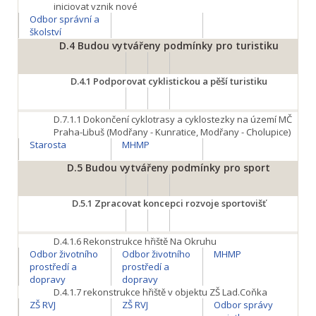
iniciovat vznik nové
Odbor správní a
školství
D.4
Budou vytvářeny podmínky pro turistiku
D.4.1
Podporovat cyklistickou a pěší turistiku
D.7.1.1
Dokončení cyklotrasy a cyklostezky na území MČ
Praha-Libuš (Modřany - Kunratice, Modřany - Cholupice)
Starosta
MHMP
D.5
Budou vytvářeny podmínky pro sport
D.5.1
Zpracovat koncepci rozvoje sportovišť
D.4.1.6
Rekonstrukce hřiště Na Okruhu
Odbor životního
Odbor životního
MHMP
prostředí a
prostředí a
dopravy
dopravy
D.4.1.7
rekonstrukce hřiště v objektu ZŠ Lad.Coňka
ZŠ RVJ
ZŠ RVJ
Odbor správy