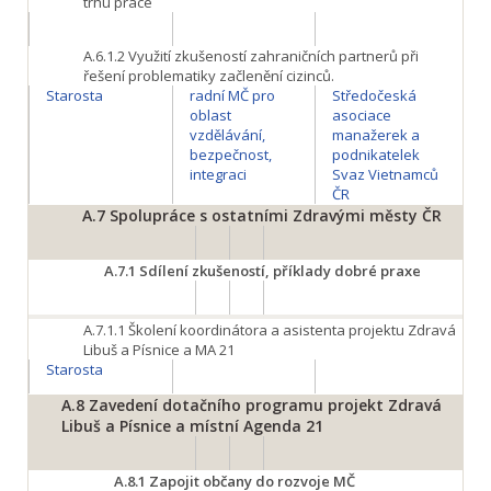
trhu práce
A.6.1.2
Využití zkušeností zahraničních partnerů při
řešení problematiky začlenění cizinců.
Starosta
radní MČ pro
Středočeská
oblast
asociace
vzdělávání,
manažerek a
bezpečnost,
podnikatelek
integraci
Svaz Vietnamců
ČR
A.7
Spolupráce s ostatními Zdravými městy ČR
A.7.1
Sdílení zkušeností, příklady dobré praxe
A.7.1.1
Školení koordinátora a asistenta projektu Zdravá
Libuš a Písnice a MA 21
Starosta
A.8
Zavedení dotačního programu projekt Zdravá
Libuš a Písnice a místní Agenda 21
A.8.1
Zapojit občany do rozvoje MČ