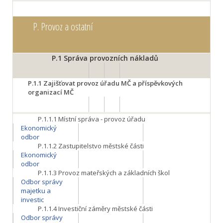
P.
Provoz a ostatní
P.1
Správa provozních nákladů
P.1.1
Zajišťovat provoz úřadu MČ a příspěvkových
organizací MČ
P.1.1.1
Místní správa - provoz úřadu
Ekonomický
odbor
P.1.1.2
Zastupitelstvo městské části
Ekonomický
odbor
P.1.1.3
Provoz mateřských a základních škol
Odbor správy
majetku a
investic
P.1.1.4
Investiční záměry městské části
Odbor správy