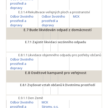
prostředí a
dopravy
E.3.1.4
Rekultivace veřejných ploch a prostranství
Odbor životního
Odbor životního
MCK
prostředí a
prostředí a
dopravy
dopravy
E.7
Bude likvidován odpad z domácností
E.7.1
Zajistit likvidaci sezónního odpadu
E.8.1.1
Likvidace objemného odpadu pro potřeby občanů
Odbor životního
prostředí a
dopravy
E.8
Osvětové kampaně pro veřejnost
E.8.1
Zvyšovat vztah občanů k životnímu prostředí
E.9.1.1
Den Země
Odbor životního
MCK
prostředí a
Stromy, o.s.