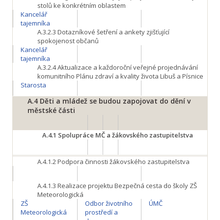
stolů ke konkrétním oblastem
Kancelář
tajemníka
A.3.2.3
Dotazníkové šetření a ankety zjišťující
spokojenost občanů
Kancelář
tajemníka
A.3.2.4
Aktualizace a každoroční veřejné projednávání
komunitního Plánu zdraví a kvality života Libuš a Písnice
Starosta
A.4
Děti a mládež se budou zapojovat do dění v
městské části
A.4.1
Spolupráce MČ a žákovského zastupitelstva
A.4.1.2
Podpora činnosti žákovského zastupitelstva
A.4.1.3
Realizace projektu Bezpečná cesta do školy ZŠ
Meteorologická
ZŠ
Odbor životního
ÚMČ
Meteorologická
prostředí a