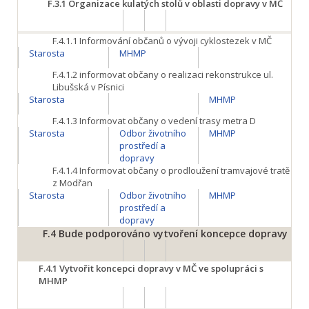
F.3.1
Organizace kulatých stolů v oblasti dopravy v MČ
F.4.1.1
Informování občanů o vývoji cyklostezek v MČ
Starosta
MHMP
F.4.1.2
informovat občany o realizaci rekonstrukce ul.
Libušská v Písnici
Starosta
MHMP
F.4.1.3
Informovat občany o vedení trasy metra D
Starosta
Odbor životního
MHMP
prostředí a
dopravy
F.4.1.4
Informovat občany o prodloužení tramvajové tratě
z Modřan
Starosta
Odbor životního
MHMP
prostředí a
dopravy
F.4
Bude podporováno vytvoření koncepce dopravy
F.4.1
Vytvořit koncepci dopravy v MČ ve spolupráci s
MHMP