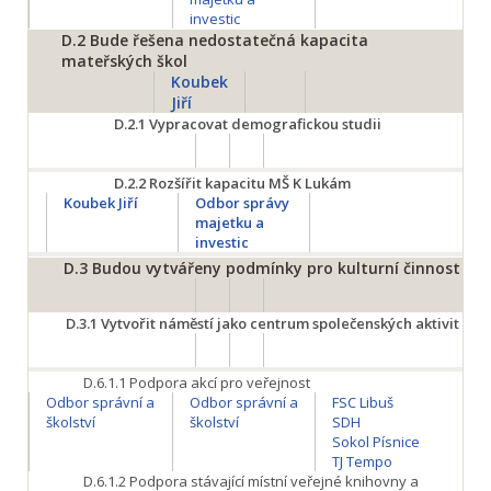
investic
D.2
Bude řešena nedostatečná kapacita
mateřských škol
Koubek
Jiří
D.2.1
Vypracovat demografickou studii
D.2.2
Rozšířit kapacitu MŠ K Lukám
Koubek Jiří
Odbor správy
majetku a
investic
D.3
Budou vytvářeny podmínky pro kulturní činnost
D.3.1
Vytvořit náměstí jako centrum společenských aktivit
D.6.1.1
Podpora akcí pro veřejnost
Odbor správní a
Odbor správní a
FSC Libuš
školství
školství
SDH
Sokol Písnice
TJ Tempo
D.6.1.2
Podpora stávající místní veřejné knihovny a