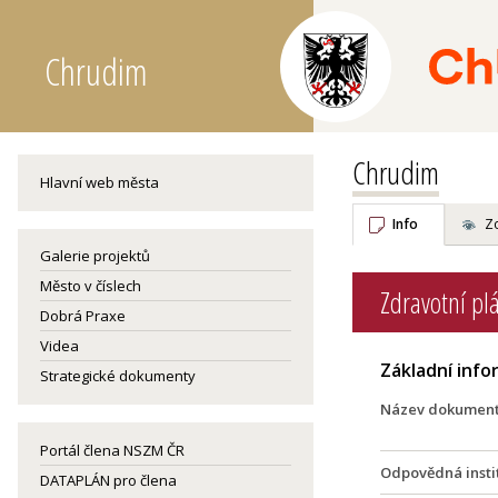
Chrudim
Chrudim
Hlavní web města
Info
Z
Galerie projektů
Město v číslech
Zdravotní p
Dobrá Praxe
Videa
Základní inf
Strategické dokumenty
Název dokumen
Portál člena NSZM ČR
Odpovědná insti
DATAPLÁN pro člena