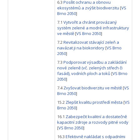
6.3
Posílit ochranu a obnovu
ekosystémů a zvýšit biodiverzitu
[
VS
Brno 2050
]
7.1
Vytvořit a chránit provázaný
systém zelené a modré infrastruktury
ve městě
[
VS Brno 2050
]
7.2
Revitalizovat stávající zeleň a
navázat ji na biokoridory
[
VS Brno
2050
]
7.3
Podporovat výsadbu a zakládání
nové zeleně (vč. zelených střech či
fasád), vodních ploch a toků
[
VS Brno
2050
]
7.4
Zvyšovat biodiverzitu ve městě
[
VS
Brno 2050
]
15.2
Zlepšit kvalitu prostředí města
[
VS
Brno 2050
]
16.1
Zabezpečit kvalitní a dostatečně
kapacitní zdroje a rozvody pitné vody
[
VS Brno 2050
]
16.3
Efektivně nakládat s odpadními