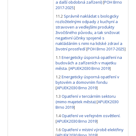
a další obdobná zařízení)
[
POH Brno
2017-2025
]
11.2
Správně nakládat s biologicky
rozložitelnými odpady z kuchyní a
stravoven a vedlejšími produkty
živočišného původu, a tak snižovat
negativní účinky spojené s
nakládáním s nimi na lidské zdraví a
životní prostředí
[
POH Brno 2017-2025
]
1.1
Energeticky úsporná opatření na
budovách a zařízeních v majetku
města.
[
APUEK2030 Brno 2019
]
1.2
Energeticky úsporná opatření v
bytovém a domovním fondu
[
APUEK2030 Brno 2019
]
1.3
Opatření v terciárním sektoru
(mimo majetek města)
[
APUEK2030
Brno 2019
]
1.4
Opatření ve veřejném osvětlení.
[
APUEK2030 Brno 2019
]
1.6
Opatření v místní výrobě elektřiny
[
APUEK2030 Brno 2019
]