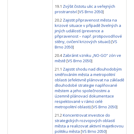
19.1
Zvýšit čistotu ulic a veřejných
prostranství
[
VS Brno 2050
]
20.2
Zajistit připravenost města na
krizové situace v případě živelných a
jiných událostí (prevence a
připravenost – např. protipovodňové
stěny, cvičení krizových situací)
[
VS
Brno 2050
]
20.4
Zabránit vzniku „NO-GO“ zón ve
městě
[
VS Brno 2050
]
21.1
Zajistit shodu nad dlouhodobým
směřováním města a metropolitní
oblasti (efektivně plánovat na základě
dlouhodobé strategie naplňované
městem a jeho společnostmi a
územně plánovací dokumentace
respektované v rámci celé
metropolitní oblasti)
[
VS Brno 2050
]
21.2
Koncentrovat investice do
strategických rozvojových oblastí
města a realizovat aktivní majetkovou
politiku města
[
VS Brno 2050
]