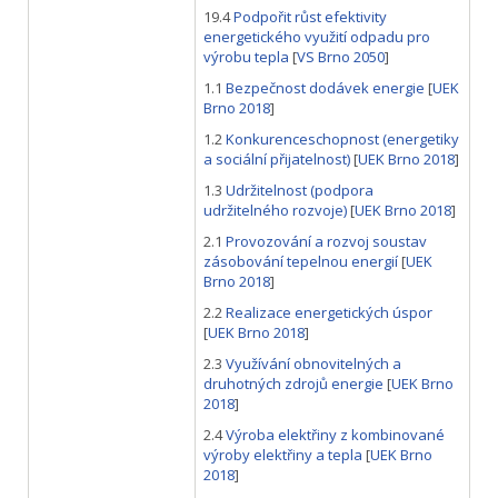
19.4
Podpořit růst efektivity
energetického využití odpadu pro
výrobu tepla
[
VS Brno 2050
]
1.1
Bezpečnost dodávek energie
[
UEK
Brno 2018
]
1.2
Konkurenceschopnost (energetiky
a sociální přijatelnost)
[
UEK Brno 2018
]
1.3
Udržitelnost (podpora
udržitelného rozvoje)
[
UEK Brno 2018
]
2.1
Provozování a rozvoj soustav
zásobování tepelnou energií
[
UEK
Brno 2018
]
2.2
Realizace energetických úspor
[
UEK Brno 2018
]
2.3
Využívání obnovitelných a
druhotných zdrojů energie
[
UEK Brno
2018
]
2.4
Výroba elektřiny z kombinované
výroby elektřiny a tepla
[
UEK Brno
2018
]