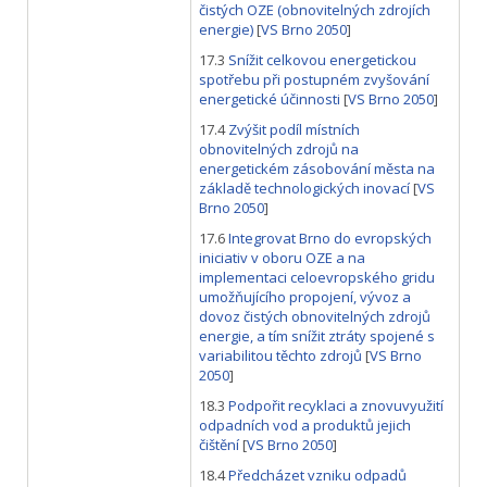
čistých OZE (obnovitelných zdrojích
energie)
[
VS Brno 2050
]
17.3
Snížit celkovou energetickou
spotřebu při postupném zvyšování
energetické účinnosti
[
VS Brno 2050
]
17.4
Zvýšit podíl místních
obnovitelných zdrojů na
energetickém zásobování města na
základě technologických inovací
[
VS
Brno 2050
]
17.6
Integrovat Brno do evropských
iniciativ v oboru OZE a na
implementaci celoevropského gridu
umožňujícího propojení, vývoz a
dovoz čistých obnovitelných zdrojů
energie, a tím snížit ztráty spojené s
variabilitou těchto zdrojů
[
VS Brno
2050
]
18.3
Podpořit recyklaci a znovuvyužití
odpadních vod a produktů jejich
čištění
[
VS Brno 2050
]
18.4
Předcházet vzniku odpadů