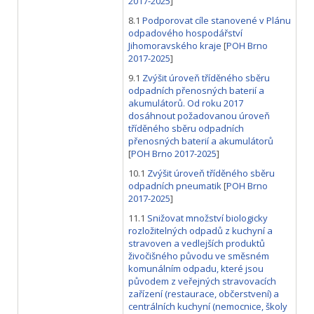
2017-2025
]
8.1
Podporovat cíle stanovené v Plánu
odpadového hospodářství
Jihomoravského kraje
[
POH Brno
2017-2025
]
9.1
Zvýšit úroveň tříděného sběru
odpadních přenosných baterií a
akumulátorů. Od roku 2017
dosáhnout požadovanou úroveň
tříděného sběru odpadních
přenosných baterií a akumulátorů
[
POH Brno 2017-2025
]
10.1
Zvýšit úroveň tříděného sběru
odpadních pneumatik
[
POH Brno
2017-2025
]
11.1
Snižovat množství biologicky
rozložitelných odpadů z kuchyní a
stravoven a vedlejších produktů
živočišného původu ve směsném
komunálním odpadu, které jsou
původem z veřejných stravovacích
zařízení (restaurace, občerstvení) a
centrálních kuchyní (nemocnice, školy