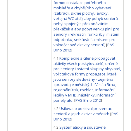
formou instalace potřebného
mobiliáře a chybějícího vybavení
(zábradlí, šikmé plochy, lavičky,
veřejná WC atd.), aby pohyb seniorů
nebyl spojený s překonáváním
překážek a aby pobyt venku plnil pro
seniory i rekreační funkci (byl místem
odpočinku, setkávání a místem pro
volnočasové aktivity seniorů)
[
PAS
Brno 2012
]
4.1
Komplexně a cíleně propagovat
aktivity všech poskytovatelů, určené
pro seniory i ostatní skupiny obyvatel,
volit takové formy propagace, které
jsou seniory sledovány - zejména
zpravodaje městských částí a Brna,
regionální tisk, rozhlas, informační
letáky v MHD, nástěnky, informační
panely atd.
[
PAS Brno 2012
]
4.2
Usilovat o pozitivní prezentaci
seniorů a jejich aktivit v médiích
[
PAS
Brno 2012
]
4.3
Systematicky a soustavně