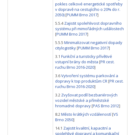
pokles celkové energetické spotřeby
v dopravě na cestujícího o 20% do r.
2050)
[
PUMM Brno 2017
]
5.5.4
Zajistit spolehlivost dopravního
systému při mimořádných událostech
[
PUMM Brno 2017
]
5.5.5
Minimalizovat negativní dopady
citylogistiky
[
PUMM Brno 2017
]
3.1
Funkční a turisticky přívětivé
vstupní brány do města
[
PR cest.
ruchu Brno 2016-2020
]
3.6
Vytvoření systému parkování a
dopravy k top produktům CR
[
PR cest.
ruchu Brno 2016-2020
]
3.2
Zvyšovat podíl bezbariérových
vozidel městské a příměstské
hromadné dopravy
[
PAS Brno 2012
]
8.2
Město krátkých vzdáleností
[
VS
Brno 2050
]
14.1
Zajistit kvalitní, kapacitní a
spolehlivé dopravní a komunikační