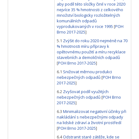
aby podíl této složky činil v roce 2020
nejvíce 35 % hmotnosti z celkového
množství biologicky rozložitelných
komunálních odpadů
vyprodukovaných v roce 1995
[
POH
Brno 2017-2025
]
5.1
Zvýšit do roku 2020 nejméně na 70
% hmotnosti míru přípravy k
opětovnému použití a míru recyklace
stavebních a demoličních odpadů
[
POH Brno 2017-2025
]
6.1
Snižovat měrnou produkci
nebezpečných odpadů
[
POH Brno
2017-2025
]
6.2
Zvyšovat podíl využitých
nebezpečných odpadů
[
POH Brno
2017-2025
]
6.3
Minimalizovat negativní účinky při
nakládání s nebezpečnými odpady
na lidské zdraví a životní prostředí
[
POH Brno 2017-2025
]
6.4
Odstranit staré zátěže, kde se