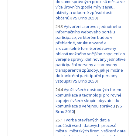
do samosprávných procesů města ve
více úrovních (podle míry zájmu,
aktivity a odborné způsobilosti
občanů)
[
VS Brno 2050
]
24.3
Vytvoření a provoz jednotného
informačního webového portálu
participace, ve kterém budou v
přehledné, strukturované a
srozumitelné formě představeny
oblasti možného vnějšího zapojení do
veřejné správy, definovány jednotlivé
participační persony a stanoveny
transparentní způsoby, jak je možné
do konkrétní participační persony
vstoupit
[
VS Brno 2050
]
24.4
Využít všech dostupných forem
komunikace a technologií pro rovné
zapojení všech skupin obyvatel do
komunikace s veřejnou správou
[
VS
Brno 2050
]
25.1
Tvorba otevřených dat je
součástí všech datových procesů
města i městských firem, veškerá data