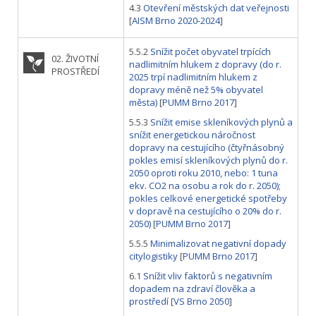
4.3
Otevření městských dat veřejnosti
[
AISM Brno 2020-2024
]
5.5.2
Snížit počet obyvatel trpících
02. ŽIVOTNÍ
nadlimitním hlukem z dopravy (do r.
PROSTŘEDÍ
2025 trpí nadlimitním hlukem z
dopravy méně než 5% obyvatel
města)
[
PUMM Brno 2017
]
5.5.3
Snížit emise skleníkových plynů a
snížit energetickou náročnost
dopravy na cestujícího (čtyřnásobný
pokles emisí skleníkových plynů do r.
2050 oproti roku 2010, nebo: 1 tuna
ekv. CO2 na osobu a rok do r. 2050);
pokles celkové energetické spotřeby
v dopravě na cestujícího o 20% do r.
2050)
[
PUMM Brno 2017
]
5.5.5
Minimalizovat negativní dopady
citylogistiky
[
PUMM Brno 2017
]
6.1
Snížit vliv faktorů s negativním
dopadem na zdraví člověka a
prostředí
[
VS Brno 2050
]