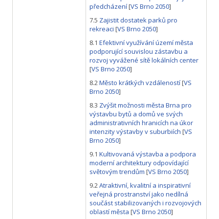
předcházení
[
VS Brno 2050
]
7.5
Zajistit dostatek parků pro
rekreaci
[
VS Brno 2050
]
8.1
Efektivní využívání území města
podporující souvislou zástavbu a
rozvoj vyvážené sítě lokálních center
[
VS Brno 2050
]
8.2
Město krátkých vzdáleností
[
VS
Brno 2050
]
8.3
Zvýšit možnosti města Brna pro
výstavbu bytů a domů ve svých
administrativních hranicích na úkor
intenzity výstavby v suburbiích
[
VS
Brno 2050
]
9.1
Kultivovaná výstavba a podpora
moderní architektury odpovídající
světovým trendům
[
VS Brno 2050
]
9.2
Atraktivní, kvalitní a inspirativní
veřejná prostranství jako nedílná
součást stabilizovaných i rozvojových
oblastí města
[
VS Brno 2050
]