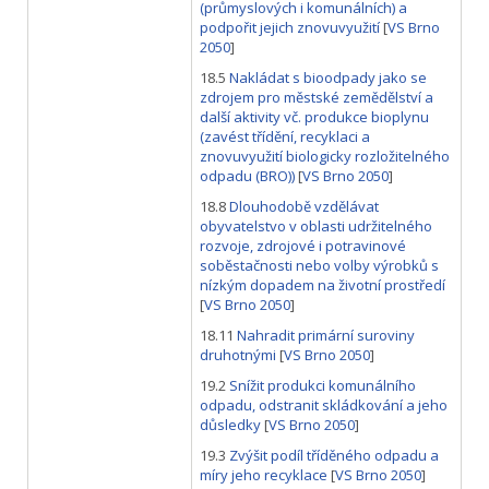
(průmyslových i komunálních) a
podpořit jejich znovuvyužití
[
VS Brno
2050
]
18.5
Nakládat s bioodpady jako se
zdrojem pro městské zemědělství a
další aktivity vč. produkce bioplynu
(zavést třídění, recyklaci a
znovuvyužití biologicky rozložitelného
odpadu (BRO))
[
VS Brno 2050
]
18.8
Dlouhodobě vzdělávat
obyvatelstvo v oblasti udržitelného
rozvoje, zdrojové i potravinové
soběstačnosti nebo volby výrobků s
nízkým dopadem na životní prostředí
[
VS Brno 2050
]
18.11
Nahradit primární suroviny
druhotnými
[
VS Brno 2050
]
19.2
Snížit produkci komunálního
odpadu, odstranit skládkování a jeho
důsledky
[
VS Brno 2050
]
19.3
Zvýšit podíl tříděného odpadu a
míry jeho recyklace
[
VS Brno 2050
]