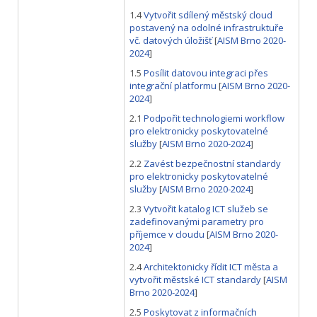
1.4
Vytvořit sdílený městský cloud
postavený na odolné infrastruktuře
vč. datových úložišť
[
AISM Brno 2020-
2024
]
1.5
Posílit datovou integraci přes
integrační platformu
[
AISM Brno 2020-
2024
]
2.1
Podpořit technologiemi workflow
pro elektronicky poskytovatelné
služby
[
AISM Brno 2020-2024
]
2.2
Zavést bezpečnostní standardy
pro elektronicky poskytovatelné
služby
[
AISM Brno 2020-2024
]
2.3
Vytvořit katalog ICT služeb se
zadefinovanými parametry pro
příjemce v cloudu
[
AISM Brno 2020-
2024
]
2.4
Architektonicky řídit ICT města a
vytvořit městské ICT standardy
[
AISM
Brno 2020-2024
]
2.5
Poskytovat z informačních