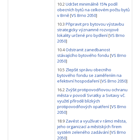
10.2
Udržet minimálně 15% podíl
obecních bytů na celkovém počtu bytů
v Brně
[
VS Brno 2050
]
10.3
Připravit pro bytovou výstavbu
strategicky významné rozvojové
lokality určené pro bydlení
[
VS Brno
2050
]
10.4
Odstranit zanedbanost
stávajícího bytového fondu
[
VS Brno
2050
]
10.5
Zlepšit správu obecního
bytového fondu se zaměřením na
efektivní hospodaření
[
VS Brno 2050
]
16.2
Zvýšit protipovodňovou ochranu
města v povodí Svratky a Svitavy vč.
využití přírodě blízkých
protipovodňových opatření
[
VS Brno
2050
]
18.9
Zavést a využívat v rámci města,
jeho organizací a městských firem
systém zeleného zadávání
[
VS Brno
2050
]