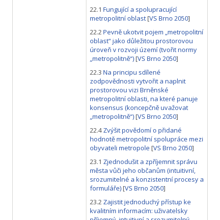
22.1
Fungující a spolupracující
metropolitní oblast
[
VS Brno 2050
]
22.2
Pevně ukotvit pojem „metropolitní
oblast“ jako důležitou prostorovou
úroveň v rozvoji území (tvořit normy
„metropolitně“)
[
VS Brno 2050
]
22.3
Na principu sdílené
zodpovědnosti vytvořit a naplnit
prostorovou vizi Brněnské
metropolitní oblasti, na které panuje
konsensus (koncepčně uvažovat
„metropolitně“)
[
VS Brno 2050
]
22.4
Zvýšit povědomí o přidané
hodnotě metropolitní spolupráce mezi
obyvateli metropole
[
VS Brno 2050
]
23.1
Zjednodušit a zpříjemnit správu
města vůči jeho občanům (intuitivní,
srozumitelné a konzistentní procesy a
formuláře)
[
VS Brno 2050
]
23.2
Zajistit jednoduchý přístup ke
kvalitním informacím: uživatelsky
příjemný, intuitivní a srozumitelný