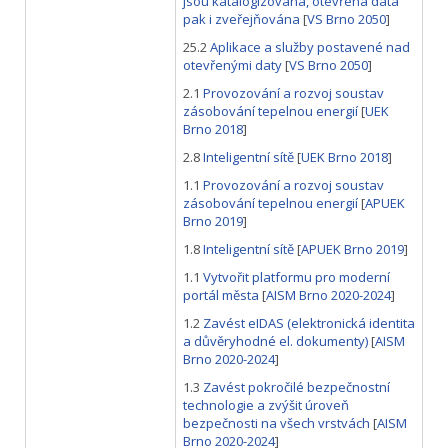
jsou katalogizována, otevřená data
pak i zveřejňována
[
VS Brno 2050
]
25.2
Aplikace a služby postavené nad
otevřenými daty
[
VS Brno 2050
]
2.1
Provozování a rozvoj soustav
zásobování tepelnou energií
[
UEK
Brno 2018
]
2.8
Inteligentní sítě
[
UEK Brno 2018
]
1.1
Provozování a rozvoj soustav
zásobování tepelnou energií
[
APUEK
Brno 2019
]
1.8
Inteligentní sítě
[
APUEK Brno 2019
]
1.1
Vytvořit platformu pro moderní
portál města
[
AISM Brno 2020-2024
]
1.2
Zavést eIDAS (elektronická identita
a důvěryhodné el. dokumenty)
[
AISM
Brno 2020-2024
]
1.3
Zavést pokročilé bezpečnostní
technologie a zvýšit úroveň
bezpečnosti na všech vrstvách
[
AISM
Brno 2020-2024
]