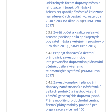
udržitelných forem dopravy města a
jeho zázemí (např. příměstské
železnice), (podíl příměstské železnice
na referenčních cestách vzroste do r.
2030 o 20% na úkor IAD)
[
PUMM Brno
2017
]
5.3.3
Zvýšit počet a kvalitu veřejných
prostor (nárůst podílu spokojených
obyvatel města s veřejnými prostory o
30% do r. 2030)
[
PUMM Brno 2017
]
5.4.1
Propojit dopravní a územní
plánování, zavést principy
integrovaného dopravního plánování
včetně posílení významu
telematických systémů
[
PUMM Brno
2017
]
5.4.2
Zavést komplexní plánování
dopravy zaměstnanců a návštěvníků
velkých podniků a institucí včetně
záměrů generujících dopravu (např.
Plány mobility pro obchodní centra,
firemní plány mobility povinné pro
organizace s více než 100