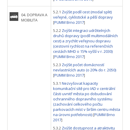
5.2.1
Zvýšit podíl cest (modal split)
04. DOPRAVA A
veřejné, cyklistické a pěší dopravy
MOBILITA
[
PUMM Brno 2017
]
5.2.2
Zvýšit integraci udržitelných
druhů dopravy (podíl multimodálních
cest) a zrychlit veřejnou dopravu
(cestovní rychlost na referenčních
cestách MHD o 15% vyšší v r. 2030)
[
PUMM Brno 2017
]
5.2.3
Zvýšit počet domácností
nevlastnících auto (o 20% do r. 2050)
[
PUMM Brno 2017
]
5.3.1
Nezvyšovat kapacity
komunikační sítě pro IAD v centrální
části uvnitř města po dobudování
ochranného dopravního systému
(zachování celkového počtu
parkovacích míst v širším centru města
na úrovni potřebnosti)
[
PUMM Brno
2017
]
5.3.2
Zvýšit dostupnost a atraktivitu