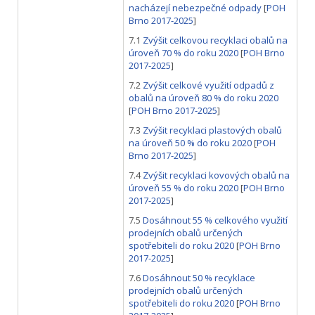
nacházejí nebezpečné odpady
[
POH
Brno 2017-2025
]
7.1
Zvýšit celkovou recyklaci obalů na
úroveň 70 % do roku 2020
[
POH Brno
2017-2025
]
7.2
Zvýšit celkové využití odpadů z
obalů na úroveň 80 % do roku 2020
[
POH Brno 2017-2025
]
7.3
Zvýšit recyklaci plastových obalů
na úroveň 50 % do roku 2020
[
POH
Brno 2017-2025
]
7.4
Zvýšit recyklaci kovových obalů na
úroveň 55 % do roku 2020
[
POH Brno
2017-2025
]
7.5
Dosáhnout 55 % celkového využití
prodejních obalů určených
spotřebiteli do roku 2020
[
POH Brno
2017-2025
]
7.6
Dosáhnout 50 % recyklace
prodejních obalů určených
spotřebiteli do roku 2020
[
POH Brno