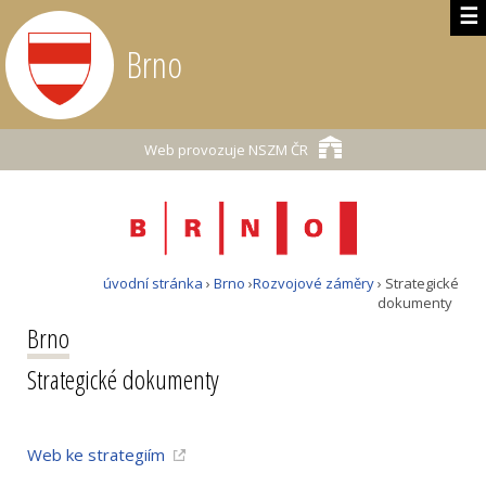
☰
Brno
Web provozuje
NSZM ČR
úvodní stránka
›
Brno
›
Rozvojové záměry
› Strategické
dokumenty
Brno
Strategické dokumenty
Web ke strategiím