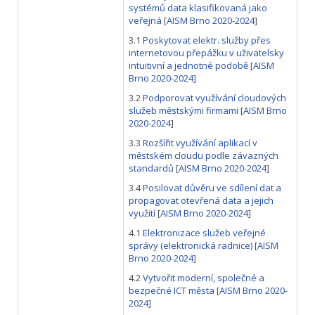
systémů data klasifikovaná jako
veřejná
[
AISM Brno 2020-2024
]
3.1
Poskytovat elektr. služby přes
internetovou přepážku v uživatelsky
intuitivní a jednotné podobě
[
AISM
Brno 2020-2024
]
3.2
Podporovat využívání cloudových
služeb městskými firmami
[
AISM Brno
2020-2024
]
3.3
Rozšířit využívání aplikací v
městském cloudu podle závazných
standardů
[
AISM Brno 2020-2024
]
3.4
Posilovat důvěru ve sdílení dat a
propagovat otevřená data a jejich
využití
[
AISM Brno 2020-2024
]
4.1
Elektronizace služeb veřejné
správy (elektronická radnice)
[
AISM
Brno 2020-2024
]
4.2
Vytvořit moderní, společné a
bezpečné ICT města
[
AISM Brno 2020-
2024
]