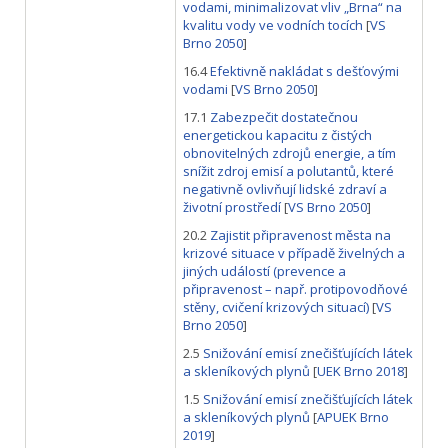
vodami, minimalizovat vliv „Brna“ na
kvalitu vody ve vodních tocích
[
VS
Brno 2050
]
16.4
Efektivně nakládat s dešťovými
vodami
[
VS Brno 2050
]
17.1
Zabezpečit dostatečnou
energetickou kapacitu z čistých
obnovitelných zdrojů energie, a tím
snížit zdroj emisí a polutantů, které
negativně ovlivňují lidské zdraví a
životní prostředí
[
VS Brno 2050
]
20.2
Zajistit připravenost města na
krizové situace v případě živelných a
jiných událostí (prevence a
připravenost – např. protipovodňové
stěny, cvičení krizových situací)
[
VS
Brno 2050
]
2.5
Snižování emisí znečišťujících látek
a skleníkových plynů
[
UEK Brno 2018
]
1.5
Snižování emisí znečišťujících látek
a skleníkových plynů
[
APUEK Brno
2019
]