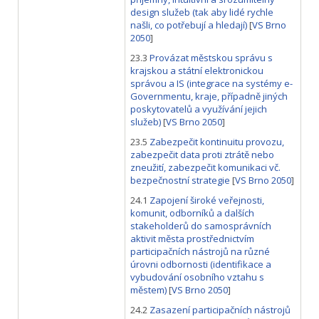
design služeb (tak aby lidé rychle
našli, co potřebují a hledají)
[
VS Brno
2050
]
23.3
Provázat městskou správu s
krajskou a státní elektronickou
správou a IS (integrace na systémy e-
Governmentu, kraje, případně jiných
poskytovatelů a využívání jejich
služeb)
[
VS Brno 2050
]
23.5
Zabezpečit kontinuitu provozu,
zabezpečit data proti ztrátě nebo
zneužití, zabezpečit komunikaci vč.
bezpečnostní strategie
[
VS Brno 2050
]
24.1
Zapojení široké veřejnosti,
komunit, odborníků a dalších
stakeholderů do samosprávních
aktivit města prostřednictvím
participačních nástrojů na různé
úrovni odbornosti (identifikace a
vybudování osobního vztahu s
městem)
[
VS Brno 2050
]
24.2
Zasazení participačních nástrojů