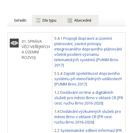
Seřadit:
Dle typu
Abecedně
5.4.1
Propojit dopravní a územní
01. SPRÁVA
plánování, zavést principy
VĚCÍ VEŘEJNÝCH
integrovaného dopravního plánování
A ÚZEMNÍ
včetně posílení významu
ROZVOJ
telematických systémů
[
PUMM Brno
2017
]
5.5.4
Zajistit spolehlivost dopravního
systému při mimořádných událostech
[
PUMM Brno 2017
]
1.2
Dodávání on-line a digitálních
služeb pro město Brno v oblasti CR
[
PR
cest. ruchu Brno 2016-2020
]
1.4
Dodávání výzkumných služeb pro
město Brno v oblasti CR
[
PR cest.
ruchu Brno 2016-2020
]
2.2
Systematické sdílení informací
[
PR