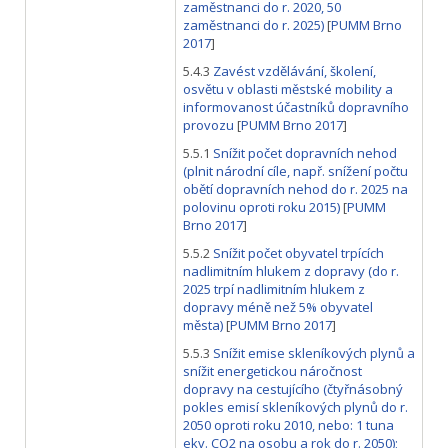
zaměstnanci do r. 2020, 50
zaměstnanci do r. 2025)
[
PUMM Brno
2017
]
5.4.3
Zavést vzdělávání, školení,
osvětu v oblasti městské mobility a
informovanost účastníků dopravního
provozu
[
PUMM Brno 2017
]
5.5.1
Snížit počet dopravních nehod
(plnit národní cíle, např. snížení počtu
obětí dopravních nehod do r. 2025 na
polovinu oproti roku 2015)
[
PUMM
Brno 2017
]
5.5.2
Snížit počet obyvatel trpících
nadlimitním hlukem z dopravy (do r.
2025 trpí nadlimitním hlukem z
dopravy méně než 5% obyvatel
města)
[
PUMM Brno 2017
]
5.5.3
Snížit emise skleníkových plynů a
snížit energetickou náročnost
dopravy na cestujícího (čtyřnásobný
pokles emisí skleníkových plynů do r.
2050 oproti roku 2010, nebo: 1 tuna
ekv. CO2 na osobu a rok do r. 2050);