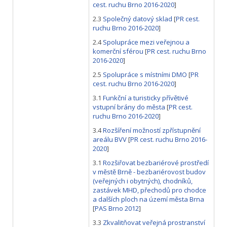
cest. ruchu Brno 2016-2020
]
2.3
Společný datový sklad
[
PR cest.
ruchu Brno 2016-2020
]
2.4
Spolupráce mezi veřejnou a
komerční sférou
[
PR cest. ruchu Brno
2016-2020
]
2.5
Spolupráce s místními DMO
[
PR
cest. ruchu Brno 2016-2020
]
3.1
Funkční a turisticky přívětivé
vstupní brány do města
[
PR cest.
ruchu Brno 2016-2020
]
3.4
Rozšíření možností zpřístupnění
areálu BVV
[
PR cest. ruchu Brno 2016-
2020
]
3.1
Rozšiřovat bezbariérové prostředí
v městě Brně - bezbariérovost budov
(veřejných i obytných), chodníků,
zastávek MHD, přechodů pro chodce
a dalších ploch na území města Brna
[
PAS Brno 2012
]
3.3
Zkvalitňovat veřejná prostranství