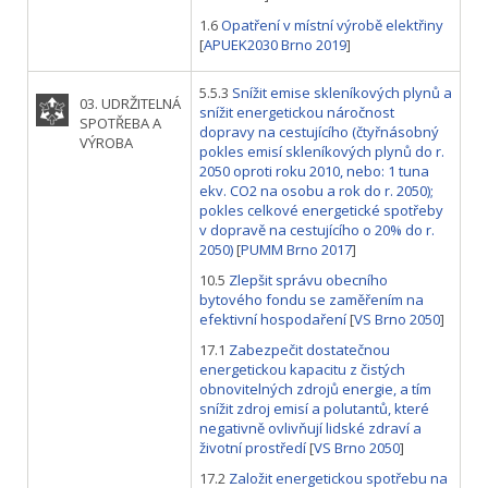
1.6
Opatření v místní výrobě elektřiny
[
APUEK2030 Brno 2019
]
5.5.3
Snížit emise skleníkových plynů a
03. UDRŽITELNÁ
snížit energetickou náročnost
SPOTŘEBA A
dopravy na cestujícího (čtyřnásobný
VÝROBA
pokles emisí skleníkových plynů do r.
2050 oproti roku 2010, nebo: 1 tuna
ekv. CO2 na osobu a rok do r. 2050);
pokles celkové energetické spotřeby
v dopravě na cestujícího o 20% do r.
2050)
[
PUMM Brno 2017
]
10.5
Zlepšit správu obecního
bytového fondu se zaměřením na
efektivní hospodaření
[
VS Brno 2050
]
17.1
Zabezpečit dostatečnou
energetickou kapacitu z čistých
obnovitelných zdrojů energie, a tím
snížit zdroj emisí a polutantů, které
negativně ovlivňují lidské zdraví a
životní prostředí
[
VS Brno 2050
]
17.2
Založit energetickou spotřebu na