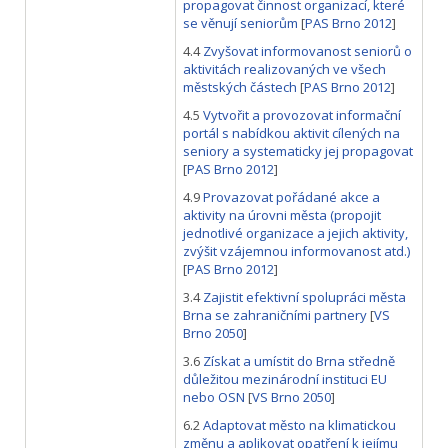
propagovat činnost organizací, které
se věnují seniorům
[
PAS Brno 2012
]
4.4
Zvyšovat informovanost seniorů o
aktivitách realizovaných ve všech
městských částech
[
PAS Brno 2012
]
4.5
Vytvořit a provozovat informační
portál s nabídkou aktivit cílených na
seniory a systematicky jej propagovat
[
PAS Brno 2012
]
4.9
Provazovat pořádané akce a
aktivity na úrovni města (propojit
jednotlivé organizace a jejich aktivity,
zvýšit vzájemnou informovanost atd.)
[
PAS Brno 2012
]
3.4
Zajistit efektivní spolupráci města
Brna se zahraničními partnery
[
VS
Brno 2050
]
3.6
Získat a umístit do Brna středně
důležitou mezinárodní instituci EU
nebo OSN
[
VS Brno 2050
]
6.2
Adaptovat město na klimatickou
změnu a aplikovat opatření k jejímu