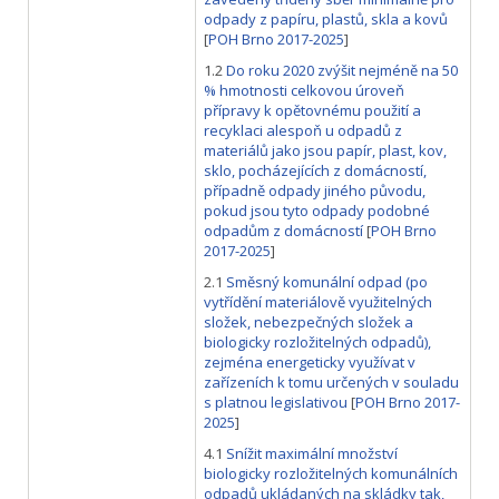
odpady z papíru, plastů, skla a kovů
[
POH Brno 2017-2025
]
1.2
Do roku 2020 zvýšit nejméně na 50
% hmotnosti celkovou úroveň
přípravy k opětovnému použití a
recyklaci alespoň u odpadů z
materiálů jako jsou papír, plast, kov,
sklo, pocházejících z domácností,
případně odpady jiného původu,
pokud jsou tyto odpady podobné
odpadům z domácností
[
POH Brno
2017-2025
]
2.1
Směsný komunální odpad (po
vytřídění materiálově využitelných
složek, nebezpečných složek a
biologicky rozložitelných odpadů),
zejména energeticky využívat v
zařízeních k tomu určených v souladu
s platnou legislativou
[
POH Brno 2017-
2025
]
4.1
Snížit maximální množství
biologicky rozložitelných komunálních
odpadů ukládaných na skládky tak,