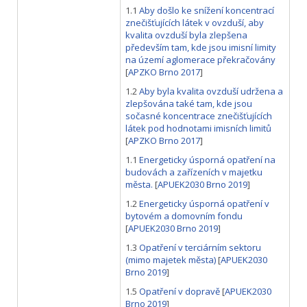
1.1
Aby došlo ke snížení koncentrací
znečišťujících látek v ovzduší, aby
kvalita ovzduší byla zlepšena
především tam, kde jsou imisní limity
na území aglomerace překračovány
[
APZKO Brno 2017
]
1.2
Aby byla kvalita ovzduší udržena a
zlepšována také tam, kde jsou
sočasné koncentrace znečišťujících
látek pod hodnotami imisních limitů
[
APZKO Brno 2017
]
1.1
Energeticky úsporná opatření na
budovách a zařízeních v majetku
města.
[
APUEK2030 Brno 2019
]
1.2
Energeticky úsporná opatření v
bytovém a domovním fondu
[
APUEK2030 Brno 2019
]
1.3
Opatření v terciárním sektoru
(mimo majetek města)
[
APUEK2030
Brno 2019
]
1.5
Opatření v dopravě
[
APUEK2030
Brno 2019
]