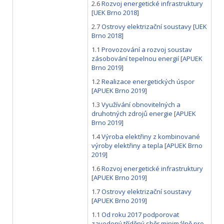
2.6
Rozvoj energetické infrastruktury
[
UEK Brno 2018
]
2.7
Ostrovy elektrizační soustavy
[
UEK
Brno 2018
]
1.1
Provozování a rozvoj soustav
zásobování tepelnou energií
[
APUEK
Brno 2019
]
1.2
Realizace energetických úspor
[
APUEK Brno 2019
]
1.3
Využívání obnovitelných a
druhotných zdrojů energie
[
APUEK
Brno 2019
]
1.4
Výroba elektřiny z kombinované
výroby elektřiny a tepla
[
APUEK Brno
2019
]
1.6
Rozvoj energetické infrastruktury
[
APUEK Brno 2019
]
1.7
Ostrovy elektrizační soustavy
[
APUEK Brno 2019
]
1.1
Od roku 2017 podporovat
zavedený tříděný sběr minimálně pro