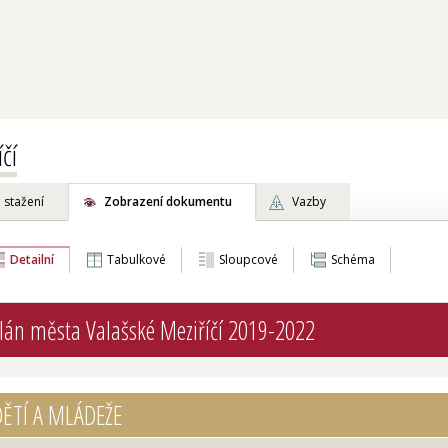
čí
 stažení
Zobrazení dokumentu
Vazby
Detailní
Tabulkové
Sloupcové
Schéma
lán města Valašské Meziříčí 2019-2022
DĚTÍ A MLÁDEŽE