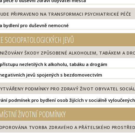
 péče o duševní zdraví obyvatel města
UDE PŘIPRAVENO NA TRANSFORMACI PSYCHIATRICKÉ PÉČE
 bydlení pro duševně nemocné
E SOCIOPATOLOGICKÝCH JEVŮ
NIŽOVÁNY ŠKODY ZPŮSOBENÉ ALKOHOLEM, TABÁKEM A DR
 přístupu nezletilých k alkoholu, tabáku a drogám
negativních jevů spojených s bezdomovectvím
YTVÁŘENY PODMÍNKY PRO ZDRAVÝ ŽIVOT OBYVATEL SOCIÁ
ání podmínek pro bydlení osob žijících v sociálně vyloučenýc
MÍSTNÍ ŽIVOTNÍ PODMÍNKY
DPOROVÁNA TVORBA ZDRAVÉHO A PŘÁTELSKÉHO PROSTŘEDÍ