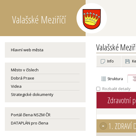
Valašské Meziříčí
Valašské Meziří
Hlavní web města
Info
Ke
Město v číslech
Dobrá Praxe
Struktura
Videa
Rozbalit detaily
Strategické dokumenty
Zdravotní p
Portál člena NSZM ČR
DATAPLÁN pro člena
1.
ZDRAVÍ 