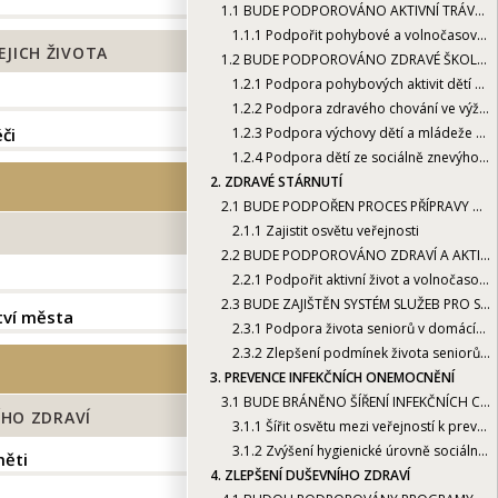
1.1
BUDE PODPOROVÁNO AKTIVNÍ TRÁVENÍ VOLNÉHO ČASU DĚTÍ A MLÁDEŽE
1.1.1
Podpořit pohybové a volnočasové aktivity neorganizovaných dětí a mládeže
EJICH ŽIVOTA
1.2
BUDE PODPOROVÁNO ZDRAVÉ ŠKOLNÍ A RODINNÉ KLIMA
1.2.1
Podpora pohybových aktivit dětí a mládeže navštěvujících školy a školská zařízení
1.2.2
Podpora zdravého chování ve výživě a stravování
či
1.2.3
Podpora výchovy dětí a mládeže ke zdraví
1.2.4
Podpora dětí ze sociálně znevýhodněného prostředí a dětí se speciálními vzdělávacími potřebami
2.
ZDRAVÉ STÁRNUTÍ
2.1
BUDE PODPOŘEN PROCES PŘÍPRAVY NA STÁRNUTÍ
2.1.1
Zajistit osvětu veřejnosti
2.2
BUDE PODPOROVÁNO ZDRAVÍ A AKTIVNÍ ŽIVOT SENIORŮ
2.2.1
Podpořit aktivní život a volnočasové aktivity seniorů
2.3
BUDE ZAJIŠTĚN SYSTÉM SLUŽEB PRO SENIORY KE ZLEPŠENÍ KVALITY JEJICH ŽIVOTA
tví města
2.3.1
Podpora života seniorů v domácím prostředí
2.3.2
Zlepšení podmínek života seniorů vyžadujících sociální a zdravotní péči
3.
PREVENCE INFEKČNÍCH ONEMOCNĚNÍ
3.1
BUDE BRÁNĚNO ŠÍŘENÍ INFEKČNÍCH CHOROB
HO ZDRAVÍ
3.1.1
Šířit osvětu mezi veřejností k prevenci šíření infekčních chorob
3.1.2
Zvýšení hygienické úrovně sociálních zařízení v budovách ve vlastnictví města
měti
4.
ZLEPŠENÍ DUŠEVNÍHO ZDRAVÍ