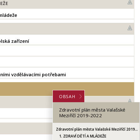
EŽE
 mládeže
lská zařízení
lními vzdělávacími potřebami
OBSAH
Zdravotní plán města Valašské
Meziříčí 2019-2022
Zdravotní plán města Valašské Meziříčí 2019-2022
1.
ZDRAVÍ DĚTÍ A MLÁDEŽE