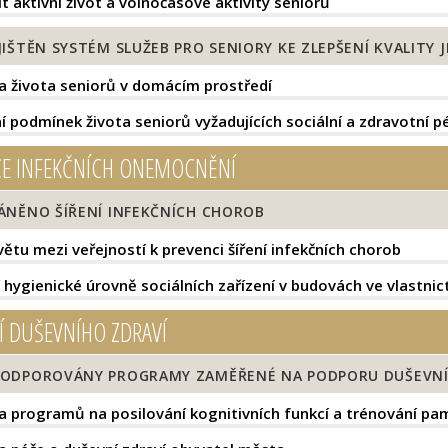
 aktivní život a volnočasové aktivity seniorů
IŠTĚN SYSTÉM SLUŽEB PRO SENIORY KE ZLEPŠENÍ KVALITY J
 života seniorů v domácím prostředí
 podmínek života seniorů vyžadujících sociální a zdravotní pé
E INFEKČNÍCH ONEMOCNĚNÍ
ÁNĚNO ŠÍŘENÍ INFEKČNÍCH CHOROB
větu mezi veřejností k prevenci šíření infekčních chorob
 hygienické úrovně sociálních zařízení v budovách ve vlastnic
Í DUŠEVNÍHO ZDRAVÍ
ODPOROVÁNY PROGRAMY ZAMĚŘENÉ NA PODPORU DUŠEVNÍ
 programů na posilování kognitivních funkcí a trénování pa